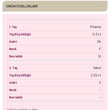
ÜRÜN ÖZELLIKLERI
Pırlanta
0.3 ct
36
F
SI
Yakut
2.55 ct
2
-
-