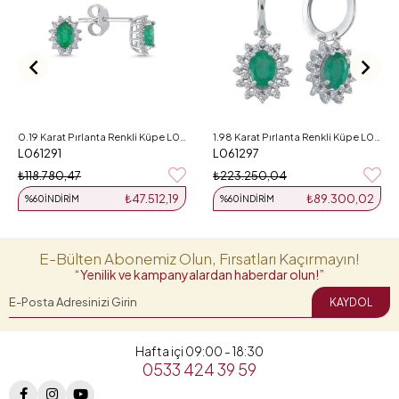
0.19 Karat Pırlanta Renkli Küpe L061291
1.98 Karat Pırlanta Renkli Küpe L061297
L061291
L061297
₺118.780,47
₺223.250,04
₺47.512,19
₺89.300,02
%60
İNDIRIM
%60
İNDIRIM
E-Bülten Abonemiz Olun, Fırsatları Kaçırmayın!
“Yenilik ve kampanyalardan haberdar olun!”
KAYDOL
Hafta içi 09:00 - 18:30
0533 424 39 59