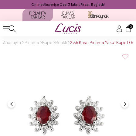
Online Alışverişe Özel 3 Taksit Fırsatı Başladı!
PIRLANTA
ELMAS
TAKILAR
TAKILAR
0
Anasayfa
Pırlanta
Küpe
Renkli
2.85 Karat Pırlanta Yakut Küpe L0