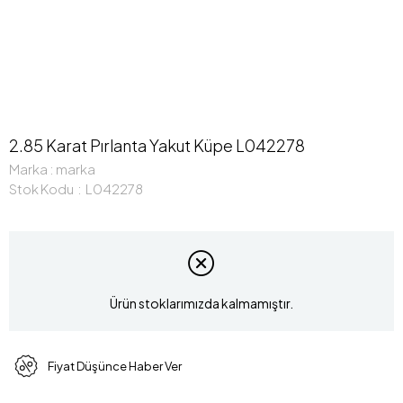
2.85 Karat Pırlanta Yakut Küpe L042278
Marka
:
marka
Stok Kodu
L042278
Ürün stoklarımızda kalmamıştır.
Fiyat Düşünce Haber Ver