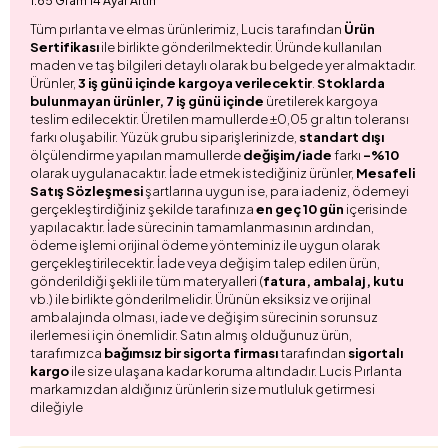
1.65 Gram 14 Ayar Altın
Tüm pırlanta ve elmas ürünlerimiz, Lucis tarafından
Ürün
Sertifikası
ile birlikte gönderilmektedir. Üründe kullanılan
maden ve taş bilgileri detaylı olarak bu belgede yer almaktadır.
Ürünler,
3 iş günü içinde kargoya verilecektir
.
Stoklarda
bulunmayan ürünler, 7 iş günü içinde
üretilerek kargoya
teslim edilecektir. Üretilen mamullerde ±0,05 gr altın toleransı
farkı oluşabilir. Yüzük grubu siparişlerinizde,
standart dışı
ölçülendirme yapılan mamullerde
değişim/iade
farkı
-%10
olarak uygulanacaktır. İade etmek istediğiniz ürünler,
Mesafeli
Satış Sözleşmesi
şartlarına uygun ise, para iadeniz, ödemeyi
gerçekleştirdiğiniz şekilde tarafınıza
en geç 10 gün
içerisinde
yapılacaktır. İade sürecinin tamamlanmasının ardından,
ödeme işlemi orijinal ödeme yönteminiz ile uygun olarak
gerçekleştirilecektir. İade veya değişim talep edilen ürün,
gönderildiği şekli ile tüm materyalleri (
fatura, ambalaj, kutu
vb.) ile birlikte gönderilmelidir. Ürünün eksiksiz ve orijinal
ambalajında olması, iade ve değişim sürecinin sorunsuz
ilerlemesi için önemlidir. Satın almış olduğunuz ürün,
tarafımızca
bağımsız bir sigorta firması
tarafından
sigortalı
kargo
ile size ulaşana kadar koruma altındadır. Lucis Pırlanta
markamızdan aldığınız ürünlerin size mutluluk getirmesi
dileğiyle