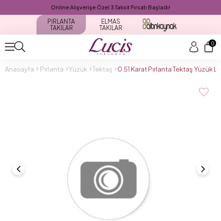
Online Alışverişe Özel 3 Taksit Fırsatı Başladı!
PIRLANTA
ELMAS
TAKILAR
TAKILAR
0
Anasayfa
Pırlanta
Yüzük
Tektaş
0.51 Karat Pırlanta Tektaş Yüzük