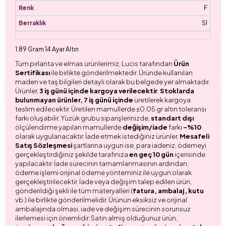
F
SI
1.89 Gram 14 Ayar Altın
Tüm pırlanta ve elmas ürünlerimiz, Lucis tarafından
Ürün
Sertifikası
ile birlikte gönderilmektedir. Üründe kullanılan
maden ve taş bilgileri detaylı olarak bu belgede yer almaktadır.
Ürünler,
3 iş günü içinde kargoya verilecektir
.
Stoklarda
bulunmayan ürünler, 7 iş günü içinde
üretilerek kargoya
teslim edilecektir. Üretilen mamullerde ±0,05 gr altın toleransı
farkı oluşabilir. Yüzük grubu siparişlerinizde,
standart dışı
ölçülendirme yapılan mamullerde
değişim/iade
farkı
-%10
olarak uygulanacaktır. İade etmek istediğiniz ürünler,
Mesafeli
Satış Sözleşmesi
şartlarına uygun ise, para iadeniz, ödemeyi
gerçekleştirdiğiniz şekilde tarafınıza
en geç 10 gün
içerisinde
yapılacaktır. İade sürecinin tamamlanmasının ardından,
ödeme işlemi orijinal ödeme yönteminiz ile uygun olarak
gerçekleştirilecektir. İade veya değişim talep edilen ürün,
gönderildiği şekli ile tüm materyalleri (
fatura, ambalaj, kutu
vb.) ile birlikte gönderilmelidir. Ürünün eksiksiz ve orijinal
ambalajında olması, iade ve değişim sürecinin sorunsuz
ilerlemesi için önemlidir. Satın almış olduğunuz ürün,