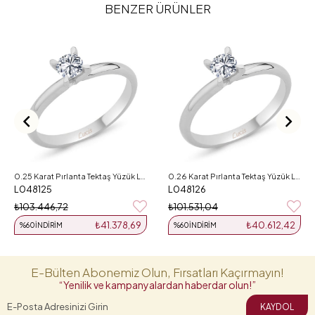
BENZER ÜRÜNLER
0.25 Karat Pırlanta Tektaş Yüzük L048125
0.26 Karat Pırlanta Tektaş Yüzük L048126
L048125
L048126
₺103.446,72
₺101.531,04
₺41.378,69
₺40.612,42
%60
İNDIRIM
%60
İNDIRIM
E-Bülten Abonemiz Olun, Fırsatları Kaçırmayın!
“Yenilik ve kampanyalardan haberdar olun!”
KAYDOL