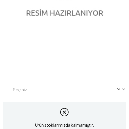
0.51 Karat Pırlanta Tektaş Yüzük L050406
Marka
:
LUCIS
Stok Kodu
L050406
Yüzük Ölçüsü
Ürün stoklarımızda kalmamıştır.