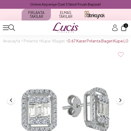
Online Alışverişe Özel 3 Taksit Fırsatı Başladı!
PIRLANTA
ELMAS
TAKILAR
TAKILAR
0
Anasayfa
Pırlanta
Küpe
Baget
0.67 Karat Pırlanta Baget Küpe L04