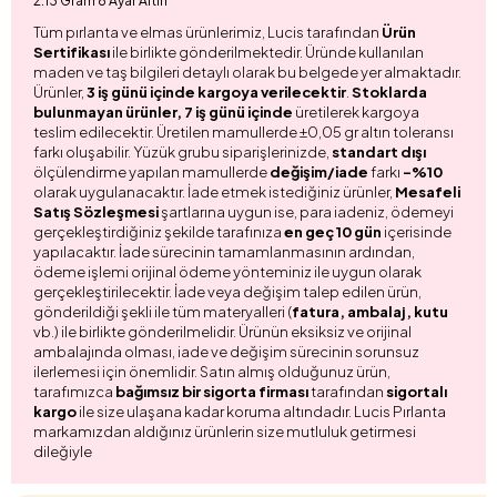
2.13 Gram 8 Ayar Altın
Tüm pırlanta ve elmas ürünlerimiz, Lucis tarafından
Ürün
Sertifikası
ile birlikte gönderilmektedir. Üründe kullanılan
maden ve taş bilgileri detaylı olarak bu belgede yer almaktadır.
Ürünler,
3 iş günü içinde kargoya verilecektir
.
Stoklarda
bulunmayan ürünler, 7 iş günü içinde
üretilerek kargoya
teslim edilecektir. Üretilen mamullerde ±0,05 gr altın toleransı
farkı oluşabilir. Yüzük grubu siparişlerinizde,
standart dışı
ölçülendirme yapılan mamullerde
değişim/iade
farkı
-%10
olarak uygulanacaktır. İade etmek istediğiniz ürünler,
Mesafeli
Satış Sözleşmesi
şartlarına uygun ise, para iadeniz, ödemeyi
gerçekleştirdiğiniz şekilde tarafınıza
en geç 10 gün
içerisinde
yapılacaktır. İade sürecinin tamamlanmasının ardından,
ödeme işlemi orijinal ödeme yönteminiz ile uygun olarak
gerçekleştirilecektir. İade veya değişim talep edilen ürün,
gönderildiği şekli ile tüm materyalleri (
fatura, ambalaj, kutu
vb.) ile birlikte gönderilmelidir. Ürünün eksiksiz ve orijinal
ambalajında olması, iade ve değişim sürecinin sorunsuz
ilerlemesi için önemlidir. Satın almış olduğunuz ürün,
tarafımızca
bağımsız bir sigorta firması
tarafından
sigortalı
kargo
ile size ulaşana kadar koruma altındadır. Lucis Pırlanta
markamızdan aldığınız ürünlerin size mutluluk getirmesi
dileğiyle