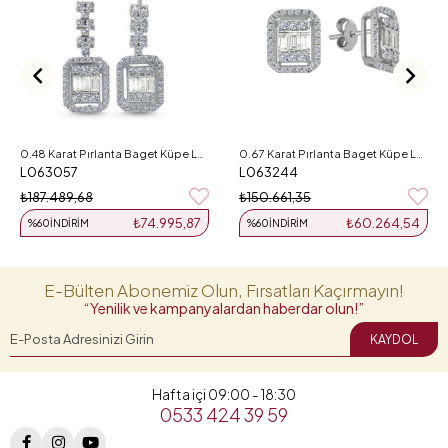
0.48 Karat Pırlanta Baget Küpe L063057
0.67 Karat Pırlanta Baget Küpe L063244
L063057
L063244
₺187.489,68
₺150.661,35
₺74.995,87
₺60.264,54
%60
İNDIRIM
%60
İNDIRIM
E-Bülten Abonemiz Olun, Fırsatları Kaçırmayın!
“Yenilik ve kampanyalardan haberdar olun!”
KAYDOL
Hafta içi 09:00 - 18:30
0533 424 39 59