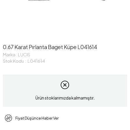
0.67 Karat Pırlanta Baget Küpe L041614
Marka
:
LUCIS
Stok Kodu
L041614
Ürün stoklarımızda kalmamıştır.
Fiyat Düşünce Haber Ver