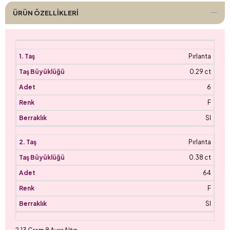
ÜRÜN ÖZELLIKLERI
Pırlanta
0.29 ct
6
F
SI
Pırlanta
0.38 ct
64
F
SI