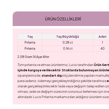
ÜRÜN ÖZELLIKLERI
Taş
Taş Büyüklüğü
Adet
Pırlanta
0.28 ct
1
Pırlanta
0.14 ct
40
2.08 Gram 14 Ayar Altın
Tüm pırlanta ve elmas ürünlerimiz, Lucis tarafından
Ürün Sert
içinde kargoya verilecektir
.
Stoklarda bulunmayan ürünler,
siparişlerinizde,
standart dışı
ölçülendirme yapılan mamull
para iadeniz, ödemeyi gerçekleştirdiğiniz şekilde tarafınıza
e
olarak gerçekleştirilecektir. İade veya değişim talep edilen ürü
olması, iade ve değişim sürecinin sorunsuz ilerlemesi için ön
altındadır. Lucis Pırlanta markamızdan aldığınız ürünlerin size