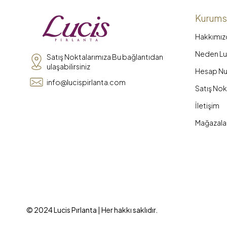
Kurums
Hakkımız
Neden Luc
Satış Noktalarımıza Bu bağlantıdan
ulaşabilirsiniz
Hesap Nu
info@lucispirlanta.com
Satış Nok
İletişim
Mağazala
© 2024 Lucis Pırlanta | Her hakkı saklıdır.