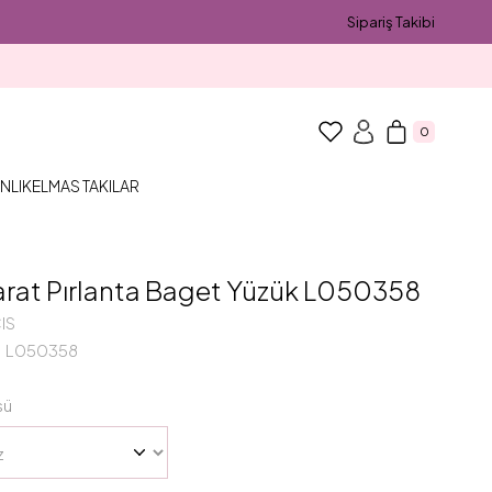
Sipariş Takibi
0
NLIK
ELMAS TAKILAR
arat Pırlanta Baget Yüzük L050358
IS
L050358
sü