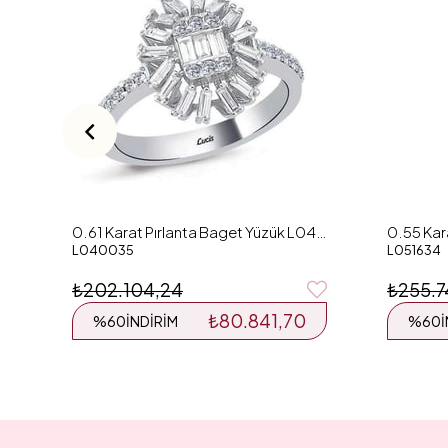
0.61 Karat Pırlanta Baget Yüzük L040035
L040035
L051634
₺202.104,24
₺255.7
₺80.841,70
%60
İNDIRIM
%60