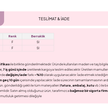
TESLİMAT & İADE
Renk
Berraklık
F
SI
F
SI
ifikası
ile birlikte gönderilmektedir. Üründe kullanılan maden ve taş bilgile
 7 iş günü içinde
üretilerek kargoya teslim edilecektir. Üretilen mamullerd
erde
değişim/iade
farkı
-%10
olarak uygulanacaktır. İade etmek istediğini
n geç 10 gün
içerisinde yapılacaktır. İade sürecinin tamamlanmasının ar
n, gönderildiği şekli ile tüm materyalleri (
fatura, ambalaj, kutu
vb.) ile 
emlidir. Satın almış olduğunuz ürün, tarafımızca
bağımsız bir sigorta firm
 mutluluk getirmesi dileğiyle