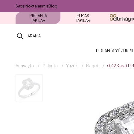
Satış Noktalarımız
Blog
PIRLANTA
ELMAS
TAKILAR
TAKILAR
PIRLANTA YÜZÜK
PI
Anasayfa
Pırlanta
Yüzük
Baget
0.42 Karat Pı