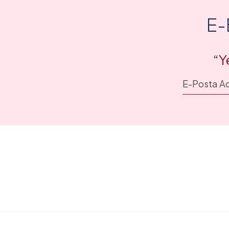
E-
“Y