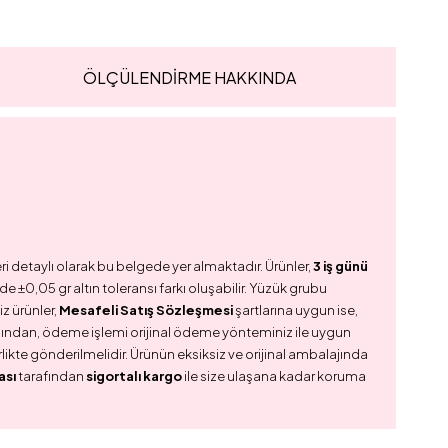
ÖLÇÜLENDİRME HAKKINDA
ri detaylı olarak bu belgede yer almaktadır. Ürünler,
3 iş günü
e ±0,05 gr altın toleransı farkı oluşabilir. Yüzük grubu
z ürünler,
Mesafeli Satış Sözleşmesi
şartlarına uygun ise,
dından, ödeme işlemi orijinal ödeme yönteminiz ile uygun
birlikte gönderilmelidir. Ürünün eksiksiz ve orijinal ambalajında
ası
tarafından
sigortalı kargo
ile size ulaşana kadar koruma