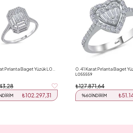
0.55 Karat Pırlanta Baget Yüzük L051634
L055559
43,28
₺127.871,64
₺102.297,31
₺51.1
İNDIRIM
%60
İNDIRIM