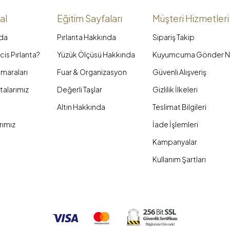
al
Eğitim Sayfaları
Müşteri Hizmetleri
da
Pırlanta Hakkında
Sipariş Takip
is Pırlanta?
Yüzük Ölçüsü Hakkında
Kuyumcuma Gönder N
maraları
Fuar & Organizasyon
Güvenli Alışveriş
talarımız
Değerli Taşlar
Gizlilik İlkeleri
Altın Hakkında
Teslimat Bilgileri
rımız
İade İşlemleri
Kampanyalar
Kullanım Şartları