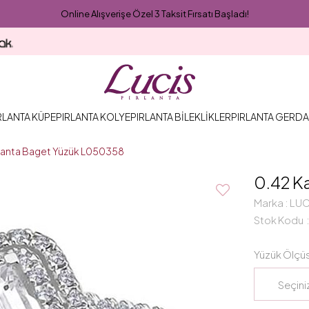
Online Alışverişe Özel 3 Taksit Fırsatı Başladı!
RLANTA KÜPE
PIRLANTA KOLYE
PIRLANTA BİLEKLİKLER
PIRLANTA GERDA
rlanta Baget Yüzük L050358
0.42 K
Marka
:
LUC
Stok Kodu
Yüzük Ölçü