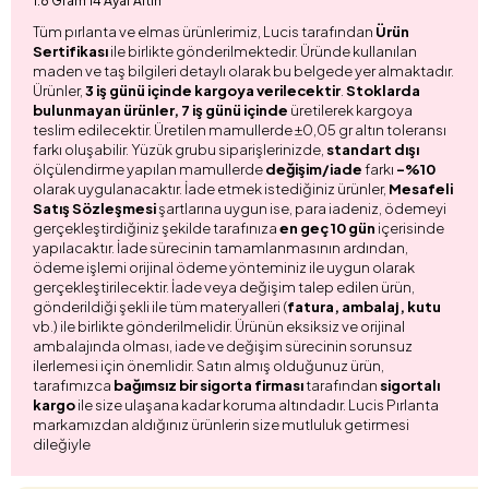
1.8 Gram 14 Ayar Altın
Tüm pırlanta ve elmas ürünlerimiz, Lucis tarafından
Ürün
Sertifikası
ile birlikte gönderilmektedir. Üründe kullanılan
maden ve taş bilgileri detaylı olarak bu belgede yer almaktadır.
Ürünler,
3 iş günü içinde kargoya verilecektir
.
Stoklarda
bulunmayan ürünler, 7 iş günü içinde
üretilerek kargoya
teslim edilecektir. Üretilen mamullerde ±0,05 gr altın toleransı
farkı oluşabilir. Yüzük grubu siparişlerinizde,
standart dışı
ölçülendirme yapılan mamullerde
değişim/iade
farkı
-%10
olarak uygulanacaktır. İade etmek istediğiniz ürünler,
Mesafeli
Satış Sözleşmesi
şartlarına uygun ise, para iadeniz, ödemeyi
gerçekleştirdiğiniz şekilde tarafınıza
en geç 10 gün
içerisinde
yapılacaktır. İade sürecinin tamamlanmasının ardından,
ödeme işlemi orijinal ödeme yönteminiz ile uygun olarak
gerçekleştirilecektir. İade veya değişim talep edilen ürün,
gönderildiği şekli ile tüm materyalleri (
fatura, ambalaj, kutu
vb.) ile birlikte gönderilmelidir. Ürünün eksiksiz ve orijinal
ambalajında olması, iade ve değişim sürecinin sorunsuz
ilerlemesi için önemlidir. Satın almış olduğunuz ürün,
tarafımızca
bağımsız bir sigorta firması
tarafından
sigortalı
kargo
ile size ulaşana kadar koruma altındadır. Lucis Pırlanta
markamızdan aldığınız ürünlerin size mutluluk getirmesi
dileğiyle