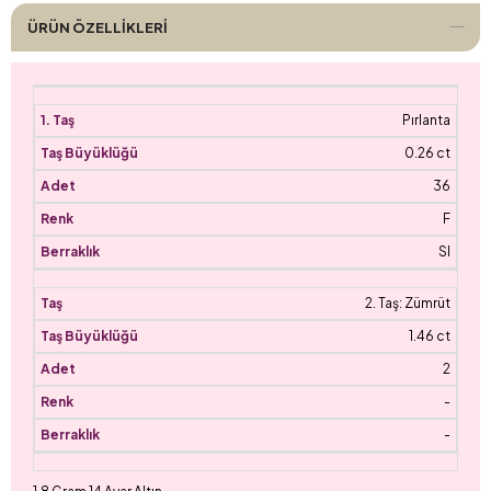
ÜRÜN ÖZELLIKLERI
Pırlanta
0.26 ct
36
F
SI
2. Taş: Zümrüt
1.46 ct
2
-
-