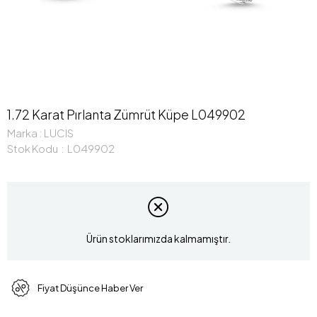
1.72 Karat Pırlanta Zümrüt Küpe L049902
Marka
:
LUCIS
Stok Kodu
L049902
Ürün stoklarımızda kalmamıştır.
Fiyat Düşünce Haber Ver