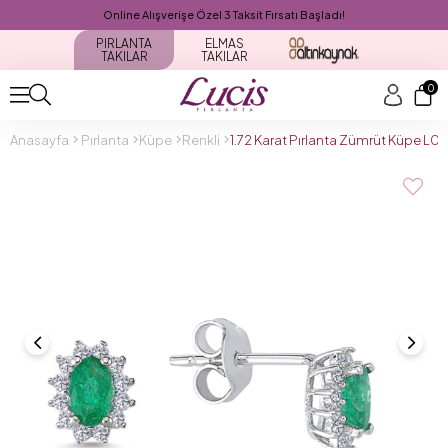
Online Alışverişe Özel 3 Taksit Fırsatı Başladı!
PIRLANTA
ELMAS
TAKILAR
TAKILAR
0
Anasayfa
Pırlanta
Küpe
Renkli
1.72 Karat Pırlanta Zümrüt Küpe L