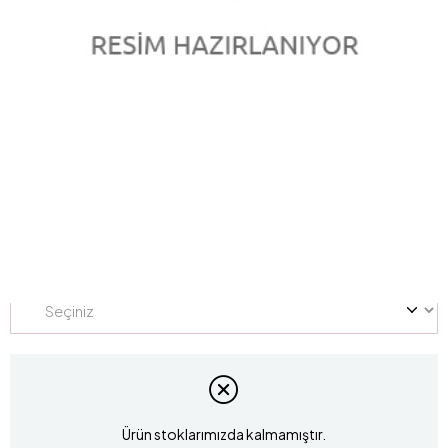
0.25 Karat Pırlanta Tektaş Yüzük L057784
Marka
:
marka
Stok Kodu
L057784
Yüzük Ölçüsü
Ürün stoklarımızda kalmamıştır.