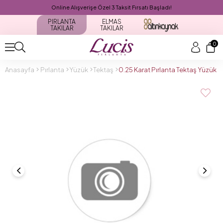
Online Alışverişe Özel 3 Taksit Fırsatı Başladı!
PIRLANTA
ELMAS
TAKILAR
TAKILAR
0
Anasayfa
Pırlanta
Yüzük
Tektaş
0.25 Karat Pırlanta Tektaş Yüzük