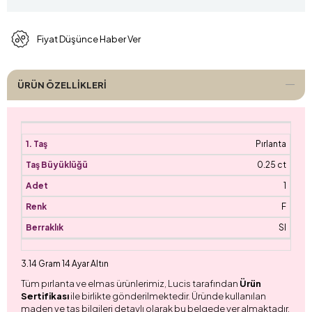
Fiyat Düşünce Haber Ver
ÜRÜN ÖZELLIKLERI
Pırlanta
0.25 ct
1
F
SI
3.14 Gram 14 Ayar Altın
Tüm pırlanta ve elmas ürünlerimiz, Lucis tarafından
Ürün
Sertifikası
ile birlikte gönderilmektedir. Üründe kullanılan
maden ve taş bilgileri detaylı olarak bu belgede yer almaktadır.