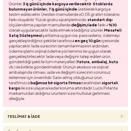
Ürünler,
3 iş günü içinde kargoya verilecektir
.
Stoklarda
bulunmayan ürünler, 7 iş günü içinde
üretilerek kargoya
teslim edilecektir. Üretilen mamullerde ±0,05 gr altın toleransı
farkı oluşabilir. Yüzük grubu siparişlerinizde,
standart dışı
ölçülendirme yapılan mamullerde
değişim/iade
farkı
-%10
olarak uygulanacaktır. İade etmek istediğiniz ürünler,
Mesafeli
Satış Sözleşmesi
şartlarına uygun ise, para iadeniz, ödemeyi
gerçekleştirdiğiniz şekilde tarafınıza
en geç 10 gün
içerisinde
yapılacaktır. İade sürecinin tamamlanmasının ardından,
ödeme işlemi orijinal ödeme yönteminiz ile uygun olarak
gerçekleştirilecektir. İade veya değişim talep edilen ürün,
gönderildiği şekli ile tüm materyalleri (
fatura, ambalaj, kutu
vb.) ile birlikte gönderilmelidir. Ürünün eksiksiz ve orijinal
ambalajında olması, iade ve değişim sürecinin sorunsuz
ilerlemesi için önemlidir. Satın almış olduğunuz ürün,
tarafımızca
bağımsız bir sigorta firması
tarafından
sigortalı
kargo
ile size ulaşana kadar koruma altındadır. Lucis Pırlanta
markamızdan aldığınız ürünlerin size mutluluk getirmesi
dileğiyle
TESLİMAT & İADE