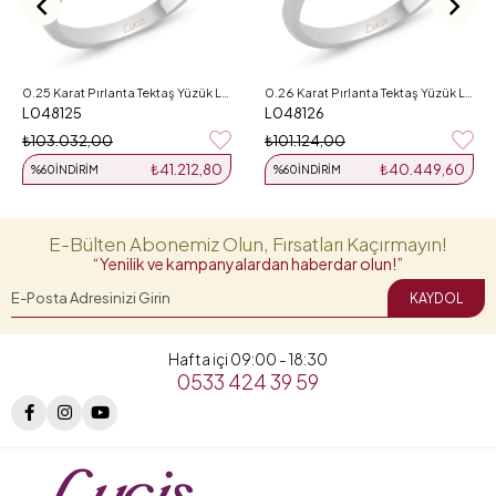
0.25 Karat Pırlanta Tektaş Yüzük L048125
0.26 Karat Pırlanta Tektaş Yüzük L048126
L048125
L048126
₺103.032,00
₺101.124,00
₺41.212,80
₺40.449,60
%60
İNDIRIM
%60
İNDIRIM
E-Bülten Abonemiz Olun, Fırsatları Kaçırmayın!
“Yenilik ve kampanyalardan haberdar olun!”
KAYDOL
Hafta içi 09:00 - 18:30
0533 424 39 59