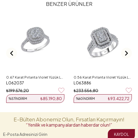
BENZER ÜRÜNLER
0.67 Karat Pırlanta Violet Yüzük L062037
0.56 Karat Pırlanta Violet Yüzük L063886
L062037
L063886
₺199.576,20
₺233.556,80
₺85.190,80
₺93.422,72
%57
İNDIRIM
%60
İNDIRIM
E-Bülten Abonemiz Olun, Fırsatları Kaçırmayın!
“Yenilik ve kampanyalardan haberdar olun!”
KAYDOL