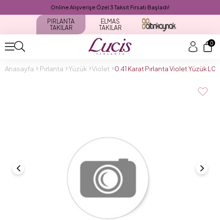
Online Alışverişe Özel 3 Taksit Fırsatı Başladı!
PIRLANTA
ELMAS
TAKILAR
TAKILAR
0
Anasayfa
Pırlanta
Yüzük
Violet
0.41 Karat Pırlanta Violet Yüzük L