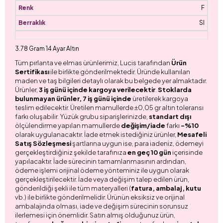
F
SI
3.78 Gram 14 Ayar Altın
Tüm pırlanta ve elmas ürünlerimiz, Lucis tarafından
Ürün
Sertifikası
ile birlikte gönderilmektedir. Üründe kullanılan
maden ve taş bilgileri detaylı olarak bu belgede yer almaktadır.
Ürünler,
3 iş günü içinde kargoya verilecektir
.
Stoklarda
bulunmayan ürünler, 7 iş günü içinde
üretilerek kargoya
teslim edilecektir. Üretilen mamullerde ±0,05 gr altın toleransı
farkı oluşabilir. Yüzük grubu siparişlerinizde,
standart dışı
ölçülendirme yapılan mamullerde
değişim/iade
farkı
-%10
olarak uygulanacaktır. İade etmek istediğiniz ürünler,
Mesafeli
Satış Sözleşmesi
şartlarına uygun ise, para iadeniz, ödemeyi
gerçekleştirdiğiniz şekilde tarafınıza
en geç 10 gün
içerisinde
yapılacaktır. İade sürecinin tamamlanmasının ardından,
ödeme işlemi orijinal ödeme yönteminiz ile uygun olarak
gerçekleştirilecektir. İade veya değişim talep edilen ürün,
gönderildiği şekli ile tüm materyalleri (
fatura, ambalaj, kutu
vb.) ile birlikte gönderilmelidir. Ürünün eksiksiz ve orijinal
ambalajında olması, iade ve değişim sürecinin sorunsuz
ilerlemesi için önemlidir. Satın almış olduğunuz ürün,