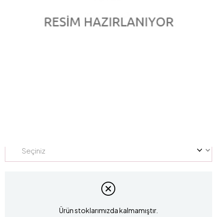
0.41 Karat Pırlanta Violet Yüzük L052669
Marka
:
LUCIS
Stok Kodu
L052669
Yüzük Ölçüsü
Ürün stoklarımızda kalmamıştır.