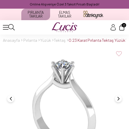
Online Alışverişe Özel 3 Taksit Fırsatı Başladı!
PIRLANTA
ELMAS
TAKILAR
TAKILAR
0
Anasayfa
Pırlanta
Yüzük
Tektaş
0.23 Karat Pırlanta Tektaş Yüzük