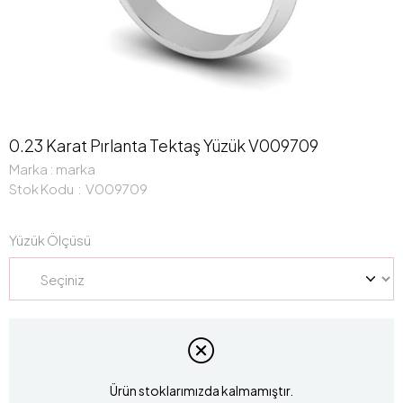
0.23 Karat Pırlanta Tektaş Yüzük V009709
Marka
:
marka
Stok Kodu
V009709
Yüzük Ölçüsü
Ürün stoklarımızda kalmamıştır.