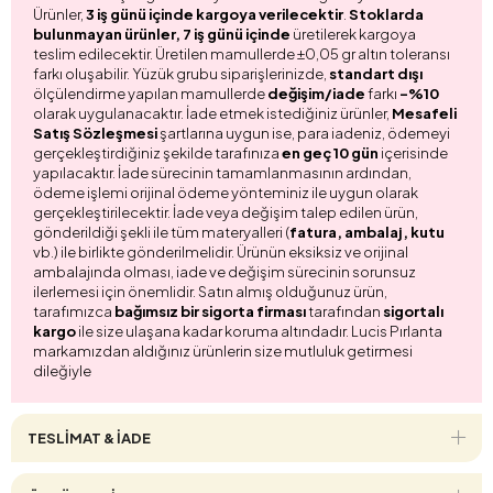
Ürünler,
3 iş günü içinde kargoya verilecektir
.
Stoklarda
bulunmayan ürünler, 7 iş günü içinde
üretilerek kargoya
teslim edilecektir. Üretilen mamullerde ±0,05 gr altın toleransı
farkı oluşabilir. Yüzük grubu siparişlerinizde,
standart dışı
ölçülendirme yapılan mamullerde
değişim/iade
farkı
-%10
olarak uygulanacaktır. İade etmek istediğiniz ürünler,
Mesafeli
Satış Sözleşmesi
şartlarına uygun ise, para iadeniz, ödemeyi
gerçekleştirdiğiniz şekilde tarafınıza
en geç 10 gün
içerisinde
yapılacaktır. İade sürecinin tamamlanmasının ardından,
ödeme işlemi orijinal ödeme yönteminiz ile uygun olarak
gerçekleştirilecektir. İade veya değişim talep edilen ürün,
gönderildiği şekli ile tüm materyalleri (
fatura, ambalaj, kutu
vb.) ile birlikte gönderilmelidir. Ürünün eksiksiz ve orijinal
ambalajında olması, iade ve değişim sürecinin sorunsuz
ilerlemesi için önemlidir. Satın almış olduğunuz ürün,
tarafımızca
bağımsız bir sigorta firması
tarafından
sigortalı
kargo
ile size ulaşana kadar koruma altındadır. Lucis Pırlanta
markamızdan aldığınız ürünlerin size mutluluk getirmesi
dileğiyle
TESLİMAT & İADE