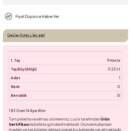
Fiyat Düşünce Haber Ver
ÜRÜN ÖZELLIKLERI
Pırlanta
0.23 ct
1
G
SI
1.83 Gram 14 Ayar Altın
Tüm pırlanta ve elmas ürünlerimiz, Lucis tarafından
Ürün
Sertifikası
ile birlikte gönderilmektedir. Üründe kullanılan
maden ve taş bilgileri detaylı olarak bu belgede yer almaktadır.