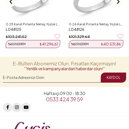
0.25 Karat Pırlanta Tektaş Yüzük L048125
0.26 Karat Pırlanta Tektaş Yüzük L048126
L048125
L048126
₺103.241,52
₺101.329,64
₺41.296,61
₺40.531,86
%60
İNDIRIM
%60
İNDIRIM
E-Bülten Abonemiz Olun, Fırsatları Kaçırmayın!
“Yenilik ve kampanyalardan haberdar olun!”
KAYDOL
Hafta içi 09:00 - 18:30
0533 424 39 59