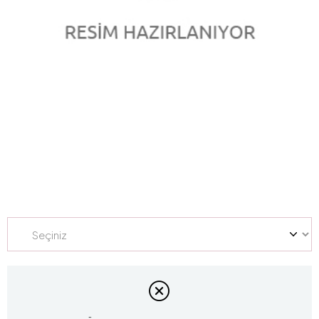
0.23 Karat Pırlanta Baget Yüzük L060369
Marka
:
marka
(L060369)
Model Kodu
YF01L205
Yüzük Ölçüsü