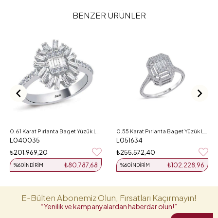
BENZER ÜRÜNLER
0.61 Karat Pırlanta Baget Yüzük L040035
0.55 Karat Pırlanta Baget Yüzük L051634
L040035
L051634
₺201.969,20
₺255.572,40
₺80.787,68
₺102.228,96
%60
İNDIRIM
%60
İNDIRIM
E-Bülten Abonemiz Olun, Fırsatları Kaçırmayın!
“Yenilik ve kampanyalardan haberdar olun!”