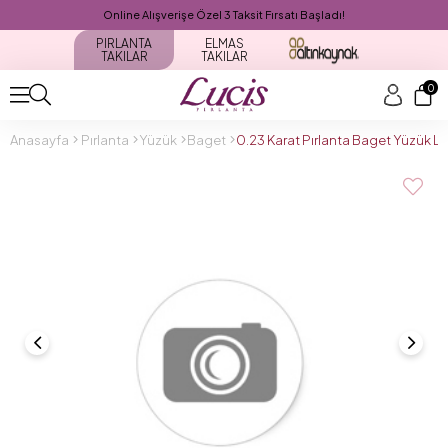
Online Alışverişe Özel 3 Taksit Fırsatı Başladı!
PIRLANTA
ELMAS
TAKILAR
TAKILAR
0
Anasayfa
Pırlanta
Yüzük
Baget
0.23 Karat Pırlanta Baget Yüzük 