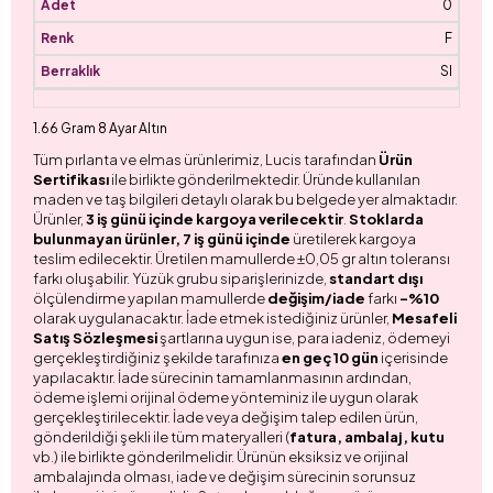
0
F
SI
1.66 Gram 8 Ayar Altın
Tüm pırlanta ve elmas ürünlerimiz, Lucis tarafından
Ürün
Sertifikası
ile birlikte gönderilmektedir. Üründe kullanılan
maden ve taş bilgileri detaylı olarak bu belgede yer almaktadır.
Ürünler,
3 iş günü içinde kargoya verilecektir
.
Stoklarda
bulunmayan ürünler, 7 iş günü içinde
üretilerek kargoya
teslim edilecektir. Üretilen mamullerde ±0,05 gr altın toleransı
farkı oluşabilir. Yüzük grubu siparişlerinizde,
standart dışı
ölçülendirme yapılan mamullerde
değişim/iade
farkı
-%10
olarak uygulanacaktır. İade etmek istediğiniz ürünler,
Mesafeli
Satış Sözleşmesi
şartlarına uygun ise, para iadeniz, ödemeyi
gerçekleştirdiğiniz şekilde tarafınıza
en geç 10 gün
içerisinde
yapılacaktır. İade sürecinin tamamlanmasının ardından,
ödeme işlemi orijinal ödeme yönteminiz ile uygun olarak
gerçekleştirilecektir. İade veya değişim talep edilen ürün,
gönderildiği şekli ile tüm materyalleri (
fatura, ambalaj, kutu
vb.) ile birlikte gönderilmelidir. Ürünün eksiksiz ve orijinal
ambalajında olması, iade ve değişim sürecinin sorunsuz