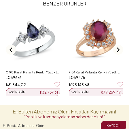
BENZER ÜRÜNLER
0.98 Karat Pırlanta Renkli Yüzük L059676
7.54 Karat Pırlanta Renkli Yüzük L059475
L059676
L059475
₺81.844,02
₺198.148,68
₺32.737,61
₺79.259,47
%60
İNDIRIM
%60
İNDIRIM
E-Bülten Abonemiz Olun, Fırsatları Kaçırmayın!
“Yenilik ve kampanyalardan haberdar olun!”
KAYDOL