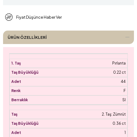
Fiyat Düşünce Haber Ver
ÜRÜN ÖZELLIKLERI
Pırlanta
0.22 ct
44
F
SI
2. Taş: Zümrüt
0.36 ct
1