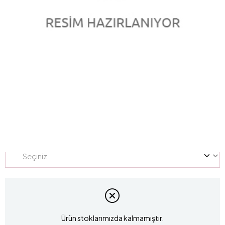
0.58 Karat Pırlanta Zümrüt Yüzük L035100
Marka
:
LUCIS
Stok Kodu
L035100
Yüzük Ölçüsü
Ürün stoklarımızda kalmamıştır.