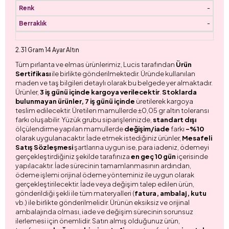
-
-
2.31 Gram 14 Ayar Altın
Tüm pırlanta ve elmas ürünlerimiz, Lucis tarafından
Ürün
Sertifikası
ile birlikte gönderilmektedir. Üründe kullanılan
maden ve taş bilgileri detaylı olarak bu belgede yer almaktadır.
Ürünler,
3 iş günü içinde kargoya verilecektir
.
Stoklarda
bulunmayan ürünler, 7 iş günü içinde
üretilerek kargoya
teslim edilecektir. Üretilen mamullerde ±0,05 gr altın toleransı
farkı oluşabilir. Yüzük grubu siparişlerinizde,
standart dışı
ölçülendirme yapılan mamullerde
değişim/iade
farkı
-%10
olarak uygulanacaktır. İade etmek istediğiniz ürünler,
Mesafeli
Satış Sözleşmesi
şartlarına uygun ise, para iadeniz, ödemeyi
gerçekleştirdiğiniz şekilde tarafınıza
en geç 10 gün
içerisinde
yapılacaktır. İade sürecinin tamamlanmasının ardından,
ödeme işlemi orijinal ödeme yönteminiz ile uygun olarak
gerçekleştirilecektir. İade veya değişim talep edilen ürün,
gönderildiği şekli ile tüm materyalleri (
fatura, ambalaj, kutu
vb.) ile birlikte gönderilmelidir. Ürünün eksiksiz ve orijinal
ambalajında olması, iade ve değişim sürecinin sorunsuz
ilerlemesi için önemlidir. Satın almış olduğunuz ürün,