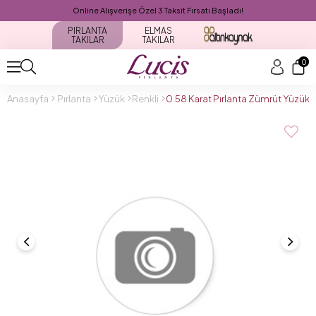
Online Alışverişe Özel 3 Taksit Fırsatı Başladı!
PIRLANTA
ELMAS
TAKILAR
TAKILAR
0
Anasayfa
Pırlanta
Yüzük
Renkli
0.58 Karat Pırlanta Zümrüt Yüzük