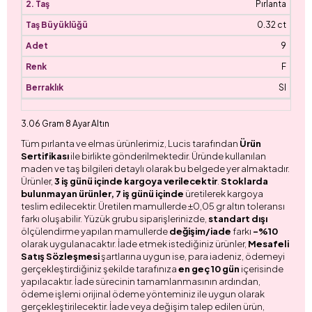
Pırlanta
0.32 ct
9
F
SI
3.06 Gram 8 Ayar Altın
Tüm pırlanta ve elmas ürünlerimiz, Lucis tarafından
Ürün
Sertifikası
ile birlikte gönderilmektedir. Üründe kullanılan
maden ve taş bilgileri detaylı olarak bu belgede yer almaktadır.
Ürünler,
3 iş günü içinde kargoya verilecektir
.
Stoklarda
bulunmayan ürünler, 7 iş günü içinde
üretilerek kargoya
teslim edilecektir. Üretilen mamullerde ±0,05 gr altın toleransı
farkı oluşabilir. Yüzük grubu siparişlerinizde,
standart dışı
ölçülendirme yapılan mamullerde
değişim/iade
farkı
-%10
olarak uygulanacaktır. İade etmek istediğiniz ürünler,
Mesafeli
Satış Sözleşmesi
şartlarına uygun ise, para iadeniz, ödemeyi
gerçekleştirdiğiniz şekilde tarafınıza
en geç 10 gün
içerisinde
yapılacaktır. İade sürecinin tamamlanmasının ardından,
ödeme işlemi orijinal ödeme yönteminiz ile uygun olarak
gerçekleştirilecektir. İade veya değişim talep edilen ürün,