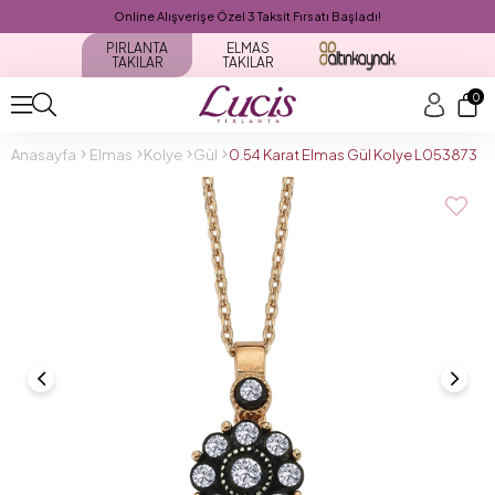
Online Alışverişe Özel 3 Taksit Fırsatı Başladı!
PIRLANTA
ELMAS
TAKILAR
TAKILAR
0
Anasayfa
Elmas
Kolye
Gül
0.54 Karat Elmas Gül Kolye L053873