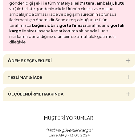
gönderildiği şekli ile tüm materyalleri (
fatura, ambalaj, kutu
vb.) ile birlikte gönderilmelidir. Ürünün eksiksiz ve orijinal
ambalajında olması, iade ve değişim sürecinin sorunsuz
ilerlemesi için önemlidir. Satın almış olduğunuz ürün,
tarafımızca
bağımsız bir sigorta firması
tarafından
sigortalı
kargo
ile size ulaşana kadar koruma altındadır. Lucis
markamızdan aldığınız ürünlerin size mutluluk getirmesi
dileğiyle
ÖDEME SEÇENEKLERI
TESLİMAT & İADE
ÖLÇÜLENDİRME HAKKINDA
MÜŞTERİ YORUMLARI
“Hızlı ve güvenilir kargo”
Emre ATAŞ - 13.05.2024