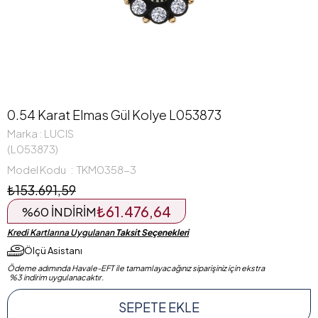
0.54 Karat Elmas Gül Kolye L053873
Marka
:
LUCIS
(L053873)
Model Kodu
TKM0358-3
₺153.691,59
₺61.476,64
%
60
İNDIRIM
Kredi Kartlarına Uygulanan
Taksit Seçenekleri
Ölçü Asistanı
Ödeme adımında Havale-EFT ile tamamlayacağınız siparişiniz için ekstra
%3 indirim uygulanacaktır.