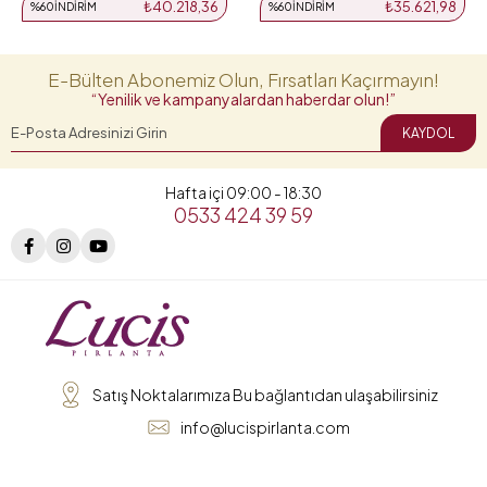
₺40.218,36
₺35.621,98
%60
İNDIRIM
%60
İNDIRIM
E-Bülten Abonemiz Olun, Fırsatları Kaçırmayın!
“Yenilik ve kampanyalardan haberdar olun!”
KAYDOL
Hafta içi 09:00 - 18:30
0533 424 39 59
Satış Noktalarımıza Bu bağlantıdan ulaşabilirsiniz
info@lucispirlanta.com