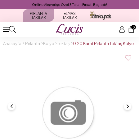
Online Alışverişe Özel 3 Taksit Fırsatı Başladı!
PIRLANTA
ELMAS
TAKILAR
TAKILAR
0
Anasayfa
Pırlanta
Kolye
Tektaş
0.20 Karat Pırlanta Tektaş Kolye 