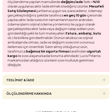
ölçülendirme yapılan mamullerde
değişim/iade
farkı
-%10
olarak uygulanacaktır. İade etmek istediğiniz ürünler,
Mesafeli
Satış Sözleşmesi
şartlarına uygun ise, para iadeniz, ödemeyi
gerçekleştirdiğiniz şekilde tarafınıza
en geç 10 gün
içerisinde
yapılacaktır. İade sürecinin tamamlanmasının ardından,
ödeme işlemi orijinal ödeme yönteminiz ile uygun olarak
gerçekleştirilecektir. İade veya değişim talep edilen ürün,
gönderildiği şekli ile tüm materyalleri (
fatura, ambalaj, kutu
vb.) ile birlikte gönderilmelidir. Ürünün eksiksiz ve orijinal
ambalajında olması, iade ve değişim sürecinin sorunsuz
ilerlemesi için önemlidir. Satın almış olduğunuz ürün,
tarafımızca
bağımsız bir sigorta firması
tarafından
sigortalı
kargo
ile size ulaşana kadar koruma altındadır. Lucis Pırlanta
markamızdan aldığınız ürünlerin size mutluluk getirmesi
dileğiyle
TESLİMAT & İADE
ÖLÇÜLENDİRME HAKKINDA