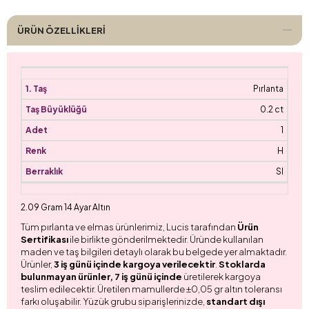
ÜRÜN ÖZELLIKLERI
Pırlanta
0.2 ct
1
H
SI
2.09 Gram 14 Ayar Altın
Tüm pırlanta ve elmas ürünlerimiz, Lucis tarafından
Ürün
Sertifikası
ile birlikte gönderilmektedir. Üründe kullanılan
maden ve taş bilgileri detaylı olarak bu belgede yer almaktadır.
Ürünler,
3 iş günü içinde kargoya verilecektir
.
Stoklarda
bulunmayan ürünler, 7 iş günü içinde
üretilerek kargoya
teslim edilecektir. Üretilen mamullerde ±0,05 gr altın toleransı
farkı oluşabilir. Yüzük grubu siparişlerinizde,
standart dışı