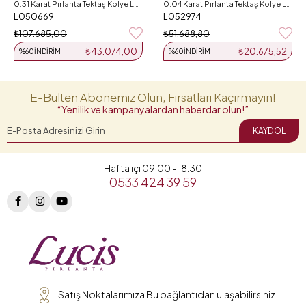
0.31 Karat Pırlanta Tektaş Kolye L050669
0.04 Karat Pırlanta Tektaş Kolye L052974
L050669
L052974
₺107.685,00
₺51.688,80
₺43.074,00
₺20.675,52
%60
İNDIRIM
%60
İNDIRIM
E-Bülten Abonemiz Olun, Fırsatları Kaçırmayın!
“Yenilik ve kampanyalardan haberdar olun!”
KAYDOL
Hafta içi 09:00 - 18:30
0533 424 39 59
Satış Noktalarımıza Bu bağlantıdan ulaşabilirsiniz