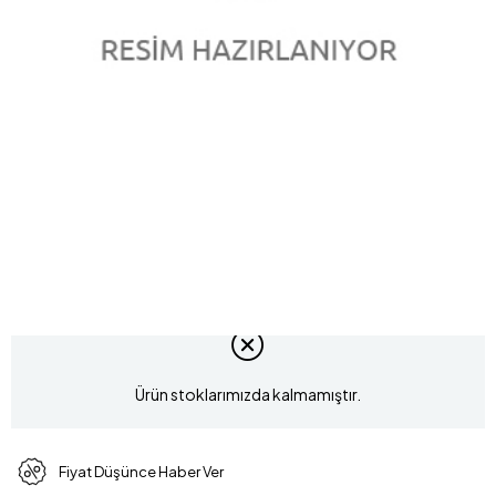
0.20 Karat Pırlanta Tektaş Kolye L057796
Marka
:
marka
(L057796)
Model Kodu
KB04L001FB
Ürün stoklarımızda kalmamıştır.
Fiyat Düşünce Haber Ver