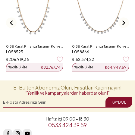
0.38 Karat Pırlanta Tasarım Kolye L058525
0.38 Karat Pırlanta Tasarım Kolye L058866
L058525
L058866
₺206.919,36
₺162.374,22
₺82.767,74
₺64.949,69
%60
İNDIRIM
%60
İNDIRIM
E-Bülten Abonemiz Olun, Fırsatları Kaçırmayın!
“Yenilik ve kampanyalardan haberdar olun!”
KAYDOL
Hafta içi 09:00 - 18:30
0533 424 39 59