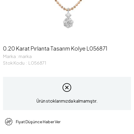
0.20 Karat Pırlanta Tasarım Kolye L056871
Marka
:
marka
Stok Kodu
L056871
Ürün stoklarımızda kalmamıştır.
Fiyat Düşünce Haber Ver