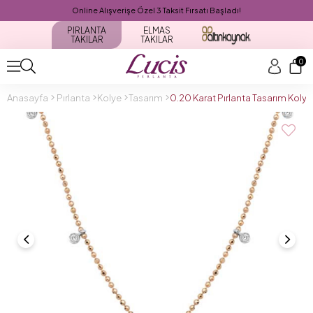
Online Alışverişe Özel 3 Taksit Fırsatı Başladı!
PIRLANTA
ELMAS
TAKILAR
TAKILAR
0
Anasayfa
Pırlanta
Kolye
Tasarım
0.20 Karat Pırlanta Tasarım Koly