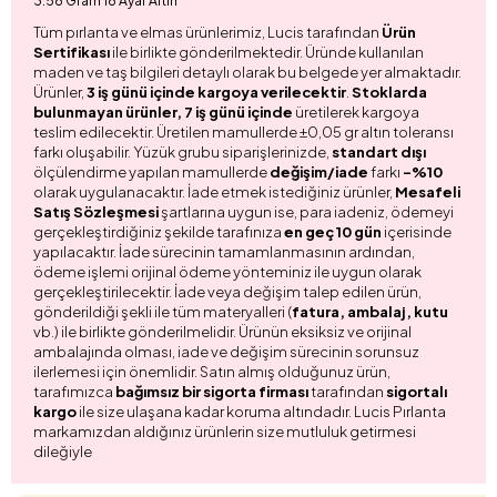
3.58 Gram 18 Ayar Altın
Tüm pırlanta ve elmas ürünlerimiz, Lucis tarafından
Ürün
Sertifikası
ile birlikte gönderilmektedir. Üründe kullanılan
maden ve taş bilgileri detaylı olarak bu belgede yer almaktadır.
Ürünler,
3 iş günü içinde kargoya verilecektir
.
Stoklarda
bulunmayan ürünler, 7 iş günü içinde
üretilerek kargoya
teslim edilecektir. Üretilen mamullerde ±0,05 gr altın toleransı
farkı oluşabilir. Yüzük grubu siparişlerinizde,
standart dışı
ölçülendirme yapılan mamullerde
değişim/iade
farkı
-%10
olarak uygulanacaktır. İade etmek istediğiniz ürünler,
Mesafeli
Satış Sözleşmesi
şartlarına uygun ise, para iadeniz, ödemeyi
gerçekleştirdiğiniz şekilde tarafınıza
en geç 10 gün
içerisinde
yapılacaktır. İade sürecinin tamamlanmasının ardından,
ödeme işlemi orijinal ödeme yönteminiz ile uygun olarak
gerçekleştirilecektir. İade veya değişim talep edilen ürün,
gönderildiği şekli ile tüm materyalleri (
fatura, ambalaj, kutu
vb.) ile birlikte gönderilmelidir. Ürünün eksiksiz ve orijinal
ambalajında olması, iade ve değişim sürecinin sorunsuz
ilerlemesi için önemlidir. Satın almış olduğunuz ürün,
tarafımızca
bağımsız bir sigorta firması
tarafından
sigortalı
kargo
ile size ulaşana kadar koruma altındadır. Lucis Pırlanta
markamızdan aldığınız ürünlerin size mutluluk getirmesi
dileğiyle