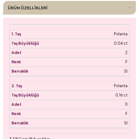
ÜRÜN ÖZELLIKLERI
Pırlanta
0.04 ct
2
F
SI
Pırlanta
0.16 ct
11
F
SI