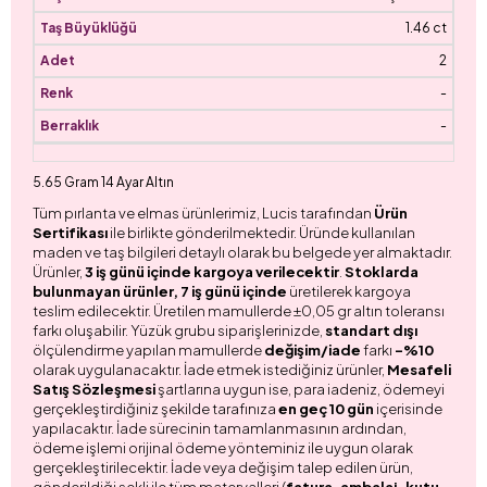
1.46 ct
2
-
-
5.65 Gram 14 Ayar Altın
Tüm pırlanta ve elmas ürünlerimiz, Lucis tarafından
Ürün
Sertifikası
ile birlikte gönderilmektedir. Üründe kullanılan
maden ve taş bilgileri detaylı olarak bu belgede yer almaktadır.
Ürünler,
3 iş günü içinde kargoya verilecektir
.
Stoklarda
bulunmayan ürünler, 7 iş günü içinde
üretilerek kargoya
teslim edilecektir. Üretilen mamullerde ±0,05 gr altın toleransı
farkı oluşabilir. Yüzük grubu siparişlerinizde,
standart dışı
ölçülendirme yapılan mamullerde
değişim/iade
farkı
-%10
olarak uygulanacaktır. İade etmek istediğiniz ürünler,
Mesafeli
Satış Sözleşmesi
şartlarına uygun ise, para iadeniz, ödemeyi
gerçekleştirdiğiniz şekilde tarafınıza
en geç 10 gün
içerisinde
yapılacaktır. İade sürecinin tamamlanmasının ardından,
ödeme işlemi orijinal ödeme yönteminiz ile uygun olarak
gerçekleştirilecektir. İade veya değişim talep edilen ürün,
gönderildiği şekli ile tüm materyalleri (
fatura, ambalaj, kutu