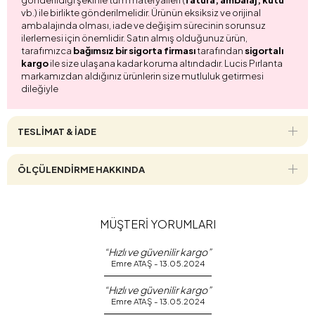
vb.) ile birlikte gönderilmelidir. Ürünün eksiksiz ve orijinal
ambalajında olması, iade ve değişim sürecinin sorunsuz
ilerlemesi için önemlidir. Satın almış olduğunuz ürün,
tarafımızca
bağımsız bir sigorta firması
tarafından
sigortalı
kargo
ile size ulaşana kadar koruma altındadır. Lucis Pırlanta
markamızdan aldığınız ürünlerin size mutluluk getirmesi
dileğiyle
TESLİMAT & İADE
ÖLÇÜLENDİRME HAKKINDA
MÜŞTERİ YORUMLARI
“Hızlı ve güvenilir kargo”
Emre ATAŞ - 13.05.2024
“Hızlı ve güvenilir kargo”
Emre ATAŞ - 13.05.2024