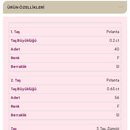
ÜRÜN ÖZELLIKLERI
Pırlanta
0.2 ct
40
F
SI
Pırlanta
0.65 ct
56
F
SI
3. Taş: Zümrüt