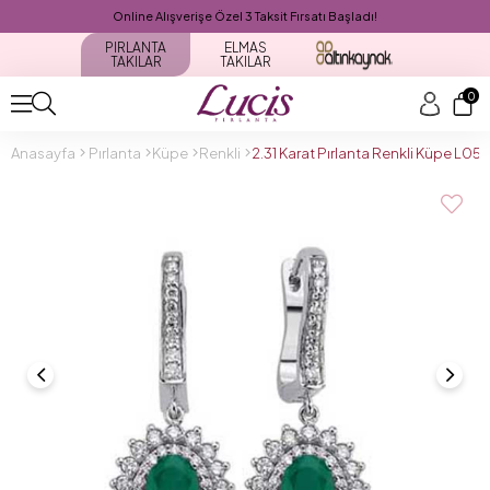
Online Alışverişe Özel 3 Taksit Fırsatı Başladı!
PIRLANTA
ELMAS
TAKILAR
TAKILAR
0
Anasayfa
Pırlanta
Küpe
Renkli
2.31 Karat Pırlanta Renkli Küpe L051