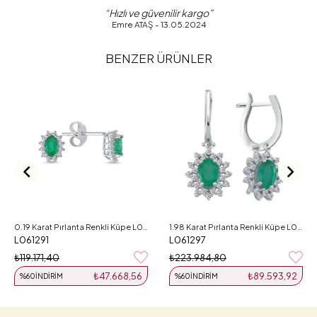
“Hızlı ve güvenilir kargo”
Emre ATAŞ - 13.05.2024
BENZER ÜRÜNLER
0.19 Karat Pırlanta Renkli Küpe L061291
1.98 Karat Pırlanta Renkli Küpe L061297
L061291
L061297
₺119.171,40
₺223.984,80
₺47.668,56
₺89.593,92
%60
İNDIRIM
%60
İNDIRIM