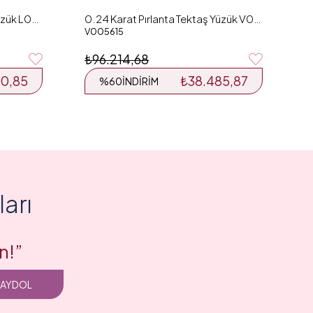
0.25 Karat Pırlanta Tektaş Yüzük L048470
0.24 Karat Pırlanta Tektaş Yüzük V005615
V005615
₺96.214,68
30,85
₺38.485,87
%60
İNDIRIM
arı
n!”
KAYDOL