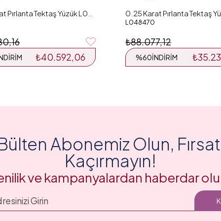
0.26 Karat Pırlanta Tektaş Yüzük L048126
L048470
80,16
₺88.077,12
₺40.592,06
₺35.2
İNDIRIM
%60
İNDIRIM
Bülten Abonemiz Olun, Fırsatl
Kaçırmayın!
enilik ve kampanyalardan haberdar olu