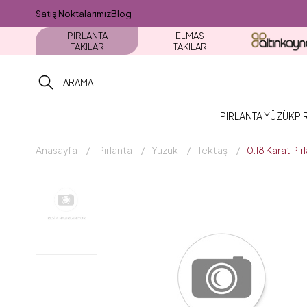
Satış Noktalarımız
Blog
PIRLANTA
ELMAS
TAKILAR
TAKILAR
PIRLANTA YÜZÜK
PI
Anasayfa
Pırlanta
Yüzük
Tektaş
0.18 Karat Pı