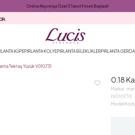
Online Alışverişe Özel 3 Taksit Fırsatı Başladı!
RLANTA KÜPE
PIRLANTA KOLYE
PIRLANTA BİLEKLİKLER
PIRLANTA GERDA
rlanta Tektaş Yüzük V010731
0.18 Ka
Marka
:
mar
(V010731)
Model Kod