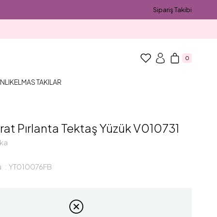
Sipariş Takibi
0
NLIK
ELMAS TAKILAR
rat Pırlanta Tektaş Yüzük V010731
ka
u
YT010076FB