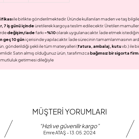
ifikası
ile birlikte gönderilmektedir. Üründe kullanılan maden ve taş bilgile
 7 iş günü içinde
üretilerek kargoya teslim edilecektir. Üretilen mamullerd
erde
değişim/iade
farkı
-%10
olarak uygulanacaktır. İade etmek istediğini
n geç 10 gün
içerisinde yapılacaktır. İade sürecinin tamamlanmasının ar
n, gönderildiği şekli ile tüm materyalleri (
fatura, ambalaj, kutu
vb.) ile 
emlidir. Satın almış olduğunuz ürün, tarafımızca
bağımsız bir sigorta firm
 mutluluk getirmesi dileğiyle
MÜŞTERİ YORUMLARI
“Hızlı ve güvenilir kargo”
Emre ATAŞ - 13.05.2024