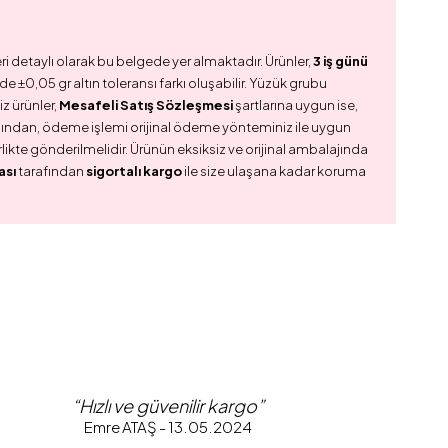
ri detaylı olarak bu belgede yer almaktadır. Ürünler,
3 iş günü
e ±0,05 gr altın toleransı farkı oluşabilir. Yüzük grubu
z ürünler,
Mesafeli Satış Sözleşmesi
şartlarına uygun ise,
dından, ödeme işlemi orijinal ödeme yönteminiz ile uygun
birlikte gönderilmelidir. Ürünün eksiksiz ve orijinal ambalajında
ası
tarafından
sigortalı kargo
ile size ulaşana kadar koruma
“Hızlı ve güvenilir kargo”
Emre ATAŞ - 13.05.2024