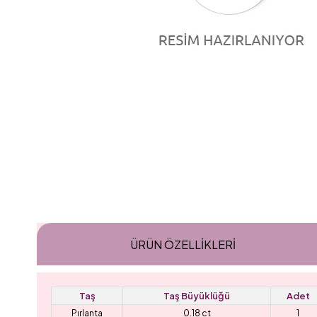
ÜRÜN ÖZELLIKLERI
Taş
Taş Büyüklüğü
Adet
Pırlanta
0.18 ct
1