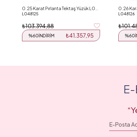
0.25 Karat Pırlanta Tektaş Yüzük L048125
L048125
L048126
₺103.394,88
₺101.4
₺41.357,95
%60
İNDIRIM
%60
E-
“Y