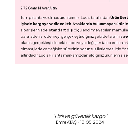
2.72 Gram 14 Ayar Altın
Tüm pırlanta ve elmas ürünlerimiz, Lucis tarafından
Ürün Sert
içinde kargoya verilecektir
.
Stoklarda bulunmayan ürünler,
siparişlerinizde,
standart dışı
ölçülendirme yapılan mamull
para iadeniz, ödemeyi gerçekleştirdiğiniz şekilde tarafınıza
e
olarak gerçekleştirilecektir. İade veya değişim talep edilen ürü
olması, iade ve değişim sürecinin sorunsuz ilerlemesi için ön
altındadır. Lucis Pırlanta markamızdan aldığınız ürünlerin size
“Hızlı ve güvenilir kargo”
Emre ATAŞ - 13.05.2024