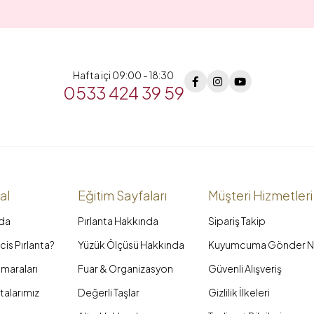
Hafta içi 09:00 - 18:30
0533 424 39 59
al
Eğitim Sayfaları
Müşteri Hizmetleri
da
Pırlanta Hakkında
Sipariş Takip
is Pırlanta?
Yüzük Ölçüsü Hakkında
Kuyumcuma Gönder N
maraları
Fuar & Organizasyon
Güvenli Alışveriş
talarımız
Değerli Taşlar
Gizlilik İlkeleri