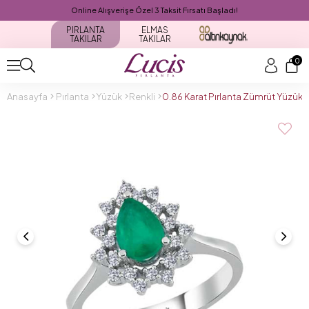
Online Alışverişe Özel 3 Taksit Fırsatı Başladı!
PIRLANTA
ELMAS
TAKILAR
TAKILAR
0
Anasayfa
Pırlanta
Yüzük
Renkli
0.86 Karat Pırlanta Zümrüt Yüzük