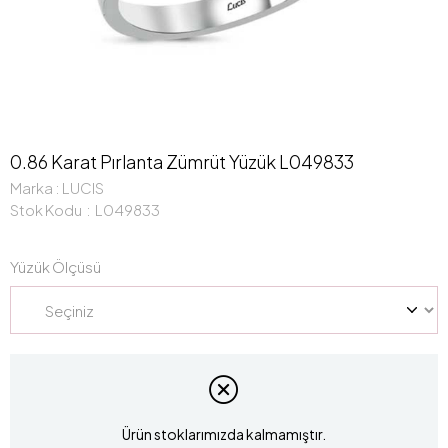
0.86 Karat Pırlanta Zümrüt Yüzük L049833
Marka
:
LUCIS
Stok Kodu
L049833
Yüzük Ölçüsü
Ürün stoklarımızda kalmamıştır.