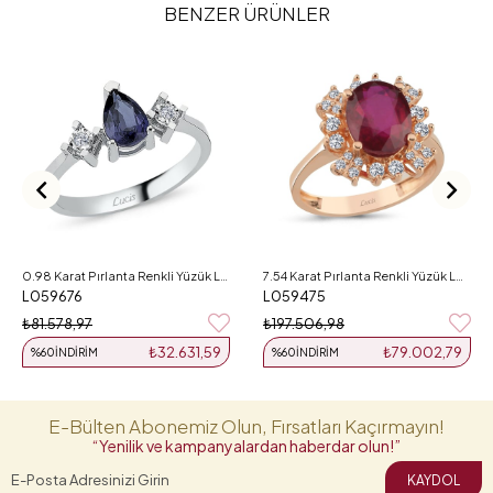
BENZER ÜRÜNLER
0.98 Karat Pırlanta Renkli Yüzük L059676
7.54 Karat Pırlanta Renkli Yüzük L059475
L059676
L059475
₺81.578,97
₺197.506,98
₺32.631,59
₺79.002,79
%60
İNDIRIM
%60
İNDIRIM
E-Bülten Abonemiz Olun, Fırsatları Kaçırmayın!
“Yenilik ve kampanyalardan haberdar olun!”
KAYDOL