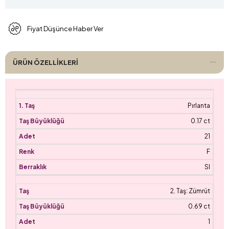
Fiyat Düşünce Haber Ver
ÜRÜN ÖZELLIKLERI
Pırlanta
0.17 ct
21
F
SI
2. Taş: Zümrüt
0.69 ct
1