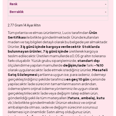
-
-
2.77 Gram 14 Ayar Altın
Tüm pırlanta ve elmas ürünlerimiz, Lucis tarafından
Ürün
Sertifikası
ile birlikte gönderilmektedir. Üründe kullanılan
maden ve taş bilgileri detaylı olarak bu belgede yer almaktadır.
Ürünler,
3 iş günü içinde kargoya verilecektir
.
Stoklarda
bulunmayan ürünler, 7 iş günü içinde
üretilerek kargoya
teslim edilecektir. Üretilen mamullerde ±0,05 gr altın toleransı
farkı oluşabilir. Yüzük grubu siparişlerinizde,
standart dışı
ölçülendirme yapılan mamullerde
değişim/iade
farkı
-%10
olarak uygulanacaktır. İade etmek istediğiniz ürünler,
Mesafeli
Satış Sözleşmesi
şartlarına uygun ise, para iadeniz, ödemeyi
gerçekleştirdiğiniz şekilde tarafınıza
en geç 10 gün
içerisinde
yapılacaktır. İade sürecinin tamamlanmasının ardından,
ödeme işlemi orijinal ödeme yönteminiz ile uygun olarak
gerçekleştirilecektir. İade veya değişim talep edilen ürün,
gönderildiği şekli ile tüm materyalleri (
fatura, ambalaj, kutu
vb.) ile birlikte gönderilmelidir. Ürünün eksiksiz ve orijinal
ambalajında olması, iade ve değişim sürecinin sorunsuz
ilerlemesi için önemlidir. Satın almış olduğunuz ürün,