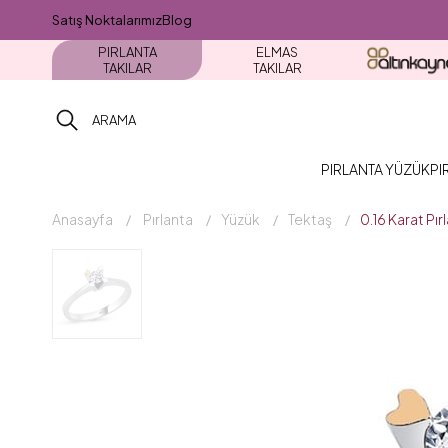
Satış Noktalarımız
Blog
PIRLANTA
ELMAS
TAKILAR
TAKILAR
PIRLANTA YÜZÜK
PI
Anasayfa
Pırlanta
Yüzük
Tektaş
0.16 Karat Pı