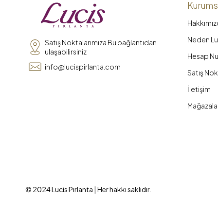
Kurums
Hakkımız
Neden Luc
Satış Noktalarımıza Bu bağlantıdan
ulaşabilirsiniz
Hesap Nu
info@lucispirlanta.com
Satış Nok
İletişim
Mağazala
© 2024 Lucis Pırlanta | Her hakkı saklıdır.