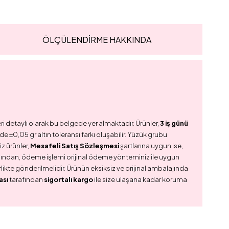
ÖLÇÜLENDİRME HAKKINDA
ri detaylı olarak bu belgede yer almaktadır. Ürünler,
3 iş günü
e ±0,05 gr altın toleransı farkı oluşabilir. Yüzük grubu
z ürünler,
Mesafeli Satış Sözleşmesi
şartlarına uygun ise,
dından, ödeme işlemi orijinal ödeme yönteminiz ile uygun
birlikte gönderilmelidir. Ürünün eksiksiz ve orijinal ambalajında
ası
tarafından
sigortalı kargo
ile size ulaşana kadar koruma