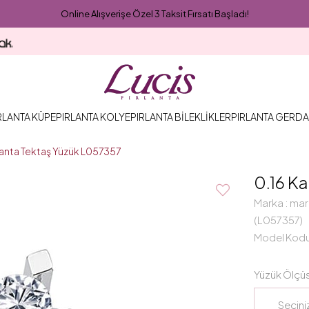
Online Alışverişe Özel 3 Taksit Fırsatı Başladı!
RLANTA KÜPE
PIRLANTA KOLYE
PIRLANTA BİLEKLİKLER
PIRLANTA GERDA
rlanta Tektaş Yüzük L057357
0.16 Ka
Marka
:
mar
(L057357)
Model Kod
Yüzük Ölçü