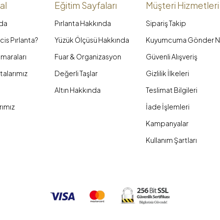
al
Eğitim Sayfaları
Müşteri Hizmetleri
da
Pırlanta Hakkında
Sipariş Takip
is Pırlanta?
Yüzük Ölçüsü Hakkında
Kuyumcuma Gönder N
maraları
Fuar & Organizasyon
Güvenli Alışveriş
talarımız
Değerli Taşlar
Gizlilik İlkeleri
Altın Hakkında
Teslimat Bilgileri
rımız
İade İşlemleri
Kampanyalar
Kullanım Şartları