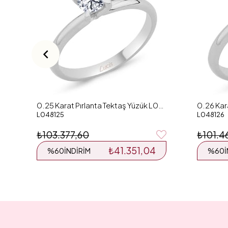
0.25 Karat Pırlanta Tektaş Yüzük L048125
L048125
L048126
₺103.377,60
₺101.4
₺41.351,04
%60
İNDIRIM
%60