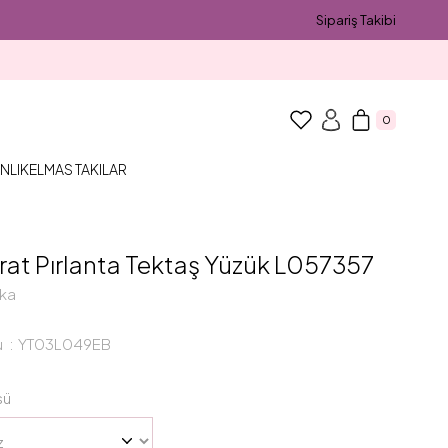
Sipariş Takibi
0
NLIK
ELMAS TAKILAR
rat Pırlanta Tektaş Yüzük L057357
ka
u
YT03L049EB
sü