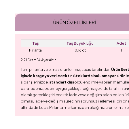
ÜRÜN ÖZELLIKLERI
Taş
Taş Büyüklüğü
Adet
Pırlanta
0.16 ct
1
2.21 Gram 14 Ayar Altın
Tüm pırlanta ve elmas ürünlerimiz, Lucis tarafından
Ürün Sert
içinde kargoya verilecektir
.
Stoklarda bulunmayan ürünler,
siparişlerinizde,
standart dışı
ölçülendirme yapılan mamull
para iadeniz, ödemeyi gerçekleştirdiğiniz şekilde tarafınıza
e
olarak gerçekleştirilecektir. İade veya değişim talep edilen ürü
olması, iade ve değişim sürecinin sorunsuz ilerlemesi için ön
altındadır. Lucis Pırlanta markamızdan aldığınız ürünlerin size