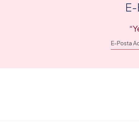
E-
“Y