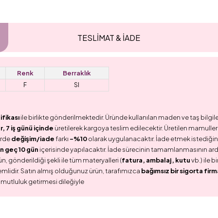
TESLİMAT & İADE
Renk
Berraklık
F
SI
ifikası
ile birlikte gönderilmektedir. Üründe kullanılan maden ve taş bilgile
 7 iş günü içinde
üretilerek kargoya teslim edilecektir. Üretilen mamullerd
erde
değişim/iade
farkı
-%10
olarak uygulanacaktır. İade etmek istediğini
n geç 10 gün
içerisinde yapılacaktır. İade sürecinin tamamlanmasının ar
n, gönderildiği şekli ile tüm materyalleri (
fatura, ambalaj, kutu
vb.) ile 
emlidir. Satın almış olduğunuz ürün, tarafımızca
bağımsız bir sigorta firm
 mutluluk getirmesi dileğiyle