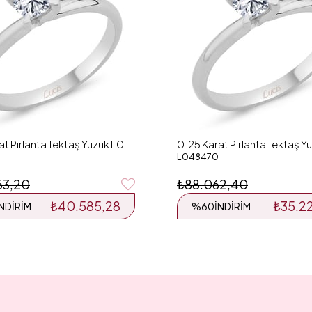
0.26 Karat Pırlanta Tektaş Yüzük L048126
L048470
63,20
₺88.062,40
₺40.585,28
₺35.2
İNDIRIM
%60
İNDIRIM