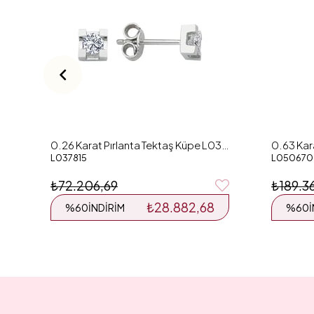
0.26 Karat Pırlanta Tektaş Küpe L037815
L037815
L050670
₺72.206,69
₺189.3
₺28.882,68
%60
İNDIRIM
%60