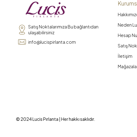
Kurums
Hakkımız
Neden Luc
Satış Noktalarımıza Bu bağlantıdan
ulaşabilirsiniz
Hesap Nu
info@lucispirlanta.com
Satış Nok
İletişim
Mağazala
© 2024 Lucis Pırlanta | Her hakkı saklıdır.