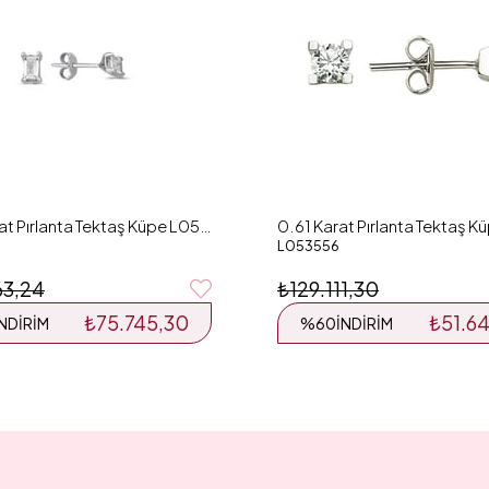
0.63 Karat Pırlanta Tektaş Küpe L050670
L053556
63,24
₺129.111,30
₺75.745,30
₺51.6
İNDIRIM
%60
İNDIRIM