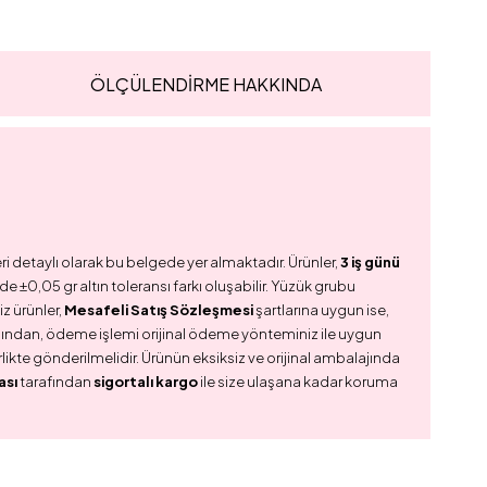
ÖLÇÜLENDİRME HAKKINDA
ri detaylı olarak bu belgede yer almaktadır. Ürünler,
3 iş günü
e ±0,05 gr altın toleransı farkı oluşabilir. Yüzük grubu
z ürünler,
Mesafeli Satış Sözleşmesi
şartlarına uygun ise,
dından, ödeme işlemi orijinal ödeme yönteminiz ile uygun
birlikte gönderilmelidir. Ürünün eksiksiz ve orijinal ambalajında
ası
tarafından
sigortalı kargo
ile size ulaşana kadar koruma