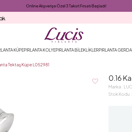
Online Alışverişe Özel 3 Taksit Fırsatı Başladı!
RLANTA KÜPE
PIRLANTA KOLYE
PIRLANTA BİLEKLİKLER
PIRLANTA GERDA
rlanta Tektaş Küpe L052981
0.16 Ka
Marka
:
LUC
Stok Kodu