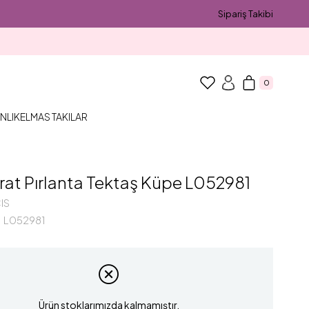
Sipariş Takibi
0
NLIK
ELMAS TAKILAR
rat Pırlanta Tektaş Küpe L052981
IS
L052981
Ürün stoklarımızda kalmamıştır.