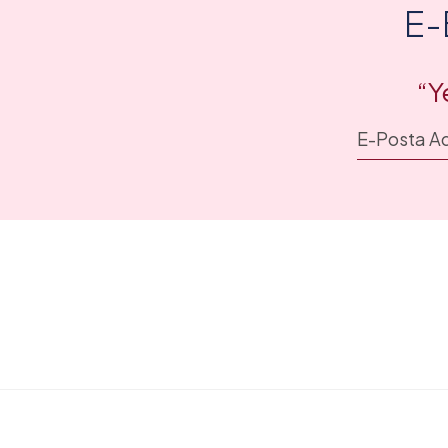
E-
“Y