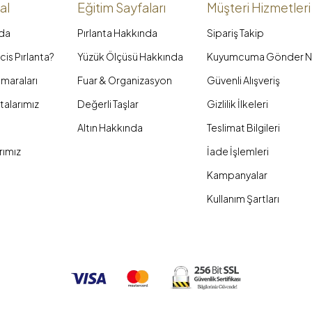
al
Eğitim Sayfaları
Müşteri Hizmetleri
da
Pırlanta Hakkında
Sipariş Takip
is Pırlanta?
Yüzük Ölçüsü Hakkında
Kuyumcuma Gönder N
maraları
Fuar & Organizasyon
Güvenli Alışveriş
talarımız
Değerli Taşlar
Gizlilik İlkeleri
Altın Hakkında
Teslimat Bilgileri
rımız
İade İşlemleri
Kampanyalar
Kullanım Şartları