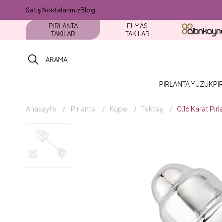
Satış Noktalarımız
Blog
PIRLANTA
ELMAS
TAKILAR
TAKILAR
PIRLANTA YÜZÜK
PI
Anasayfa
Pırlanta
Küpe
Tektaş
0.16 Karat Pı