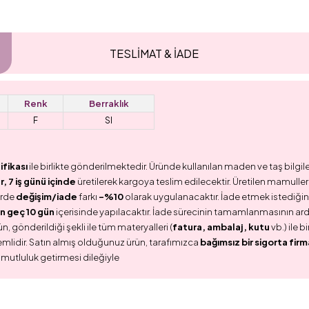
TESLİMAT & İADE
Renk
Berraklık
F
SI
ifikası
ile birlikte gönderilmektedir. Üründe kullanılan maden ve taş bilgile
 7 iş günü içinde
üretilerek kargoya teslim edilecektir. Üretilen mamullerd
erde
değişim/iade
farkı
-%10
olarak uygulanacaktır. İade etmek istediğini
n geç 10 gün
içerisinde yapılacaktır. İade sürecinin tamamlanmasının ar
n, gönderildiği şekli ile tüm materyalleri (
fatura, ambalaj, kutu
vb.) ile 
emlidir. Satın almış olduğunuz ürün, tarafımızca
bağımsız bir sigorta firm
 mutluluk getirmesi dileğiyle