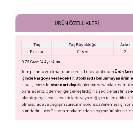
ÜRÜN ÖZELLIKLERI
Taş
Taş Büyüklüğü
Adet
Pırlanta
0.16 ct
2
0.75 Gram 14 Ayar Altın
Tüm pırlanta ve elmas ürünlerimiz, Lucis tarafından
Ürün Sert
içinde kargoya verilecektir
.
Stoklarda bulunmayan ürünler,
siparişlerinizde,
standart dışı
ölçülendirme yapılan mamull
para iadeniz, ödemeyi gerçekleştirdiğiniz şekilde tarafınıza
e
olarak gerçekleştirilecektir. İade veya değişim talep edilen ürü
olması, iade ve değişim sürecinin sorunsuz ilerlemesi için ön
altındadır. Lucis Pırlanta markamızdan aldığınız ürünlerin size