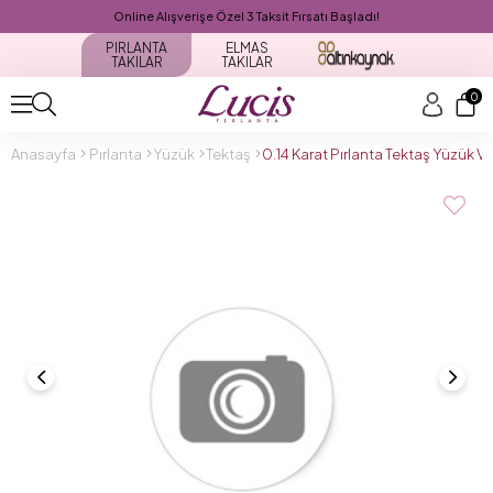
Online Alışverişe Özel 3 Taksit Fırsatı Başladı!
PIRLANTA
ELMAS
TAKILAR
TAKILAR
0
Anasayfa
Pırlanta
Yüzük
Tektaş
0.14 Karat Pırlanta Tektaş Yüzük 