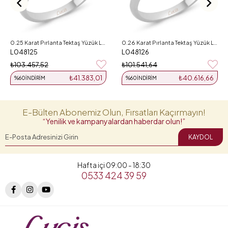
0.25 Karat Pırlanta Tektaş Yüzük L048125
0.26 Karat Pırlanta Tektaş Yüzük L048126
L048125
L048126
₺103.457,52
₺101.541,64
₺41.383,01
₺40.616,66
%60
İNDIRIM
%60
İNDIRIM
E-Bülten Abonemiz Olun, Fırsatları Kaçırmayın!
“Yenilik ve kampanyalardan haberdar olun!”
KAYDOL
Hafta içi 09:00 - 18:30
0533 424 39 59