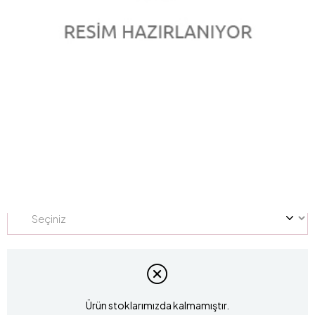
0.14 Karat Pırlanta Tektaş Yüzük V010586
Marka
:
marka
Stok Kodu
V010586
Yüzük Ölçüsü
Ürün stoklarımızda kalmamıştır.