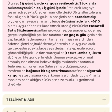
Ürünler,
3 iş günü içinde kargoya verilecektir
.
Stoklarda
bulunmayan ürünler, 7 iş günü içinde
üretilerek kargoya
teslim edilecektir. Üretilen mamullerde ±0,05 gr altın toleransı
farkı oluşabilir. Yüzük grubu siparişlerinizde,
standart dışı
ölçülendirme yapılan mamullerde
değişim/iade
farkı
-%10
olarak uygulanacaktır. İade etmek istediğiniz ürünler,
Mesafeli
Satış Sözleşmesi
şartlarına uygun ise, para iadeniz, ödemeyi
gerçekleştirdiğiniz şekilde tarafınıza
en geç 10 gün
içerisinde
yapılacaktır. İade sürecinin tamamlanmasının ardından,
ödeme işlemi orijinal ödeme yönteminiz ile uygun olarak
gerçekleştirilecektir. İade veya değişim talep edilen ürün,
gönderildiği şekli ile tüm materyalleri (
fatura, ambalaj, kutu
vb.) ile birlikte gönderilmelidir. Ürünün eksiksiz ve orijinal
ambalajında olması, iade ve değişim sürecinin sorunsuz
ilerlemesi için önemlidir. Satın almış olduğunuz ürün,
tarafımızca
bağımsız bir sigorta firması
tarafından
sigortalı
kargo
ile size ulaşana kadar koruma altındadır. Lucis Pırlanta
markamızdan aldığınız ürünlerin size mutluluk getirmesi
dileğiyle
TESLİMAT & İADE