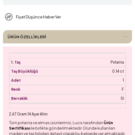
Fiyat Düşünce Haber Ver
ÜRÜN ÖZELLIKLERI
Pırlanta
0.14 ct
1
F
SI
2.67 Gram 14 Ayar Altın
Tüm pırlanta ve elmas ürünlerimiz, Lucis tarafından
Ürün
Sertifikası
ile birlikte gönderilmektedir. Üründe kullanılan
maden ve taş bilgileri detaylı olarak bu belgede yer almaktadır.