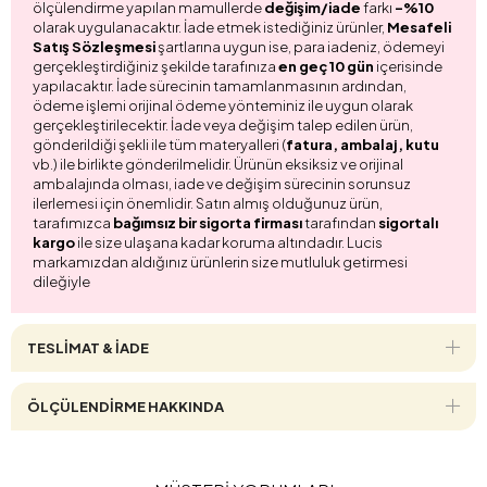
ölçülendirme yapılan mamullerde
değişim/iade
farkı
-%10
olarak uygulanacaktır. İade etmek istediğiniz ürünler,
Mesafeli
Satış Sözleşmesi
şartlarına uygun ise, para iadeniz, ödemeyi
gerçekleştirdiğiniz şekilde tarafınıza
en geç 10 gün
içerisinde
yapılacaktır. İade sürecinin tamamlanmasının ardından,
ödeme işlemi orijinal ödeme yönteminiz ile uygun olarak
gerçekleştirilecektir. İade veya değişim talep edilen ürün,
gönderildiği şekli ile tüm materyalleri (
fatura, ambalaj, kutu
vb.) ile birlikte gönderilmelidir. Ürünün eksiksiz ve orijinal
ambalajında olması, iade ve değişim sürecinin sorunsuz
ilerlemesi için önemlidir. Satın almış olduğunuz ürün,
tarafımızca
bağımsız bir sigorta firması
tarafından
sigortalı
kargo
ile size ulaşana kadar koruma altındadır. Lucis
markamızdan aldığınız ürünlerin size mutluluk getirmesi
dileğiyle
TESLİMAT & İADE
ÖLÇÜLENDİRME HAKKINDA