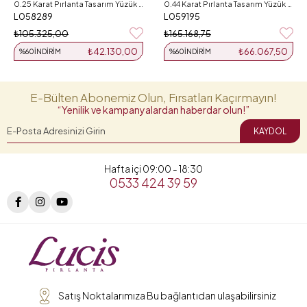
0.25 Karat Pırlanta Tasarım Yüzük L058289
0.44 Karat Pırlanta Tasarım Yüzük L059195
L058289
L059195
₺105.325,00
₺165.168,75
₺42.130,00
₺66.067,50
%60
İNDIRIM
%60
İNDIRIM
E-Bülten Abonemiz Olun, Fırsatları Kaçırmayın!
“Yenilik ve kampanyalardan haberdar olun!”
KAYDOL
Hafta içi 09:00 - 18:30
0533 424 39 59
Satış Noktalarımıza Bu bağlantıdan ulaşabilirsiniz