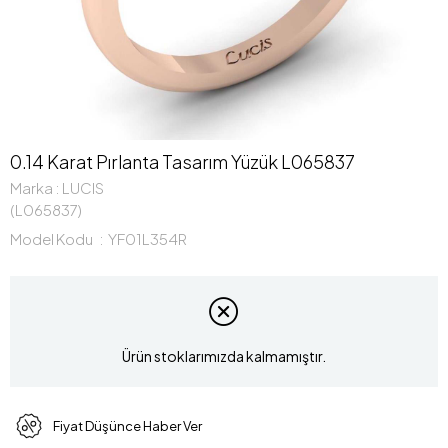
0.14 Karat Pırlanta Tasarım Yüzük L065837
Marka
:
LUCIS
(L065837)
Model Kodu
YF01L354R
Ürün stoklarımızda kalmamıştır.
Fiyat Düşünce Haber Ver