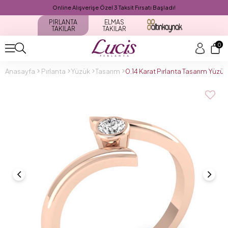
Online Alışverişe Özel 3 Taksit Fırsatı Başladı!
PIRLANTA
ELMAS
TAKILAR
TAKILAR
0
Anasayfa
Pırlanta
Yüzük
Tasarım
0.14 Karat Pırlanta Tasarım Yüz