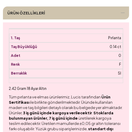
ÜRÜN ÖZELLIKLERI
Pırlanta
0.14 ct
0
F
SI
2.42 Gram 18 Ayar Altın
Tüm pırlanta ve elmas ürünlerimiz, Lucis tarafından
Ürün
Sertifikası
ile birlikte gönderilmektedir. Üründe kullanılan
maden ve taş bilgileri detaylı olarak bu belgede yer almaktadır.
Ürünler,
3 iş günü içinde kargoya verilecektir
.
Stoklarda
bulunmayan ürünler, 7 iş günü içinde
üretilerek kargoya
teslim edilecektir. Üretilen mamullerde ±0,05 gr altın toleransı
farkı oluşabilir. Yüzük grubu siparişlerinizde,
standart dışı