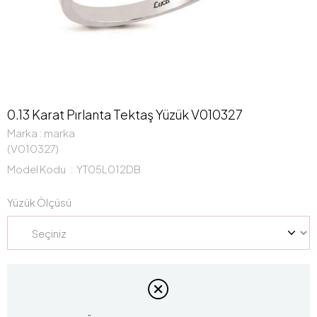
0.13 Karat Pırlanta Tektaş Yüzük V010327
Marka
:
marka
(V010327)
Model Kodu
YT05L012DB
Yüzük Ölçüsü