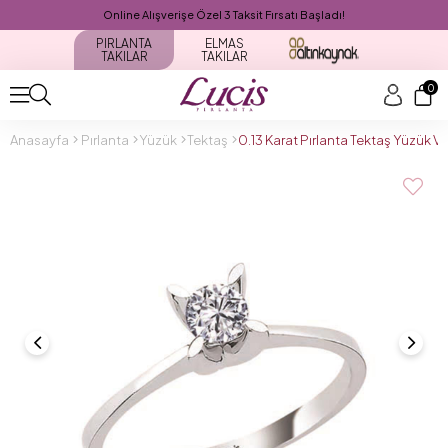
Online Alışverişe Özel 3 Taksit Fırsatı Başladı!
PIRLANTA
ELMAS
TAKILAR
TAKILAR
0
Anasayfa
Pırlanta
Yüzük
Tektaş
0.13 Karat Pırlanta Tektaş Yüzük 