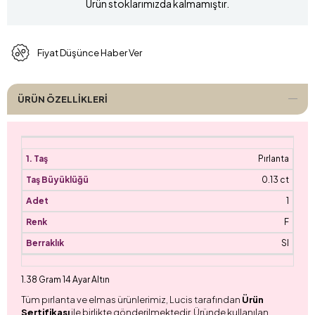
Ürün stoklarımızda kalmamıştır.
Fiyat Düşünce Haber Ver
ÜRÜN ÖZELLIKLERI
Pırlanta
0.13 ct
1
F
SI
1.38 Gram 14 Ayar Altın
Tüm pırlanta ve elmas ürünlerimiz, Lucis tarafından
Ürün
Sertifikası
ile birlikte gönderilmektedir. Üründe kullanılan