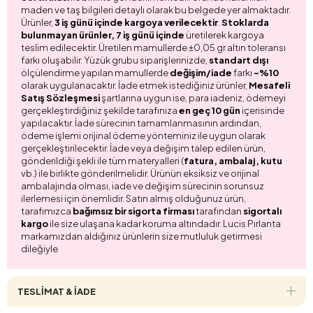
maden ve taş bilgileri detaylı olarak bu belgede yer almaktadır.
Ürünler,
3 iş günü içinde kargoya verilecektir
.
Stoklarda
bulunmayan ürünler, 7 iş günü içinde
üretilerek kargoya
teslim edilecektir. Üretilen mamullerde ±0,05 gr altın toleransı
farkı oluşabilir. Yüzük grubu siparişlerinizde,
standart dışı
ölçülendirme yapılan mamullerde
değişim/iade
farkı
-%10
olarak uygulanacaktır. İade etmek istediğiniz ürünler,
Mesafeli
Satış Sözleşmesi
şartlarına uygun ise, para iadeniz, ödemeyi
gerçekleştirdiğiniz şekilde tarafınıza
en geç 10 gün
içerisinde
yapılacaktır. İade sürecinin tamamlanmasının ardından,
ödeme işlemi orijinal ödeme yönteminiz ile uygun olarak
gerçekleştirilecektir. İade veya değişim talep edilen ürün,
gönderildiği şekli ile tüm materyalleri (
fatura, ambalaj, kutu
vb.) ile birlikte gönderilmelidir. Ürünün eksiksiz ve orijinal
ambalajında olması, iade ve değişim sürecinin sorunsuz
ilerlemesi için önemlidir. Satın almış olduğunuz ürün,
tarafımızca
bağımsız bir sigorta firması
tarafından
sigortalı
kargo
ile size ulaşana kadar koruma altındadır. Lucis Pırlanta
markamızdan aldığınız ürünlerin size mutluluk getirmesi
dileğiyle
TESLİMAT & İADE