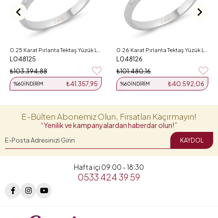
0.25 Karat Pırlanta Tektaş Yüzük L048125
0.26 Karat Pırlanta Tektaş Yüzük L048126
L048125
L048126
₺103.394,88
₺101.480,16
₺41.357,95
₺40.592,06
%60
İNDIRIM
%60
İNDIRIM
E-Bülten Abonemiz Olun, Fırsatları Kaçırmayın!
“Yenilik ve kampanyalardan haberdar olun!”
KAYDOL
Hafta içi 09:00 - 18:30
0533 424 39 59