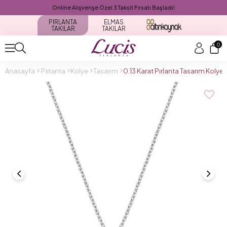
Online Alışverişe Özel 3 Taksit Fırsatı Başladı!
PIRLANTA
ELMAS
TAKILAR
TAKILAR
0
Anasayfa
Pırlanta
Kolye
Tasarım
0.13 Karat Pırlanta Tasarım Koly