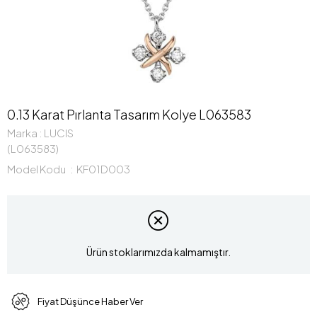
0.13 Karat Pırlanta Tasarım Kolye L063583
Marka
:
LUCIS
(L063583)
Model Kodu
KF01D003
Ürün stoklarımızda kalmamıştır.
Fiyat Düşünce Haber Ver