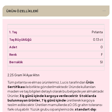
ÜRÜN ÖZELLIKLERI
Pırlanta
0.13 ct
0
F
SI
2.25 Gram 14 Ayar Altın
Tüm pırlanta ve elmas ürünlerimiz, Lucis tarafından
Ürün
Sertifikası
ile birlikte gönderilmektedir. Üründe kullanılan
maden ve taş bilgileri detaylı olarak bu belgede yer almaktadır.
Ürünler,
3 iş günü içinde kargoya verilecektir
.
Stoklarda
bulunmayan ürünler, 7 iş günü içinde
üretilerek kargoya
teslim edilecektir. Üretilen mamullerde ±0,05 gr altın toleransı
farkı oluşabilir. Yüzük grubu siparişlerinizde,
standart dışı