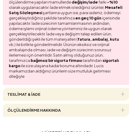
ölçülendirme yapılan mamullerde
değişim/iade
farkı
-%10
olarak uygulanacaktır. İade etmek istediğiniz ürünler,
Mesafeli
Satış Sözleşmesi
şartlarına uygun ise, para iadeniz, ödemeyi
gerçekleştirdiğiniz şekilde tarafınıza
en geç 10 gün
içerisinde
yapılacaktır. İade sürecinin tamamlanmasının ardından,
ödeme işlemi orijinal ödeme yönteminiz ile uygun olarak
gerçekleştirilecektir. İade veya değişim talep edilen ürün,
gönderildiği şekli ile tüm materyalleri (
fatura, ambalaj, kutu
vb.) ile birlikte gönderilmelidir. Ürünün eksiksiz ve orijinal
ambalajında olması, iade ve değişim sürecinin sorunsuz
ilerlemesi için önemlidir. Satın almış olduğunuz ürün,
tarafımızca
bağımsız bir sigorta firması
tarafından
sigortalı
kargo
ile size ulaşana kadar koruma altındadır. Lucis
markamızdan aldığınız ürünlerin size mutluluk getirmesi
dileğiyle
TESLİMAT & İADE
ÖLÇÜLENDİRME HAKKINDA