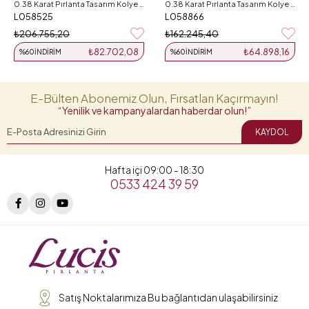
0.38 Karat Pırlanta Tasarım Kolye L058525
0.38 Karat Pırlanta Tasarım Kolye L058866
L058525
L058866
₺206.755,20
₺162.245,40
₺82.702,08
₺64.898,16
%60
İNDIRIM
%60
İNDIRIM
E-Bülten Abonemiz Olun, Fırsatları Kaçırmayın!
“Yenilik ve kampanyalardan haberdar olun!”
KAYDOL
Hafta içi 09:00 - 18:30
0533 424 39 59
Satış Noktalarımıza Bu bağlantıdan ulaşabilirsiniz