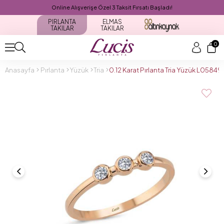
Online Alışverişe Özel 3 Taksit Fırsatı Başladı!
PIRLANTA
ELMAS
TAKILAR
TAKILAR
0
Anasayfa
Pırlanta
Yüzük
Tria
0.12 Karat Pırlanta Tria Yüzük L05849