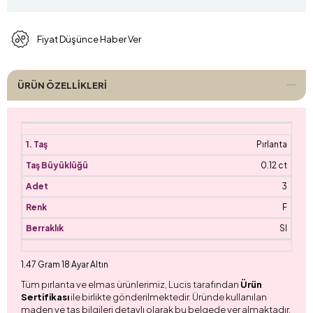
Fiyat Düşünce Haber Ver
ÜRÜN ÖZELLIKLERI
Pırlanta
0.12 ct
3
F
SI
1.47 Gram 18 Ayar Altın
Tüm pırlanta ve elmas ürünlerimiz, Lucis tarafından
Ürün
Sertifikası
ile birlikte gönderilmektedir. Üründe kullanılan
maden ve taş bilgileri detaylı olarak bu belgede yer almaktadır.