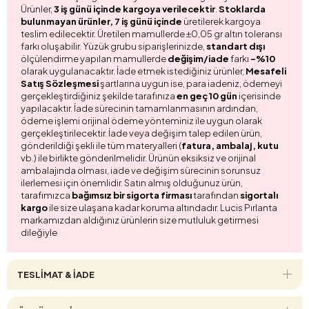
Ürünler,
3 iş günü içinde kargoya verilecektir
.
Stoklarda
bulunmayan ürünler, 7 iş günü içinde
üretilerek kargoya
teslim edilecektir. Üretilen mamullerde ±0,05 gr altın toleransı
farkı oluşabilir. Yüzük grubu siparişlerinizde,
standart dışı
ölçülendirme yapılan mamullerde
değişim/iade
farkı
-%10
olarak uygulanacaktır. İade etmek istediğiniz ürünler,
Mesafeli
Satış Sözleşmesi
şartlarına uygun ise, para iadeniz, ödemeyi
gerçekleştirdiğiniz şekilde tarafınıza
en geç 10 gün
içerisinde
yapılacaktır. İade sürecinin tamamlanmasının ardından,
ödeme işlemi orijinal ödeme yönteminiz ile uygun olarak
gerçekleştirilecektir. İade veya değişim talep edilen ürün,
gönderildiği şekli ile tüm materyalleri (
fatura, ambalaj, kutu
vb.) ile birlikte gönderilmelidir. Ürünün eksiksiz ve orijinal
ambalajında olması, iade ve değişim sürecinin sorunsuz
ilerlemesi için önemlidir. Satın almış olduğunuz ürün,
tarafımızca
bağımsız bir sigorta firması
tarafından
sigortalı
kargo
ile size ulaşana kadar koruma altındadır. Lucis Pırlanta
markamızdan aldığınız ürünlerin size mutluluk getirmesi
dileğiyle
TESLİMAT & İADE