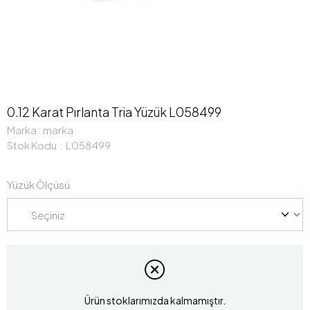
0.12 Karat Pırlanta Tria Yüzük L058499
Marka
:
marka
Stok Kodu
L058499
Yüzük Ölçüsü
Ürün stoklarımızda kalmamıştır.