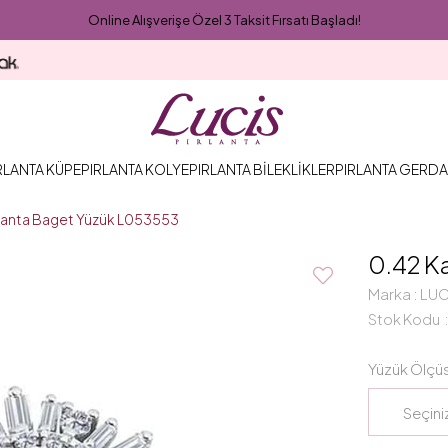
Online Alışverişe Özel 3 Taksit Fırsatı Başladı!
RLANTA KÜPE
PIRLANTA KOLYE
PIRLANTA BİLEKLİKLER
PIRLANTA GERDA
rlanta Baget Yüzük L053553
0.42 K
Marka
:
LUC
Stok Kodu
Yüzük Ölçü