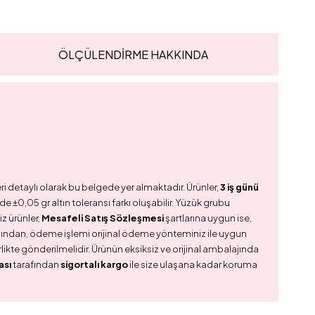
ÖLÇÜLENDİRME HAKKINDA
ri detaylı olarak bu belgede yer almaktadır. Ürünler,
3 iş günü
e ±0,05 gr altın toleransı farkı oluşabilir. Yüzük grubu
z ürünler,
Mesafeli Satış Sözleşmesi
şartlarına uygun ise,
dından, ödeme işlemi orijinal ödeme yönteminiz ile uygun
birlikte gönderilmelidir. Ürünün eksiksiz ve orijinal ambalajında
ası
tarafından
sigortalı kargo
ile size ulaşana kadar koruma