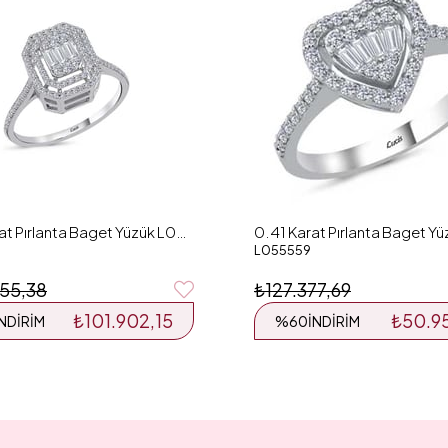
0.55 Karat Pırlanta Baget Yüzük L051634
L055559
55,38
₺127.377,69
₺101.902,15
₺50.9
İNDIRIM
%60
İNDIRIM