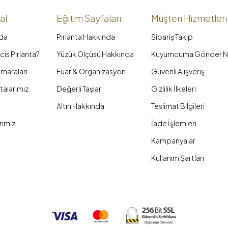
al
Eğitim Sayfaları
Müşteri Hizmetleri
da
Pırlanta Hakkında
Sipariş Takip
is Pırlanta?
Yüzük Ölçüsü Hakkında
Kuyumcuma Gönder N
maraları
Fuar & Organizasyon
Güvenli Alışveriş
talarımız
Değerli Taşlar
Gizlilik İlkeleri
Altın Hakkında
Teslimat Bilgileri
rımız
İade İşlemleri
Kampanyalar
Kullanım Şartları