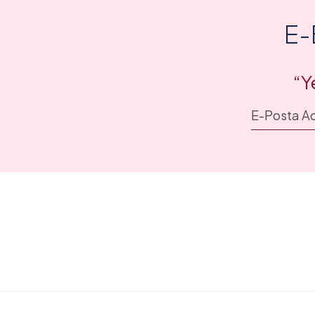
E-
“Y