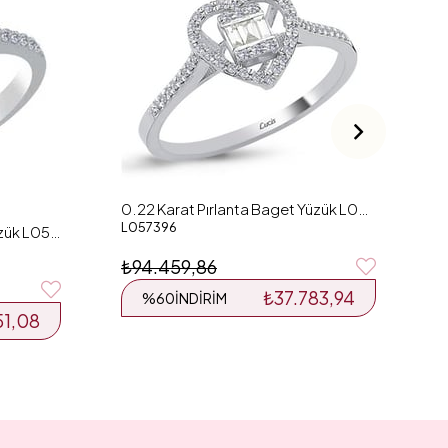
L
₺
0.22 Karat Pırlanta Baget Yüzük L057396
L057396
0.41 Karat Pırlanta Baget Yüzük L055559
₺94.459,86
₺37.783,94
%60
İNDIRIM
51,08