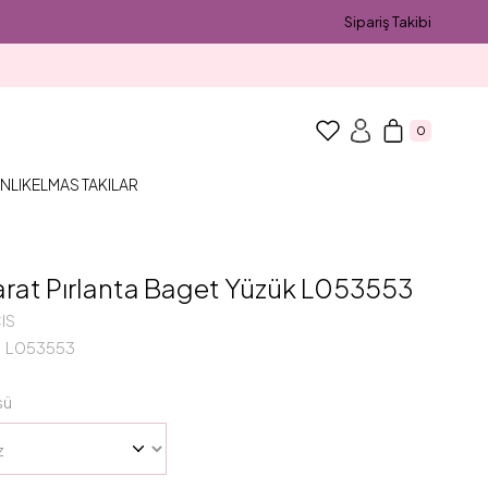
Sipariş Takibi
0
NLIK
ELMAS TAKILAR
arat Pırlanta Baget Yüzük L053553
IS
L053553
sü