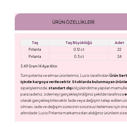
ÜRÜN ÖZELLIKLERI
Taş
Taş Büyüklüğü
Adet
Pırlanta
0.12 ct
22
Pırlanta
0.3 ct
24
3.49 Gram 14 Ayar Altın
Tüm pırlanta ve elmas ürünlerimiz, Lucis tarafından
Ürün Sert
içinde kargoya verilecektir
.
Stoklarda bulunmayan ürünler,
siparişlerinizde,
standart dışı
ölçülendirme yapılan mamull
para iadeniz, ödemeyi gerçekleştirdiğiniz şekilde tarafınıza
e
olarak gerçekleştirilecektir. İade veya değişim talep edilen ürü
olması, iade ve değişim sürecinin sorunsuz ilerlemesi için ön
altındadır. Lucis Pırlanta markamızdan aldığınız ürünlerin size