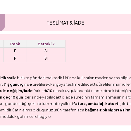
TESLİMAT & İADE
Renk
Berraklık
F
SI
F
SI
ifikası
ile birlikte gönderilmektedir. Üründe kullanılan maden ve taş bilgile
 7 iş günü içinde
üretilerek kargoya teslim edilecektir. Üretilen mamullerd
erde
değişim/iade
farkı
-%10
olarak uygulanacaktır. İade etmek istediğini
n geç 10 gün
içerisinde yapılacaktır. İade sürecinin tamamlanmasının ar
n, gönderildiği şekli ile tüm materyalleri (
fatura, ambalaj, kutu
vb.) ile 
emlidir. Satın almış olduğunuz ürün, tarafımızca
bağımsız bir sigorta firm
 mutluluk getirmesi dileğiyle