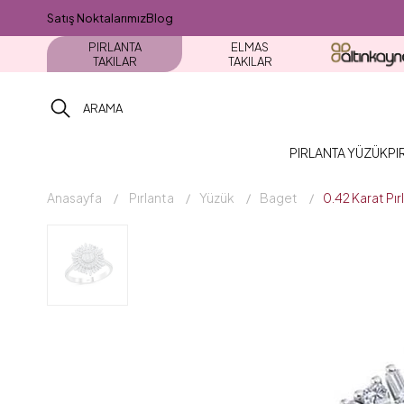
Satış Noktalarımız
Blog
PIRLANTA
ELMAS
TAKILAR
TAKILAR
PIRLANTA YÜZÜK
PI
Anasayfa
Pırlanta
Yüzük
Baget
0.42 Karat Pı