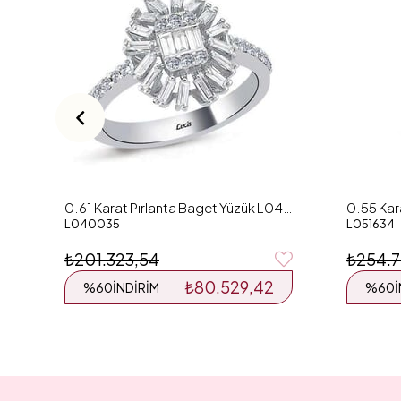
0.61 Karat Pırlanta Baget Yüzük L040035
L040035
L051634
₺201.323,54
₺254.7
₺80.529,42
%60
İNDIRIM
%60