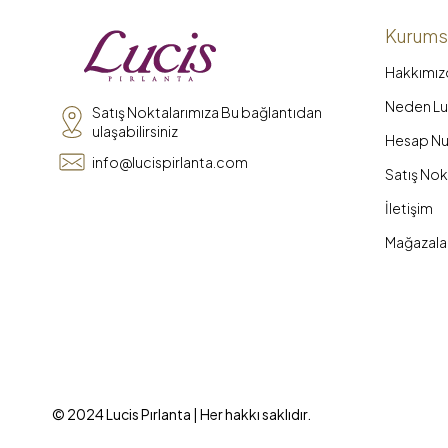
Kurums
Hakkımız
Neden Luc
Satış Noktalarımıza Bu bağlantıdan
ulaşabilirsiniz
Hesap Nu
info@lucispirlanta.com
Satış Nok
İletişim
Mağazala
© 2024 Lucis Pırlanta | Her hakkı saklıdır.