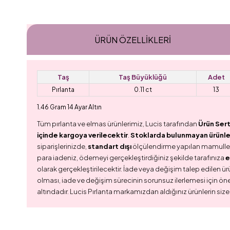
ÜRÜN ÖZELLIKLERI
Taş
Taş Büyüklüğü
Adet
Pırlanta
0.11 ct
13
1.46 Gram 14 Ayar Altın
Tüm pırlanta ve elmas ürünlerimiz, Lucis tarafından
Ürün Sert
içinde kargoya verilecektir
.
Stoklarda bulunmayan ürünler,
siparişlerinizde,
standart dışı
ölçülendirme yapılan mamull
para iadeniz, ödemeyi gerçekleştirdiğiniz şekilde tarafınıza
e
olarak gerçekleştirilecektir. İade veya değişim talep edilen ürü
olması, iade ve değişim sürecinin sorunsuz ilerlemesi için ön
altındadır. Lucis Pırlanta markamızdan aldığınız ürünlerin size