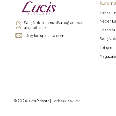
Kurums
Hakkımız
Neden Luc
Satış Noktalarımıza Bu bağlantıdan
ulaşabilirsiniz
Hesap Nu
info@lucispirlanta.com
Satış Nok
İletişim
Mağazala
© 2024 Lucis Pırlanta | Her hakkı saklıdır.