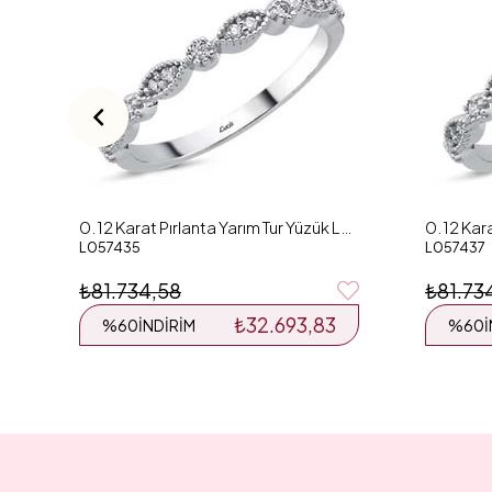
0.12 Karat Pırlanta Yarım Tur Yüzük L057435
L057435
L057437
₺81.734,58
₺81.73
₺32.693,83
%60
İNDIRIM
%60