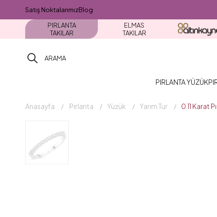
Satış Noktalarımız
Blog
PIRLANTA
ELMAS
TAKILAR
TAKILAR
PIRLANTA YÜZÜK
PI
Anasayfa
Pırlanta
Yüzük
Yarım Tur
0.11 Karat 