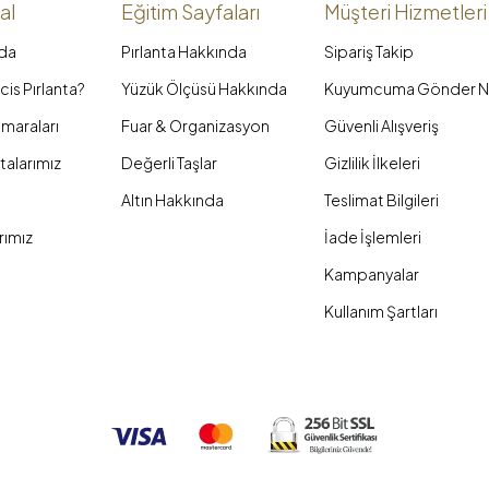
al
Eğitim Sayfaları
Müşteri Hizmetleri
da
Pırlanta Hakkında
Sipariş Takip
is Pırlanta?
Yüzük Ölçüsü Hakkında
Kuyumcuma Gönder N
maraları
Fuar & Organizasyon
Güvenli Alışveriş
talarımız
Değerli Taşlar
Gizlilik İlkeleri
Altın Hakkında
Teslimat Bilgileri
rımız
İade İşlemleri
Kampanyalar
Kullanım Şartları