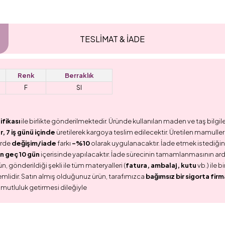
TESLİMAT & İADE
Renk
Berraklık
F
SI
ifikası
ile birlikte gönderilmektedir. Üründe kullanılan maden ve taş bilgile
 7 iş günü içinde
üretilerek kargoya teslim edilecektir. Üretilen mamullerd
erde
değişim/iade
farkı
-%10
olarak uygulanacaktır. İade etmek istediğini
n geç 10 gün
içerisinde yapılacaktır. İade sürecinin tamamlanmasının ar
n, gönderildiği şekli ile tüm materyalleri (
fatura, ambalaj, kutu
vb.) ile 
emlidir. Satın almış olduğunuz ürün, tarafımızca
bağımsız bir sigorta firm
 mutluluk getirmesi dileğiyle