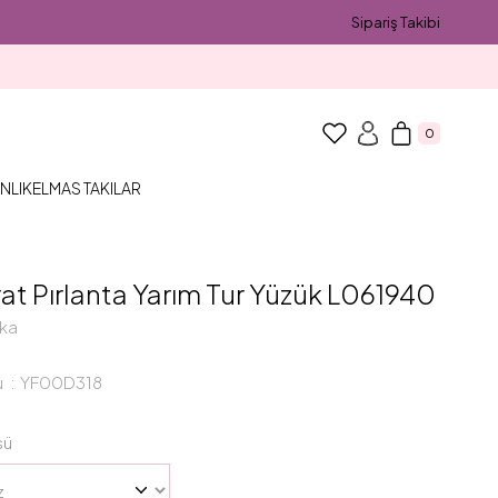
Sipariş Takibi
0
NLIK
ELMAS TAKILAR
rat Pırlanta Yarım Tur Yüzük L061940
ka
u
YF00D318
sü