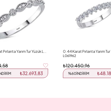
0.12 Karat Pırlanta Yarım Tur Yüzük L057437
L061962
4,58
₺120.450,96
₺32.693,83
₺48.1
İNDIRIM
%60
İNDIRIM