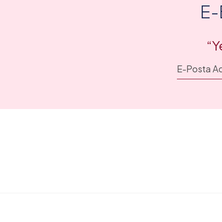
E-
“Y