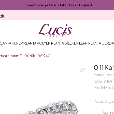
Online Alışverişe Özel 3 Taksit Fırsatı Başladı!
RLANTA KÜPE
PIRLANTA KOLYE
PIRLANTA BİLEKLİKLER
PIRLANTA GERDA
Pırlanta Yarım Tur Yüzük L061940
0.11 Ka
Marka
:
mar
(L061940)
Model Kod
Yüzük Ölçü