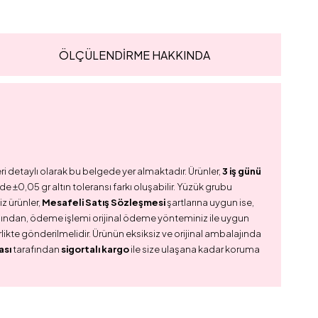
ÖLÇÜLENDİRME HAKKINDA
ri detaylı olarak bu belgede yer almaktadır. Ürünler,
3 iş günü
e ±0,05 gr altın toleransı farkı oluşabilir. Yüzük grubu
z ürünler,
Mesafeli Satış Sözleşmesi
şartlarına uygun ise,
dından, ödeme işlemi orijinal ödeme yönteminiz ile uygun
birlikte gönderilmelidir. Ürünün eksiksiz ve orijinal ambalajında
ası
tarafından
sigortalı kargo
ile size ulaşana kadar koruma