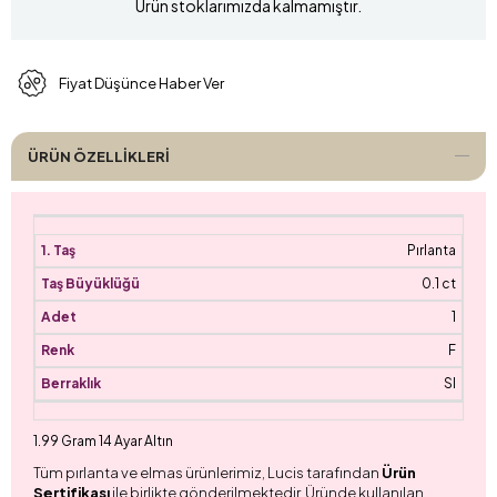
Ürün stoklarımızda kalmamıştır.
Fiyat Düşünce Haber Ver
ÜRÜN ÖZELLIKLERI
Pırlanta
0.1 ct
1
F
SI
1.99 Gram 14 Ayar Altın
Tüm pırlanta ve elmas ürünlerimiz, Lucis tarafından
Ürün
Sertifikası
ile birlikte gönderilmektedir. Üründe kullanılan