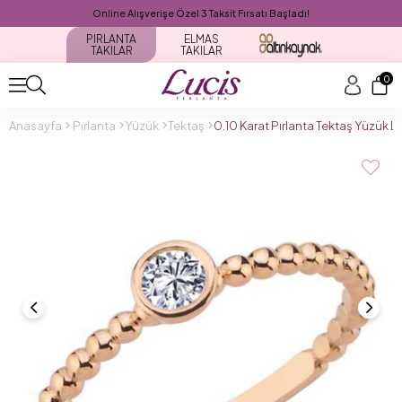
Online Alışverişe Özel 3 Taksit Fırsatı Başladı!
PIRLANTA
ELMAS
TAKILAR
TAKILAR
0
Anasayfa
Pırlanta
Yüzük
Tektaş
0.10 Karat Pırlanta Tektaş Yüzük 