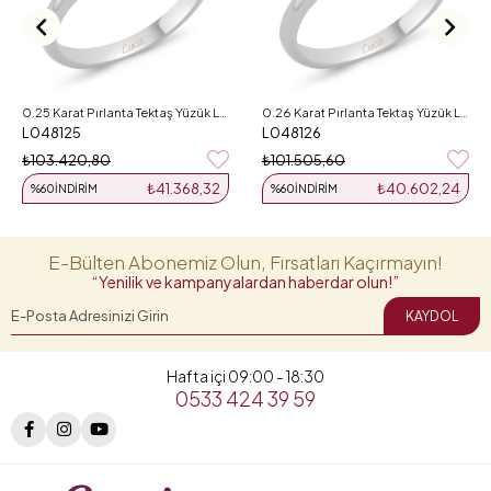
0.25 Karat Pırlanta Tektaş Yüzük L048125
0.26 Karat Pırlanta Tektaş Yüzük L048126
L048125
L048126
₺103.420,80
₺101.505,60
₺41.368,32
₺40.602,24
%60
İNDIRIM
%60
İNDIRIM
E-Bülten Abonemiz Olun, Fırsatları Kaçırmayın!
“Yenilik ve kampanyalardan haberdar olun!”
KAYDOL
Hafta içi 09:00 - 18:30
0533 424 39 59