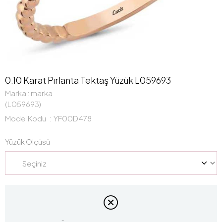
0.10 Karat Pırlanta Tektaş Yüzük L059693
Marka
:
marka
(L059693)
Model Kodu
YF00D478
Yüzük Ölçüsü