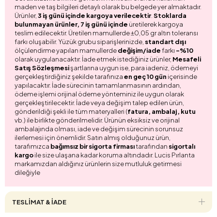
maden ve taş bilgileri detaylı olarak bu belgede yer almaktadır.
Ürünler,
3 iş günü içinde kargoya verilecektir
.
Stoklarda
bulunmayan ürünler, 7 iş günü içinde
üretilerek kargoya
teslim edilecektir. Üretilen mamullerde ±0,05 gr altın toleransı
farkı oluşabilir. Yüzük grubu siparişlerinizde,
standart dışı
ölçülendirme yapılan mamullerde
değişim/iade
farkı
-%10
olarak uygulanacaktır. İade etmek istediğiniz ürünler,
Mesafeli
Satış Sözleşmesi
şartlarına uygun ise, para iadeniz, ödemeyi
gerçekleştirdiğiniz şekilde tarafınıza
en geç 10 gün
içerisinde
yapılacaktır. İade sürecinin tamamlanmasının ardından,
ödeme işlemi orijinal ödeme yönteminiz ile uygun olarak
gerçekleştirilecektir. İade veya değişim talep edilen ürün,
gönderildiği şekli ile tüm materyalleri (
fatura, ambalaj, kutu
vb.) ile birlikte gönderilmelidir. Ürünün eksiksiz ve orijinal
ambalajında olması, iade ve değişim sürecinin sorunsuz
ilerlemesi için önemlidir. Satın almış olduğunuz ürün,
tarafımızca
bağımsız bir sigorta firması
tarafından
sigortalı
kargo
ile size ulaşana kadar koruma altındadır. Lucis Pırlanta
markamızdan aldığınız ürünlerin size mutluluk getirmesi
dileğiyle
TESLİMAT & İADE