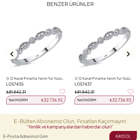
BENZER ÜRÜNLER
0.12 Karat Pırlanta Yarım Tur Yüzük L057435
0.12 Karat Pırlanta Yarım Tur Yüzük L057437
L057435
L057437
₺81.842,31
₺81.842,31
₺32.736,92
₺32.736,92
%60
İNDIRIM
%60
İNDIRIM
E-Bülten Abonemiz Olun, Fırsatları Kaçırmayın!
“Yenilik ve kampanyalardan haberdar olun!”
KAYDOL