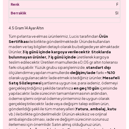
F
SI
4.5 Gram 14 Ayar Altın
Tüm pırlanta ve elmas ürünlerimiz, Lucis tarafından
Ürün
Sertifikası
ile birlikte gönderilmektedir. Üründe kullanılan
maden ve taş bilgileri detaylı olarak bu belgede yer almaktadır.
Ürünler,
3 iş günü içinde kargoya verilecektir
.
Stoklarda
bulunmayan ürünler, 7 iş günü içinde
üretilerek kargoya
teslim edilecektir. Üretilen mamullerde ±0,05 gr altın toleransı
farkı oluşabilir. Yüzük grubu siparişlerinizde,
standart dışı
ölçülendirme yapılan mamullerde
değişim/iade
farkı
-%10
olarak uygulanacaktır. İade etmek istediğiniz ürünler,
Mesafeli
Satış Sözleşmesi
şartlarına uygun ise, para iadeniz, ödemeyi
gerçekleştirdiğiniz şekilde tarafınıza
en geç 10 gün
içerisinde
yapılacaktır. İade sürecinin tamamlanmasının ardından,
ödeme işlemi orijinal ödeme yönteminiz ile uygun olarak
gerçekleştirilecektir. İade veya değişim talep edilen ürün,
gönderildiği şekli ile tüm materyalleri (
fatura, ambalaj, kutu
vb.) ile birlikte gönderilmelidir. Ürünün eksiksiz ve orijinal
ambalajında olması, iade ve değişim sürecinin sorunsuz
ilerlemesi için önemlidir. Satın almış olduğunuz ürün,