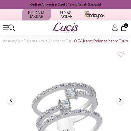
Online Alışverişe Özel 3 Taksit Fırsatı Başladı!
PIRLANTA
ELMAS
TAKILAR
TAKILAR
0
Anasayfa
Pırlanta
Yüzük
Yarım Tur
0.36 Karat Pırlanta Yarım Tur Y