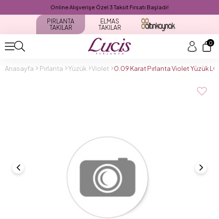
Online Alışverişe Özel 3 Taksit Fırsatı Başladı!
PIRLANTA
ELMAS
TAKILAR
TAKILAR
0
Anasayfa
Pırlanta
Yüzük
Violet
0.09 Karat Pırlanta Violet Yüzük 