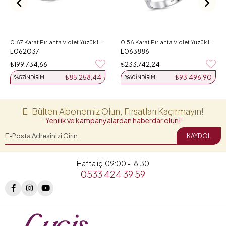
0.67 Karat Pırlanta Violet Yüzük L062037
0.56 Karat Pırlanta Violet Yüzük L063886
L062037
L063886
₺199.734,66
₺233.742,24
₺85.258,44
₺93.496,90
%57
İNDIRIM
%60
İNDIRIM
E-Bülten Abonemiz Olun, Fırsatları Kaçırmayın!
“Yenilik ve kampanyalardan haberdar olun!”
KAYDOL
Hafta içi 09:00 - 18:30
0533 424 39 59