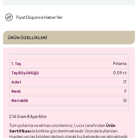
Fiyat Düşünce Haber Ver
ÜRÜN ÖZELLIKLERI
Pırlanta
0.09 ct
17
F
SI
2.14 Gram 8 Ayar Altın
Tüm pırlanta ve elmas ürünlerimiz, Lucis tarafından
Ürün
Sertifikası
ile birlikte gönderilmektedir. Üründe kullanılan
maden ve taş bilgileri detaylı olarak bu belgede yer almaktadır.