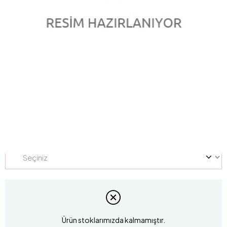
0.09 Karat Pırlanta Violet Yüzük L045222
Marka
:
LUCIS
Stok Kodu
L045222
Yüzük Ölçüsü
Ürün stoklarımızda kalmamıştır.