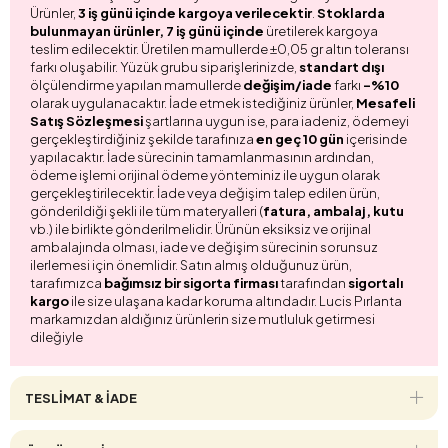
Ürünler,
3 iş günü içinde kargoya verilecektir
.
Stoklarda
bulunmayan ürünler, 7 iş günü içinde
üretilerek kargoya
teslim edilecektir. Üretilen mamullerde ±0,05 gr altın toleransı
farkı oluşabilir. Yüzük grubu siparişlerinizde,
standart dışı
ölçülendirme yapılan mamullerde
değişim/iade
farkı
-%10
olarak uygulanacaktır. İade etmek istediğiniz ürünler,
Mesafeli
Satış Sözleşmesi
şartlarına uygun ise, para iadeniz, ödemeyi
gerçekleştirdiğiniz şekilde tarafınıza
en geç 10 gün
içerisinde
yapılacaktır. İade sürecinin tamamlanmasının ardından,
ödeme işlemi orijinal ödeme yönteminiz ile uygun olarak
gerçekleştirilecektir. İade veya değişim talep edilen ürün,
gönderildiği şekli ile tüm materyalleri (
fatura, ambalaj, kutu
vb.) ile birlikte gönderilmelidir. Ürünün eksiksiz ve orijinal
ambalajında olması, iade ve değişim sürecinin sorunsuz
ilerlemesi için önemlidir. Satın almış olduğunuz ürün,
tarafımızca
bağımsız bir sigorta firması
tarafından
sigortalı
kargo
ile size ulaşana kadar koruma altındadır. Lucis Pırlanta
markamızdan aldığınız ürünlerin size mutluluk getirmesi
dileğiyle
TESLİMAT & İADE