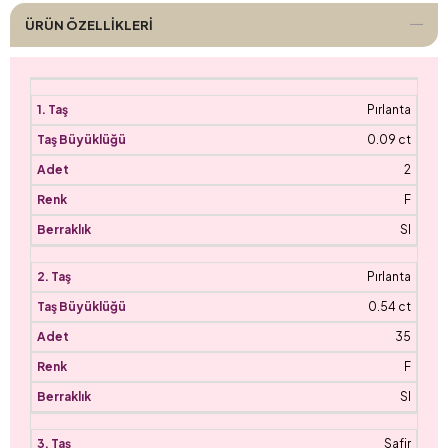
ÜRÜN ÖZELLIKLERI
Pırlanta
0.09 ct
2
F
SI
Pırlanta
0.54 ct
35
F
SI
Safir