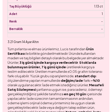
1.13 ct
1
-
-
3.21 Gram 14 Ayar Altın
Tüm pırlanta ve elmas ürünlerimiz, Lucis tarafından
Ürün
Sertifikası
ile birlikte gönderilmektedir. Üründe kullanılan
maden ve taş bilgileri detaylı olarak bu belgede yer almaktadır.
Ürünler,
3 iş günü içinde kargoya verilecektir
.
Stoklarda
bulunmayan ürünler, 7 iş günü içinde
üretilerek kargoya
teslim edilecektir. Üretilen mamullerde ±0,05 gr altın toleransı
farkı oluşabilir. Yüzük grubu siparişlerinizde,
standart dışı
ölçülendirme yapılan mamullerde
değişim/iade
farkı
-%10
olarak uygulanacaktır. İade etmek istediğiniz ürünler,
Mesafeli
Satış Sözleşmesi
şartlarına uygun ise, para iadeniz, ödemeyi
gerçekleştirdiğiniz şekilde tarafınıza
en geç 10 gün
içerisinde
yapılacaktır. İade sürecinin tamamlanmasının ardından,
ödeme işlemi orijinal ödeme yönteminiz ile uygun olarak
gerçekleştirilecektir. İade veya değişim talep edilen ürün,
gönderildiği şekli ile tüm materyalleri (
fatura, ambalaj, kutu