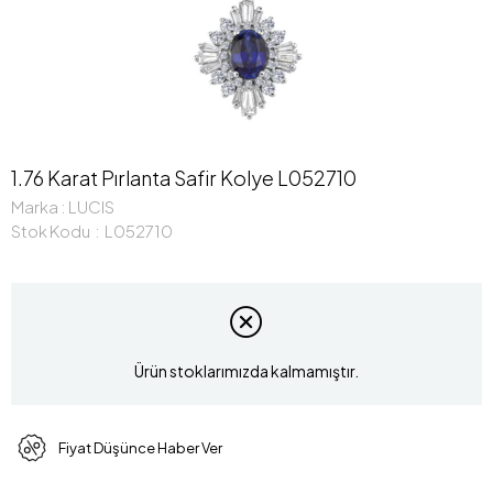
1.76 Karat Pırlanta Safir Kolye L052710
Marka
:
LUCIS
Stok Kodu
L052710
Ürün stoklarımızda kalmamıştır.
Fiyat Düşünce Haber Ver