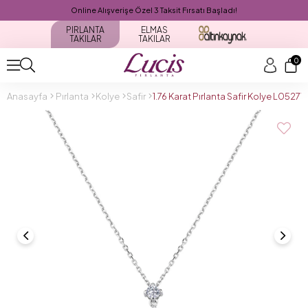
Online Alışverişe Özel 3 Taksit Fırsatı Başladı!
PIRLANTA
ELMAS
TAKILAR
TAKILAR
0
Anasayfa
Pırlanta
Kolye
Safir
1.76 Karat Pırlanta Safir Kolye L05271