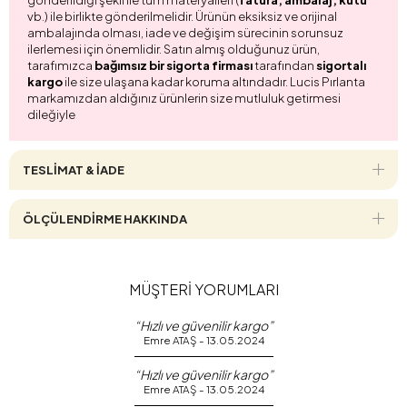
vb.) ile birlikte gönderilmelidir. Ürünün eksiksiz ve orijinal
ambalajında olması, iade ve değişim sürecinin sorunsuz
ilerlemesi için önemlidir. Satın almış olduğunuz ürün,
tarafımızca
bağımsız bir sigorta firması
tarafından
sigortalı
kargo
ile size ulaşana kadar koruma altındadır. Lucis Pırlanta
markamızdan aldığınız ürünlerin size mutluluk getirmesi
dileğiyle
TESLİMAT & İADE
ÖLÇÜLENDİRME HAKKINDA
MÜŞTERİ YORUMLARI
“Hızlı ve güvenilir kargo”
Emre ATAŞ - 13.05.2024
“Hızlı ve güvenilir kargo”
Emre ATAŞ - 13.05.2024