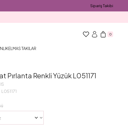
Sipariş Takibi
0
NLIK
ELMAS TAKILAR
rat Pırlanta Renkli Yüzük L051171
IS
L051171
sü