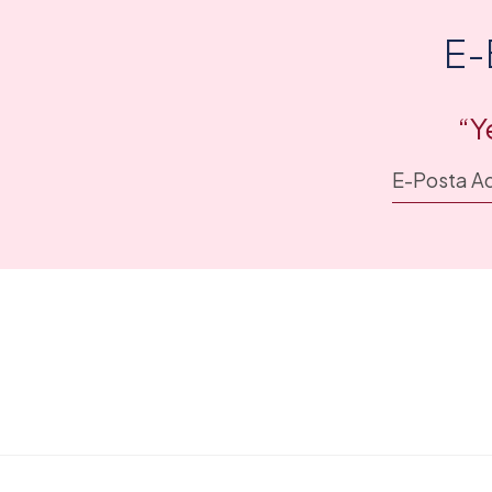
E-
“Y