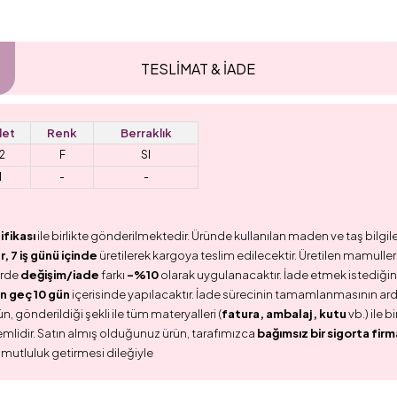
TESLİMAT & İADE
et
Renk
Berraklık
2
F
SI
1
-
-
ifikası
ile birlikte gönderilmektedir. Üründe kullanılan maden ve taş bilgile
 7 iş günü içinde
üretilerek kargoya teslim edilecektir. Üretilen mamullerd
erde
değişim/iade
farkı
-%10
olarak uygulanacaktır. İade etmek istediğini
n geç 10 gün
içerisinde yapılacaktır. İade sürecinin tamamlanmasının ar
n, gönderildiği şekli ile tüm materyalleri (
fatura, ambalaj, kutu
vb.) ile 
emlidir. Satın almış olduğunuz ürün, tarafımızca
bağımsız bir sigorta firm
 mutluluk getirmesi dileğiyle