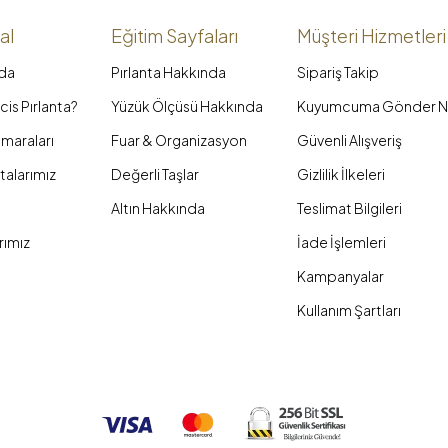
al
Eğitim Sayfaları
Müşteri Hizmetleri
da
Pırlanta Hakkında
Sipariş Takip
is Pırlanta?
Yüzük Ölçüsü Hakkında
Kuyumcuma Gönder N
maraları
Fuar & Organizasyon
Güvenli Alışveriş
talarımız
Değerli Taşlar
Gizlilik İlkeleri
Altın Hakkında
Teslimat Bilgileri
rımız
İade İşlemleri
Kampanyalar
Kullanım Şartları