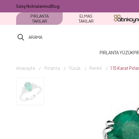
Satış Noktalarımız
Blog
PIRLANTA
ELMAS
TAKILAR
TAKILAR
PIRLANTA YÜZÜK
PI
Anasayfa
Pırlanta
Yüzük
Renkli
1.15 Karat Pırl