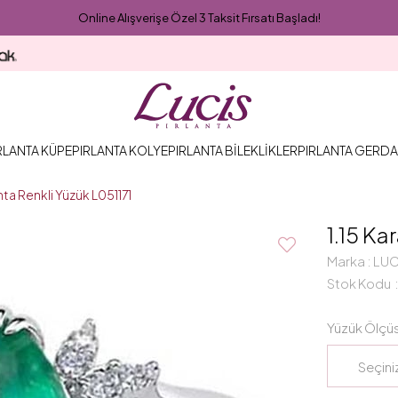
Online Alışverişe Özel 3 Taksit Fırsatı Başladı!
RLANTA KÜPE
PIRLANTA KOLYE
PIRLANTA BİLEKLİKLER
PIRLANTA GERDA
anta Renkli Yüzük L051171
1.15 Ka
Marka
:
LUC
Stok Kodu
Yüzük Ölçü