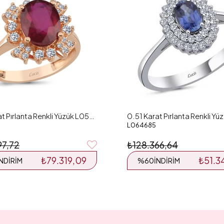
7.54 Karat Pırlanta Renkli Yüzük L059475
L064685
97,72
₺128.366,64
₺79.319,09
₺51.3
İNDIRIM
%60
İNDIRIM