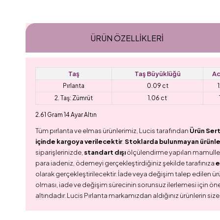
ÜRÜN ÖZELLIKLERI
Taş
Taş Büyüklüğü
Ad
Pırlanta
0.09 ct
1
2. Taş: Zümrüt
1.06 ct
2.61 Gram 14 Ayar Altın
Tüm pırlanta ve elmas ürünlerimiz, Lucis tarafından
Ürün Sert
içinde kargoya verilecektir
.
Stoklarda bulunmayan ürünler,
siparişlerinizde,
standart dışı
ölçülendirme yapılan mamull
para iadeniz, ödemeyi gerçekleştirdiğiniz şekilde tarafınıza
e
olarak gerçekleştirilecektir. İade veya değişim talep edilen ürü
olması, iade ve değişim sürecinin sorunsuz ilerlemesi için ön
altındadır. Lucis Pırlanta markamızdan aldığınız ürünlerin size