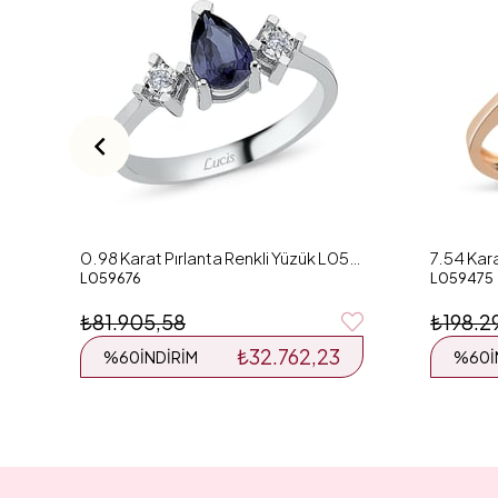
0.98 Karat Pırlanta Renkli Yüzük L059676
L059676
L059475
₺81.905,58
₺198.2
₺32.762,23
%60
İNDIRIM
%60