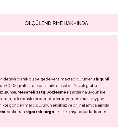
ÖLÇÜLENDİRME HAKKINDA
ri detaylı olarak bu belgede yer almaktadır. Ürünler,
3 iş günü
e ±0,05 gr altın toleransı farkı oluşabilir. Yüzük grubu
z ürünler,
Mesafeli Satış Sözleşmesi
şartlarına uygun ise,
dından, ödeme işlemi orijinal ödeme yönteminiz ile uygun
birlikte gönderilmelidir. Ürünün eksiksiz ve orijinal ambalajında
ası
tarafından
sigortalı kargo
ile size ulaşana kadar koruma