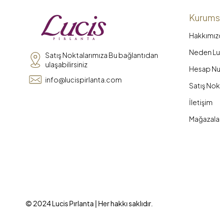
Kurums
Hakkımız
Neden Luc
Satış Noktalarımıza Bu bağlantıdan
ulaşabilirsiniz
Hesap Nu
info@lucispirlanta.com
Satış Nok
İletişim
Mağazala
© 2024 Lucis Pırlanta | Her hakkı saklıdır.