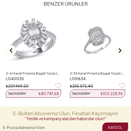
BENZER ÜRÜNLER
0.61 Karat Pırlanta Baget Yüzük L040035
0.55 Karat Pırlanta Baget Yüzük L051634
L040035
L051634
₺201.969,20
₺255.572,40
₺80.787,68
₺102.228,96
%60
İNDIRIM
%60
İNDIRIM
E-Bülten Abonemiz Olun, Fırsatları Kaçırmayın!
“Yenilik ve kampanyalardan haberdar olun!”
KAYDOL