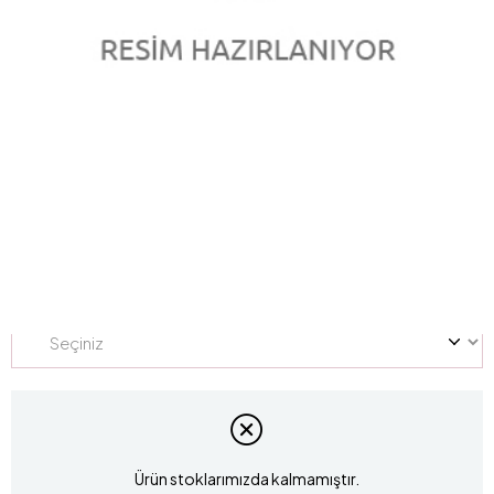
0.22 Karat Pırlanta Baget Yüzük L052880
Marka
:
LUCIS
Stok Kodu
L052880
Yüzük Ölçüsü
Ürün stoklarımızda kalmamıştır.