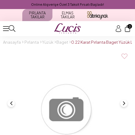
Online Alışverişe Özel 3 Taksit Fırsatı Başladı!
PIRLANTA
ELMAS
TAKILAR
TAKILAR
0
Anasayfa
Pırlanta
Yüzük
Baget
0.22 Karat Pırlanta Baget Yüzük 