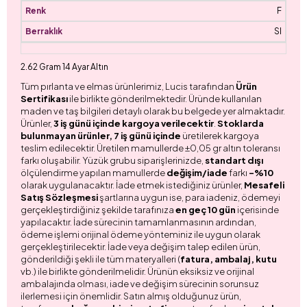
F
SI
2.62 Gram 14 Ayar Altın
Tüm pırlanta ve elmas ürünlerimiz, Lucis tarafından
Ürün
Sertifikası
ile birlikte gönderilmektedir. Üründe kullanılan
maden ve taş bilgileri detaylı olarak bu belgede yer almaktadır.
Ürünler,
3 iş günü içinde kargoya verilecektir
.
Stoklarda
bulunmayan ürünler, 7 iş günü içinde
üretilerek kargoya
teslim edilecektir. Üretilen mamullerde ±0,05 gr altın toleransı
farkı oluşabilir. Yüzük grubu siparişlerinizde,
standart dışı
ölçülendirme yapılan mamullerde
değişim/iade
farkı
-%10
olarak uygulanacaktır. İade etmek istediğiniz ürünler,
Mesafeli
Satış Sözleşmesi
şartlarına uygun ise, para iadeniz, ödemeyi
gerçekleştirdiğiniz şekilde tarafınıza
en geç 10 gün
içerisinde
yapılacaktır. İade sürecinin tamamlanmasının ardından,
ödeme işlemi orijinal ödeme yönteminiz ile uygun olarak
gerçekleştirilecektir. İade veya değişim talep edilen ürün,
gönderildiği şekli ile tüm materyalleri (
fatura, ambalaj, kutu
vb.) ile birlikte gönderilmelidir. Ürünün eksiksiz ve orijinal
ambalajında olması, iade ve değişim sürecinin sorunsuz
ilerlemesi için önemlidir. Satın almış olduğunuz ürün,