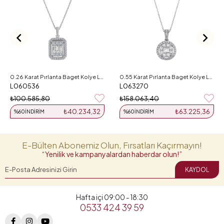
0.26 Karat Pırlanta Baget Kolye L060536
0.55 Karat Pırlanta Baget Kolye L063270
L060536
L063270
₺100.585,80
₺158.063,40
₺40.234,32
₺63.225,36
%60
İNDIRIM
%60
İNDIRIM
E-Bülten Abonemiz Olun, Fırsatları Kaçırmayın!
“Yenilik ve kampanyalardan haberdar olun!”
KAYDOL
Hafta içi 09:00 - 18:30
0533 424 39 59