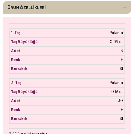
ÜRÜN ÖZELLIKLERI
Pırlanta
0.09 ct
3
F
SI
Pırlanta
0.16 ct
30
F
SI