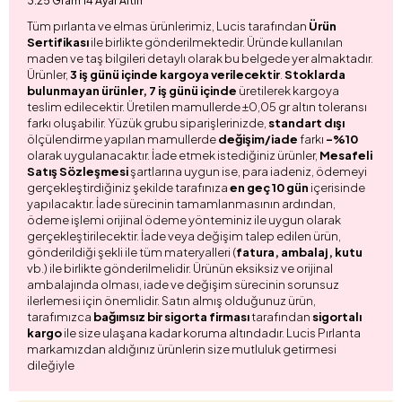
3.25 Gram 14 Ayar Altın
Tüm pırlanta ve elmas ürünlerimiz, Lucis tarafından
Ürün
Sertifikası
ile birlikte gönderilmektedir. Üründe kullanılan
maden ve taş bilgileri detaylı olarak bu belgede yer almaktadır.
Ürünler,
3 iş günü içinde kargoya verilecektir
.
Stoklarda
bulunmayan ürünler, 7 iş günü içinde
üretilerek kargoya
teslim edilecektir. Üretilen mamullerde ±0,05 gr altın toleransı
farkı oluşabilir. Yüzük grubu siparişlerinizde,
standart dışı
ölçülendirme yapılan mamullerde
değişim/iade
farkı
-%10
olarak uygulanacaktır. İade etmek istediğiniz ürünler,
Mesafeli
Satış Sözleşmesi
şartlarına uygun ise, para iadeniz, ödemeyi
gerçekleştirdiğiniz şekilde tarafınıza
en geç 10 gün
içerisinde
yapılacaktır. İade sürecinin tamamlanmasının ardından,
ödeme işlemi orijinal ödeme yönteminiz ile uygun olarak
gerçekleştirilecektir. İade veya değişim talep edilen ürün,
gönderildiği şekli ile tüm materyalleri (
fatura, ambalaj, kutu
vb.) ile birlikte gönderilmelidir. Ürünün eksiksiz ve orijinal
ambalajında olması, iade ve değişim sürecinin sorunsuz
ilerlemesi için önemlidir. Satın almış olduğunuz ürün,
tarafımızca
bağımsız bir sigorta firması
tarafından
sigortalı
kargo
ile size ulaşana kadar koruma altındadır. Lucis Pırlanta
markamızdan aldığınız ürünlerin size mutluluk getirmesi
dileğiyle