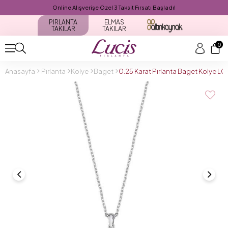
Online Alışverişe Özel 3 Taksit Fırsatı Başladı!
PIRLANTA
ELMAS
TAKILAR
TAKILAR
0
Anasayfa
Pırlanta
Kolye
Baget
0.25 Karat Pırlanta Baget Kolye L0