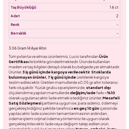
1.6 ct
2
-
-
3.06 Gram 14 Ayar Altın
Tüm pırlanta ve elmas ürünlerimiz, Lucis tarafından
Ürün
Sertifikası
ile birlikte gönderilmektedir. Üründe kullanılan
maden ve taş bilgileri detaylı olarak bu belgede yer almaktadır.
Ürünler,
3 iş günü içinde kargoya verilecektir
.
Stoklarda
bulunmayan ürünler, 7 iş günü içinde
üretilerek kargoya
teslim edilecektir. Üretilen mamullerde ±0,05 gr altın toleransı
farkı oluşabilir. Yüzük grubu siparişlerinizde,
standart dışı
ölçülendirme yapılan mamullerde
değişim/iade
farkı
-%10
olarak uygulanacaktır. İade etmek istediğiniz ürünler,
Mesafeli
Satış Sözleşmesi
şartlarına uygun ise, para iadeniz, ödemeyi
gerçekleştirdiğiniz şekilde tarafınıza
en geç 10 gün
içerisinde
yapılacaktır. İade sürecinin tamamlanmasının ardından,
ödeme işlemi orijinal ödeme yönteminiz ile uygun olarak
gerçekleştirilecektir. İade veya değişim talep edilen ürün,
gönderildiği şekli ile tüm materyalleri (
fatura, ambalaj, kutu