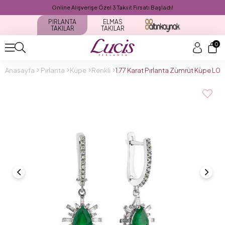
Online Alışverişe Özel 3 Taksit Fırsatı Başladı!
PIRLANTA
ELMAS
TAKILAR
TAKILAR
0
Anasayfa
Pırlanta
Küpe
Renkli
1.77 Karat Pırlanta Zümrüt Küpe L0