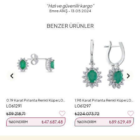
“Hızlı ve güvenilir kargo”
Emre ATAŞ - 13.05.2024
BENZER ÜRÜNLER
0.19 Karat Pırlanta Renkli Küpe L061291
1.98 Karat Pırlanta Renkli Küpe L061297
L061291
L061297
₺119.218,71
₺224.073,72
₺47.687,48
₺89.629,49
%60
İNDIRIM
%60
İNDIRIM