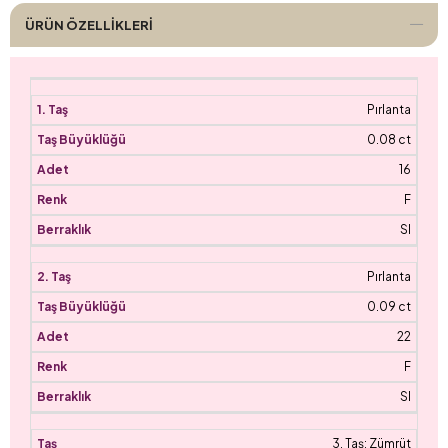
ÜRÜN ÖZELLIKLERI
Pırlanta
0.08 ct
16
F
SI
Pırlanta
0.09 ct
22
F
SI
3. Taş: Zümrüt