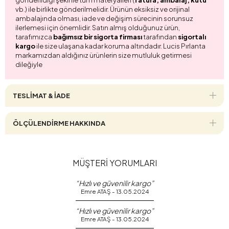
vb.) ile birlikte gönderilmelidir. Ürünün eksiksiz ve orijinal
ambalajında olması, iade ve değişim sürecinin sorunsuz
ilerlemesi için önemlidir. Satın almış olduğunuz ürün,
tarafımızca
bağımsız bir sigorta firması
tarafından
sigortalı
kargo
ile size ulaşana kadar koruma altındadır. Lucis Pırlanta
markamızdan aldığınız ürünlerin size mutluluk getirmesi
dileğiyle
TESLİMAT & İADE
ÖLÇÜLENDİRME HAKKINDA
MÜŞTERİ YORUMLARI
“Hızlı ve güvenilir kargo”
Emre ATAŞ - 13.05.2024
“Hızlı ve güvenilir kargo”
Emre ATAŞ - 13.05.2024