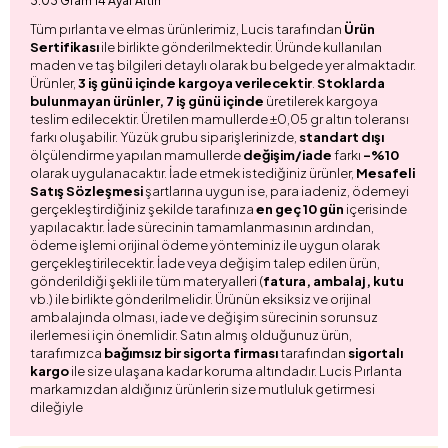
3.03 Gram 14 Ayar Altın
Tüm pırlanta ve elmas ürünlerimiz, Lucis tarafından
Ürün
Sertifikası
ile birlikte gönderilmektedir. Üründe kullanılan
maden ve taş bilgileri detaylı olarak bu belgede yer almaktadır.
Ürünler,
3 iş günü içinde kargoya verilecektir
.
Stoklarda
bulunmayan ürünler, 7 iş günü içinde
üretilerek kargoya
teslim edilecektir. Üretilen mamullerde ±0,05 gr altın toleransı
farkı oluşabilir. Yüzük grubu siparişlerinizde,
standart dışı
ölçülendirme yapılan mamullerde
değişim/iade
farkı
-%10
olarak uygulanacaktır. İade etmek istediğiniz ürünler,
Mesafeli
Satış Sözleşmesi
şartlarına uygun ise, para iadeniz, ödemeyi
gerçekleştirdiğiniz şekilde tarafınıza
en geç 10 gün
içerisinde
yapılacaktır. İade sürecinin tamamlanmasının ardından,
ödeme işlemi orijinal ödeme yönteminiz ile uygun olarak
gerçekleştirilecektir. İade veya değişim talep edilen ürün,
gönderildiği şekli ile tüm materyalleri (
fatura, ambalaj, kutu
vb.) ile birlikte gönderilmelidir. Ürünün eksiksiz ve orijinal
ambalajında olması, iade ve değişim sürecinin sorunsuz
ilerlemesi için önemlidir. Satın almış olduğunuz ürün,
tarafımızca
bağımsız bir sigorta firması
tarafından
sigortalı
kargo
ile size ulaşana kadar koruma altındadır. Lucis Pırlanta
markamızdan aldığınız ürünlerin size mutluluk getirmesi
dileğiyle