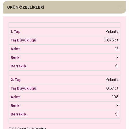
ÜRÜN ÖZELLIKLERI
Pırlanta
0.073 ct
12
F
SI
Pırlanta
0.37 ct
108
F
SI