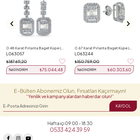
0.48 Karat Pırlanta Baget Küpe L063057
0.67 Karat Pırlanta Baget Küpe L063244
L063057
L063244
₺187.611,20
₺150.759,00
₺75.044,48
₺60.303,60
%60
İNDIRIM
%60
İNDIRIM
E-Bülten Abonemiz Olun, Fırsatları Kaçırmayın!
“Yenilik ve kampanyalardan haberdar olun!”
KAYDOL
Hafta içi 09:00 - 18:30
0533 424 39 59