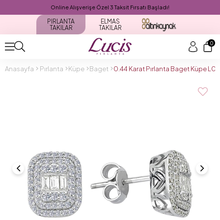
Online Alışverişe Özel 3 Taksit Fırsatı Başladı!
PIRLANTA
ELMAS
TAKILAR
TAKILAR
0
Anasayfa
Pırlanta
Küpe
Baget
0.44 Karat Pırlanta Baget Küpe L0