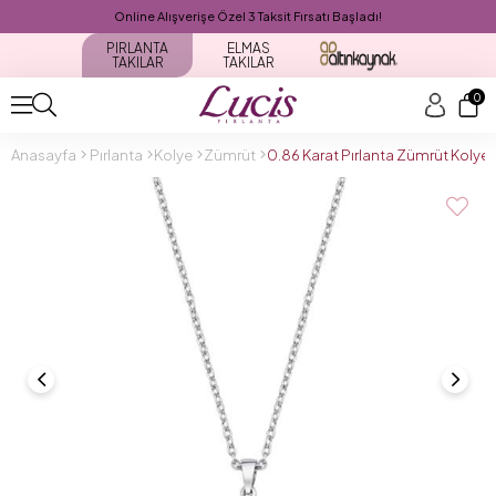
Online Alışverişe Özel 3 Taksit Fırsatı Başladı!
PIRLANTA
ELMAS
TAKILAR
TAKILAR
0
Anasayfa
Pırlanta
Kolye
Zümrüt
0.86 Karat Pırlanta Zümrüt Kolye