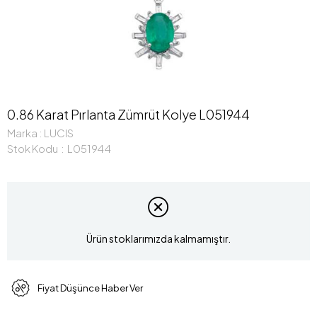
0.86 Karat Pırlanta Zümrüt Kolye L051944
Marka
:
LUCIS
Stok Kodu
L051944
Ürün stoklarımızda kalmamıştır.
Fiyat Düşünce Haber Ver