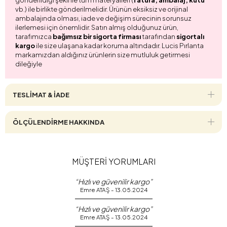
vb.) ile birlikte gönderilmelidir. Ürünün eksiksiz ve orijinal
ambalajında olması, iade ve değişim sürecinin sorunsuz
ilerlemesi için önemlidir. Satın almış olduğunuz ürün,
tarafımızca
bağımsız bir sigorta firması
tarafından
sigortalı
kargo
ile size ulaşana kadar koruma altındadır. Lucis Pırlanta
markamızdan aldığınız ürünlerin size mutluluk getirmesi
dileğiyle
TESLİMAT & İADE
ÖLÇÜLENDİRME HAKKINDA
MÜŞTERİ YORUMLARI
“Hızlı ve güvenilir kargo”
Emre ATAŞ - 13.05.2024
“Hızlı ve güvenilir kargo”
Emre ATAŞ - 13.05.2024