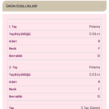
ÜRÜN ÖZELLIKLERI
Pırlanta
0.06 ct
8
F
SI
Pırlanta
0.03 ct
8
F
SI
3. Taş: Zümrüt