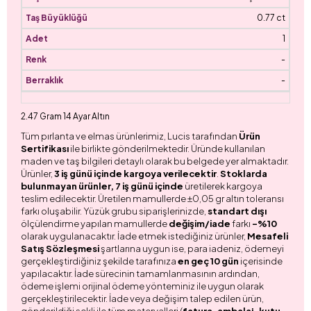
0.77 ct
1
-
-
2.47 Gram 14 Ayar Altın
Tüm pırlanta ve elmas ürünlerimiz, Lucis tarafından
Ürün
Sertifikası
ile birlikte gönderilmektedir. Üründe kullanılan
maden ve taş bilgileri detaylı olarak bu belgede yer almaktadır.
Ürünler,
3 iş günü içinde kargoya verilecektir
.
Stoklarda
bulunmayan ürünler, 7 iş günü içinde
üretilerek kargoya
teslim edilecektir. Üretilen mamullerde ±0,05 gr altın toleransı
farkı oluşabilir. Yüzük grubu siparişlerinizde,
standart dışı
ölçülendirme yapılan mamullerde
değişim/iade
farkı
-%10
olarak uygulanacaktır. İade etmek istediğiniz ürünler,
Mesafeli
Satış Sözleşmesi
şartlarına uygun ise, para iadeniz, ödemeyi
gerçekleştirdiğiniz şekilde tarafınıza
en geç 10 gün
içerisinde
yapılacaktır. İade sürecinin tamamlanmasının ardından,
ödeme işlemi orijinal ödeme yönteminiz ile uygun olarak
gerçekleştirilecektir. İade veya değişim talep edilen ürün,
gönderildiği şekli ile tüm materyalleri (
fatura, ambalaj, kutu