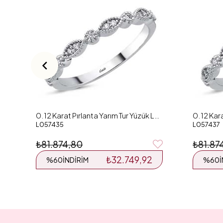
0.12 Karat Pırlanta Yarım Tur Yüzük L057435
L057435
L057437
₺81.874,80
₺81.87
₺32.749,92
%60
İNDIRIM
%60