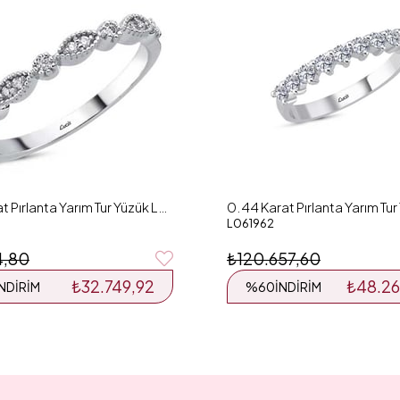
0.12 Karat Pırlanta Yarım Tur Yüzük L057437
L061962
4,80
₺120.657,60
₺32.749,92
₺48.26
İNDIRIM
%60
İNDIRIM