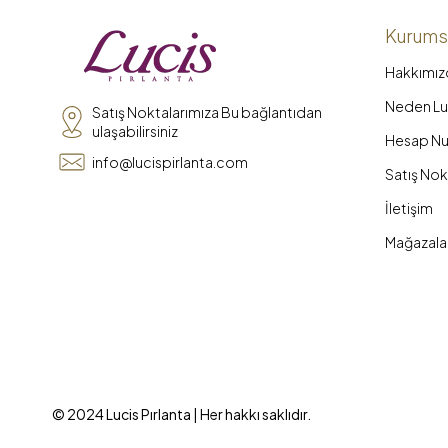
Kurums
Hakkımız
Neden Luc
Satış Noktalarımıza Bu bağlantıdan
ulaşabilirsiniz
Hesap Nu
info@lucispirlanta.com
Satış Nok
İletişim
Mağazala
© 2024 Lucis Pırlanta | Her hakkı saklıdır.