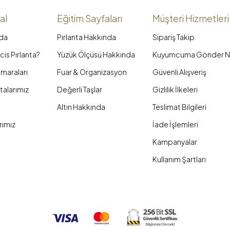
al
Eğitim Sayfaları
Müşteri Hizmetleri
da
Pırlanta Hakkında
Sipariş Takip
is Pırlanta?
Yüzük Ölçüsü Hakkında
Kuyumcuma Gönder N
maraları
Fuar & Organizasyon
Güvenli Alışveriş
talarımız
Değerli Taşlar
Gizlilik İlkeleri
Altın Hakkında
Teslimat Bilgileri
rımız
İade İşlemleri
Kampanyalar
Kullanım Şartları