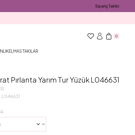
Sipariş Takibi
0
NLIK
ELMAS TAKILAR
rat Pırlanta Yarım Tur Yüzük L046631
IS
L046631
sü