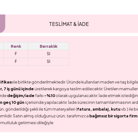
TESLİMAT & İADE
Renk
Berraklık
F
SI
F
SI
ifikası
ile birlikte gönderilmektedir. Üründe kullanılan maden ve taş bilgile
 7 iş günü içinde
üretilerek kargoya teslim edilecektir. Üretilen mamullerd
erde
değişim/iade
farkı
-%10
olarak uygulanacaktır. İade etmek istediğini
n geç 10 gün
içerisinde yapılacaktır. İade sürecinin tamamlanmasının ar
n, gönderildiği şekli ile tüm materyalleri (
fatura, ambalaj, kutu
vb.) ile 
emlidir. Satın almış olduğunuz ürün, tarafımızca
bağımsız bir sigorta firm
 mutluluk getirmesi dileğiyle