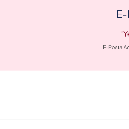
E-
“Y