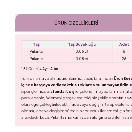
ÜRÜN ÖZELLIKLERI
Taş
Taş Büyüklüğü
Adet
Pırlanta
0.06 ct
8
Pırlanta
0.08 ct
26
1.67 Gram 14 Ayar Altın
Tüm pırlanta ve elmas ürünlerimiz, Lucis tarafından
Ürün Sert
içinde kargoya verilecektir
.
Stoklarda bulunmayan ürünler,
siparişlerinizde,
standart dışı
ölçülendirme yapılan mamull
para iadeniz, ödemeyi gerçekleştirdiğiniz şekilde tarafınıza
e
olarak gerçekleştirilecektir. İade veya değişim talep edilen ürü
olması, iade ve değişim sürecinin sorunsuz ilerlemesi için ön
altındadır. Lucis Pırlanta markamızdan aldığınız ürünlerin size