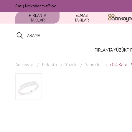
Satış Noktalarımız
Blog
PIRLANTA
ELMAS
TAKILAR
TAKILAR
PIRLANTA YÜZÜK
PI
Anasayfa
Pırlanta
Yüzük
Yarım Tur
0.14 Karat 