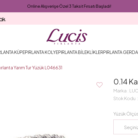
Online Alışverişe Özel 3 Taksit Fırsatı Başladı!
RLANTA KÜPE
PIRLANTA KOLYE
PIRLANTA BİLEKLİKLER
PIRLANTA GERDA
Pırlanta Yarım Tur Yüzük L046631
0.14 Ka
Marka
:
LUC
Stok Kodu
Yüzük Ölçü