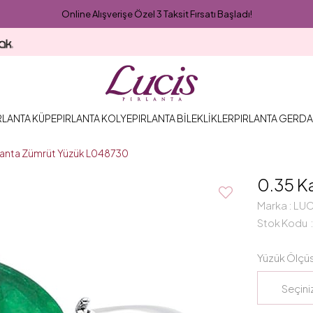
Online Alışverişe Özel 3 Taksit Fırsatı Başladı!
RLANTA KÜPE
PIRLANTA KOLYE
PIRLANTA BİLEKLİKLER
PIRLANTA GERDA
rlanta Zümrüt Yüzük L048730
0.35 K
Marka
:
LUC
Stok Kodu
Yüzük Ölçü