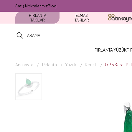
Satış Noktalarımız
Blog
PIRLANTA
ELMAS
TAKILAR
TAKILAR
PIRLANTA YÜZÜK
PI
Anasayfa
Pırlanta
Yüzük
Renkli
0.35 Karat Pı