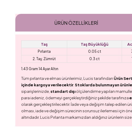
ÜRÜN ÖZELLIKLERI
Taş
Taş Büyüklüğü
Ad
Pırlanta
0.05 ct
2. Taş: Zümrüt
0.3 ct
1.43 Gram 14 Ayar Altın
Tüm pırlanta ve elmas ürünlerimiz, Lucis tarafından
Ürün Sert
içinde kargoya verilecektir
.
Stoklarda bulunmayan ürünler,
siparişlerinizde,
standart dışı
ölçülendirme yapılan mamull
para iadeniz, ödemeyi gerçekleştirdiğiniz şekilde tarafınıza
e
olarak gerçekleştirilecektir. İade veya değişim talep edilen ürü
olması, iade ve değişim sürecinin sorunsuz ilerlemesi için ön
altındadır. Lucis Pırlanta markamızdan aldığınız ürünlerin size