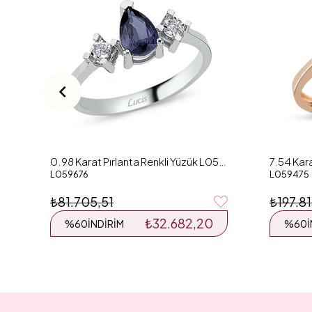
0.98 Karat Pırlanta Renkli Yüzük L059676
L059676
L059475
₺81.705,51
₺197.8
₺32.682,20
%60
İNDIRIM
%60