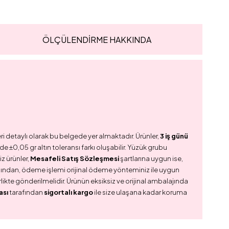
ÖLÇÜLENDİRME HAKKINDA
ri detaylı olarak bu belgede yer almaktadır. Ürünler,
3 iş günü
e ±0,05 gr altın toleransı farkı oluşabilir. Yüzük grubu
z ürünler,
Mesafeli Satış Sözleşmesi
şartlarına uygun ise,
dından, ödeme işlemi orijinal ödeme yönteminiz ile uygun
birlikte gönderilmelidir. Ürünün eksiksiz ve orijinal ambalajında
ası
tarafından
sigortalı kargo
ile size ulaşana kadar koruma