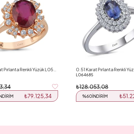
7.54 Karat Pırlanta Renkli Yüzük L059475
L064685
13,34
₺128.053,08
₺79.125,34
₺51.2
İNDIRIM
%60
İNDIRIM