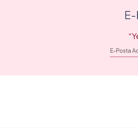
E-
“Y