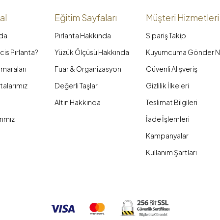
al
Eğitim Sayfaları
Müşteri Hizmetleri
da
Pırlanta Hakkında
Sipariş Takip
is Pırlanta?
Yüzük Ölçüsü Hakkında
Kuyumcuma Gönder N
maraları
Fuar & Organizasyon
Güvenli Alışveriş
talarımız
Değerli Taşlar
Gizlilik İlkeleri
Altın Hakkında
Teslimat Bilgileri
rımız
İade İşlemleri
Kampanyalar
Kullanım Şartları