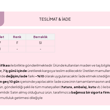
TESLİMAT & İADE
et
Renk
Berraklık
7
F
SI
1
-
-
ifikası
ile birlikte gönderilmektedir. Üründe kullanılan maden ve taş bilgile
 7 iş günü içinde
üretilerek kargoya teslim edilecektir. Üretilen mamullerd
erde
değişim/iade
farkı
-%10
olarak uygulanacaktır. İade etmek istediğini
n geç 10 gün
içerisinde yapılacaktır. İade sürecinin tamamlanmasının ar
n, gönderildiği şekli ile tüm materyalleri (
fatura, ambalaj, kutu
vb.) ile 
emlidir. Satın almış olduğunuz ürün, tarafımızca
bağımsız bir sigorta firm
 mutluluk getirmesi dileğiyle