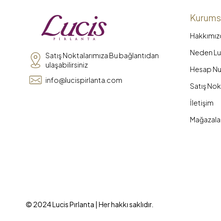
Kurums
Hakkımız
Neden Luc
Satış Noktalarımıza Bu bağlantıdan
ulaşabilirsiniz
Hesap Nu
info@lucispirlanta.com
Satış Nok
İletişim
Mağazala
© 2024 Lucis Pırlanta | Her hakkı saklıdır.