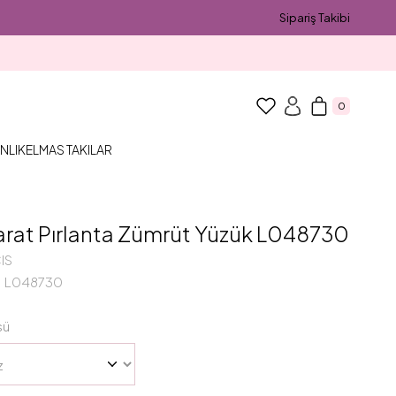
Sipariş Takibi
0
NLIK
ELMAS TAKILAR
arat Pırlanta Zümrüt Yüzük L048730
IS
L048730
sü