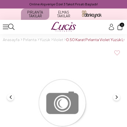
Online Alışverişe Özel 3 Taksit Fırsatı Başladı!
PIRLANTA
ELMAS
TAKILAR
TAKILAR
0
Anasayfa
Pırlanta
Yüzük
Violet
0.50 Karat Pırlanta Violet Yüzük 