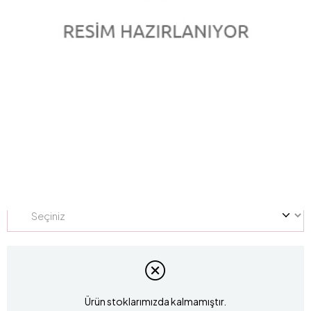
0.50 Karat Pırlanta Violet Yüzük L050484
Marka
:
LUCIS
Stok Kodu
L050484
Yüzük Ölçüsü
Ürün stoklarımızda kalmamıştır.