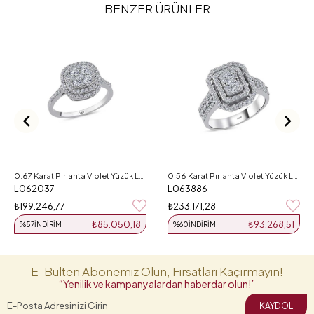
BENZER ÜRÜNLER
0.67 Karat Pırlanta Violet Yüzük L062037
0.56 Karat Pırlanta Violet Yüzük L063886
L062037
L063886
₺199.246,77
₺233.171,28
₺85.050,18
₺93.268,51
%57
İNDIRIM
%60
İNDIRIM
E-Bülten Abonemiz Olun, Fırsatları Kaçırmayın!
“Yenilik ve kampanyalardan haberdar olun!”
KAYDOL