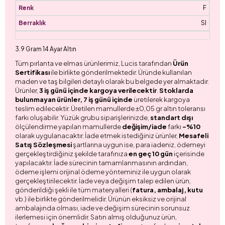
F
SI
3.9 Gram 14 Ayar Altın
Tüm pırlanta ve elmas ürünlerimiz, Lucis tarafından
Ürün
Sertifikası
ile birlikte gönderilmektedir. Üründe kullanılan
maden ve taş bilgileri detaylı olarak bu belgede yer almaktadır.
Ürünler,
3 iş günü içinde kargoya verilecektir
.
Stoklarda
bulunmayan ürünler, 7 iş günü içinde
üretilerek kargoya
teslim edilecektir. Üretilen mamullerde ±0,05 gr altın toleransı
farkı oluşabilir. Yüzük grubu siparişlerinizde,
standart dışı
ölçülendirme yapılan mamullerde
değişim/iade
farkı
-%10
olarak uygulanacaktır. İade etmek istediğiniz ürünler,
Mesafeli
Satış Sözleşmesi
şartlarına uygun ise, para iadeniz, ödemeyi
gerçekleştirdiğiniz şekilde tarafınıza
en geç 10 gün
içerisinde
yapılacaktır. İade sürecinin tamamlanmasının ardından,
ödeme işlemi orijinal ödeme yönteminiz ile uygun olarak
gerçekleştirilecektir. İade veya değişim talep edilen ürün,
gönderildiği şekli ile tüm materyalleri (
fatura, ambalaj, kutu
vb.) ile birlikte gönderilmelidir. Ürünün eksiksiz ve orijinal
ambalajında olması, iade ve değişim sürecinin sorunsuz
ilerlemesi için önemlidir. Satın almış olduğunuz ürün,