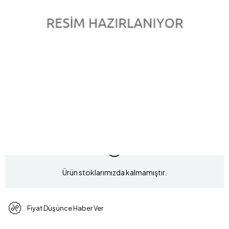
0.04 Karat Pırlanta Violet Kolye L041383
Marka
:
marka
Stok Kodu
L041383
Ürün stoklarımızda kalmamıştır.
Fiyat Düşünce Haber Ver