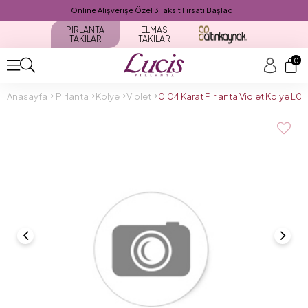
Online Alışverişe Özel 3 Taksit Fırsatı Başladı!
PIRLANTA
ELMAS
TAKILAR
TAKILAR
0
Anasayfa
Pırlanta
Kolye
Violet
0.04 Karat Pırlanta Violet Kolye L0