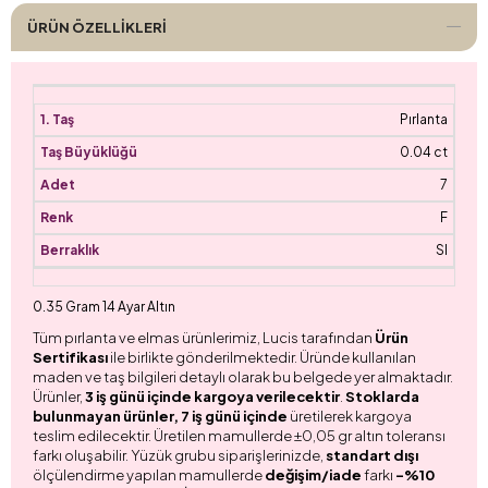
ÜRÜN ÖZELLIKLERI
Pırlanta
0.04 ct
7
F
SI
0.35 Gram 14 Ayar Altın
Tüm pırlanta ve elmas ürünlerimiz, Lucis tarafından
Ürün
Sertifikası
ile birlikte gönderilmektedir. Üründe kullanılan
maden ve taş bilgileri detaylı olarak bu belgede yer almaktadır.
Ürünler,
3 iş günü içinde kargoya verilecektir
.
Stoklarda
bulunmayan ürünler, 7 iş günü içinde
üretilerek kargoya
teslim edilecektir. Üretilen mamullerde ±0,05 gr altın toleransı
farkı oluşabilir. Yüzük grubu siparişlerinizde,
standart dışı
ölçülendirme yapılan mamullerde
değişim/iade
farkı
-%10