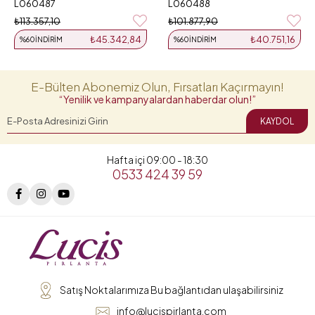
L060487
L060488
₺113.357,10
₺101.877,90
₺45.342,84
₺40.751,16
%60
İNDIRIM
%60
İNDIRIM
E-Bülten Abonemiz Olun, Fırsatları Kaçırmayın!
“Yenilik ve kampanyalardan haberdar olun!”
KAYDOL
Hafta içi 09:00 - 18:30
0533 424 39 59
Satış Noktalarımıza Bu bağlantıdan ulaşabilirsiniz
info@lucispirlanta.com