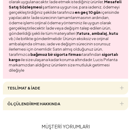
olarak uygulanacaktır. İade etmek istediğiniz ürünler,
Mesafeli
Satış Sözleşmesi
şartlarına uygun ise, para iadeniz, ödemeyi
gerçekleştirdiğiniz şekilde tarafınıza
en geç 10 gün
içerisinde
yapılacaktır. İade sürecinin tamamlanmasının ardından,
ödeme işlemi orijinal ödeme yönteminiz ile uygun olarak
gerçekleştirilecektir. İade veya değişim talep edilen ürün,
gönderildiği şekli ile tüm materyalleri (
fatura, ambalaj, kutu
vb.) ile birlikte gönderilmelidir. Ürünün eksiksiz ve orijinal
ambalajında olması, iade ve değişim sürecinin sorunsuz
ilerlemesi için önemlidir. Satın almış olduğunuz ürün,
tarafımızca
bağımsız bir sigorta firması
tarafından
sigortalı
kargo
ile size ulaşana kadar koruma altındadır. Lucis Pırlanta
markamızdan aldığınız ürünlerin size mutluluk getirmesi
dileğiyle
TESLİMAT & İADE
ÖLÇÜLENDİRME HAKKINDA
MÜŞTERİ YORUMLARI