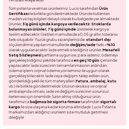
1.41 Gram 14 Ayar Altın
Tüm pırlanta ve elmas ürünlerimiz, Lucis tarafından
Ürün
Sertifikası
ile birlikte gönderilmektedir. Üründe kullanılan
maden ve taş bilgileri detaylı olarak bu belgede yer almaktadır.
Ürünler,
3 iş günü içinde kargoya verilecektir
.
Stoklarda
bulunmayan ürünler, 7 iş günü içinde
üretilerek kargoya
teslim edilecektir. Üretilen mamullerde ±0,05 gr altın toleransı
farkı oluşabilir. Yüzük grubu siparişlerinizde,
standart dışı
ölçülendirme yapılan mamullerde
değişim/iade
farkı
-%10
olarak uygulanacaktır. İade etmek istediğiniz ürünler,
Mesafeli
Satış Sözleşmesi
şartlarına uygun ise, para iadeniz, ödemeyi
gerçekleştirdiğiniz şekilde tarafınıza
en geç 10 gün
içerisinde
yapılacaktır. İade sürecinin tamamlanmasının ardından,
ödeme işlemi orijinal ödeme yönteminiz ile uygun olarak
gerçekleştirilecektir. İade veya değişim talep edilen ürün,
gönderildiği şekli ile tüm materyalleri (
fatura, ambalaj, kutu
vb.) ile birlikte gönderilmelidir. Ürünün eksiksiz ve orijinal
ambalajında olması, iade ve değişim sürecinin sorunsuz
ilerlemesi için önemlidir. Satın almış olduğunuz ürün,
tarafımızca
bağımsız bir sigorta firması
tarafından
sigortalı
kargo
ile size ulaşana kadar koruma altındadır. Lucis Pırlanta
markamızdan aldığınız ürünlerin size mutluluk getirmesi
dileğiyle