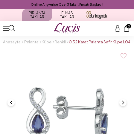
Online Alışverişe Özel 3 Taksit Fırsatı Başladı!
PIRLANTA
ELMAS
TAKILAR
TAKILAR
0
Anasayfa
Pırlanta
Küpe
Renkli
0.52 Karat Pırlanta Safir Küpe L04