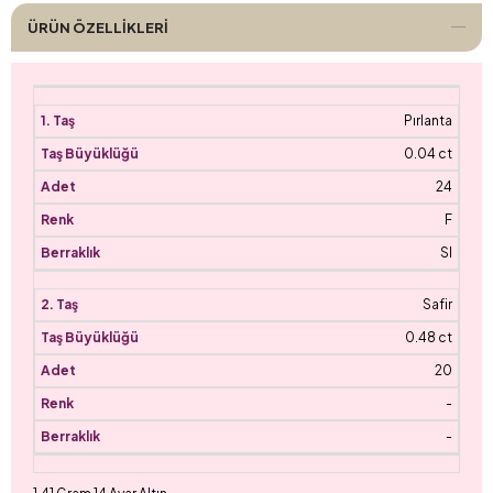
ÜRÜN ÖZELLIKLERI
Pırlanta
0.04 ct
24
F
SI
Safir
0.48 ct
20
-
-