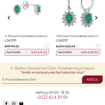
0.19 Karat Pırlanta Renkli Küpe L061291
1.98 Karat Pırlanta Renkli Küpe L061297
L061291
L061297
₺119.191,32
₺224.022,24
₺47.676,53
₺89.608,90
%60
İNDIRIM
%60
İNDIRIM
E-Bülten Abonemiz Olun, Fırsatları Kaçırmayın!
“Yenilik ve kampanyalardan haberdar olun!”
KAYDOL
Hafta içi 09:00 - 18:30
0533 424 39 59