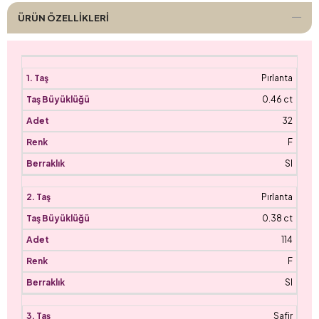
ÜRÜN ÖZELLIKLERI
Pırlanta
0.46 ct
32
F
SI
Pırlanta
0.38 ct
114
F
SI
Safir