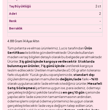
2 ct
2
-
-
4.88 Gram 14 Ayar Altın
Tüm pırlanta ve elmas ürünlerimiz, Lucis tarafından
Ürün
Sertifikası
ile birlikte gönderilmektedir. Üründe kullanılan
maden ve taş bilgileri detaylı olarak bu belgede yer almaktadır.
Ürünler,
3 iş günü içinde kargoya verilecektir
.
Stoklarda
bulunmayan ürünler, 7 iş günü içinde
üretilerek kargoya
teslim edilecektir. Üretilen mamullerde ±0,05 gr altın toleransı
farkı oluşabilir. Yüzük grubu siparişlerinizde,
standart dışı
ölçülendirme yapılan mamullerde
değişim/iade
farkı
-%10
olarak uygulanacaktır. İade etmek istediğiniz ürünler,
Mesafeli
Satış Sözleşmesi
şartlarına uygun ise, para iadeniz, ödemeyi
gerçekleştirdiğiniz şekilde tarafınıza
en geç 10 gün
içerisinde
yapılacaktır. İade sürecinin tamamlanmasının ardından,
ödeme işlemi orijinal ödeme yönteminiz ile uygun olarak
gerçekleştirilecektir. İade veya değişim talep edilen ürün,
gönderildiği şekli ile tüm materyalleri (
fatura, ambalaj, kutu