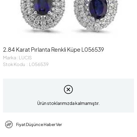
2.84 Karat Pırlanta Renkli Küpe L056539
Marka
:
LUCIS
Stok Kodu
L056539
Ürün stoklarımızda kalmamıştır.
Fiyat Düşünce Haber Ver