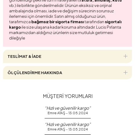
vb.) ile birlikte gönderilmelidir. Ürünün eksiksiz ve orijinal
ambalajında olması, iade ve değişim sürecinin sorunsuz
ilerlemesi için önemlidir. Satın almış olduğunuz ürün,
tarafımızca
bağımsız bir sigorta firması
tarafından
sigortalı
kargo
ile size ulaşana kadar koruma altındadır. Lucis Pırlanta
markamızdan aldığınız ürünlerin size mutluluk getirmesi
dileğiyle
TESLİMAT & İADE
ÖLÇÜLENDİRME HAKKINDA
MÜŞTERİ YORUMLARI
“Hızlı ve güvenilir kargo”
Emre ATAŞ - 13.05.2024
“Hızlı ve güvenilir kargo”
Emre ATAŞ - 13.05.2024