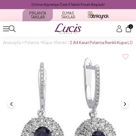
Online Alışverişe Özel 3 Taksit Fırsatı Başladı!
PIRLANTA
ELMAS
TAKILAR
TAKILAR
0
Anasayfa
Pırlanta
Küpe
Renkli
2.84 Karat Pırlanta Renkli Küpe L0