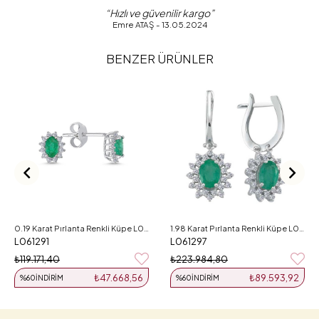
“Hızlı ve güvenilir kargo”
Emre ATAŞ - 13.05.2024
BENZER ÜRÜNLER
0.19 Karat Pırlanta Renkli Küpe L061291
1.98 Karat Pırlanta Renkli Küpe L061297
L061291
L061297
₺119.171,40
₺223.984,80
₺47.668,56
₺89.593,92
%60
İNDIRIM
%60
İNDIRIM