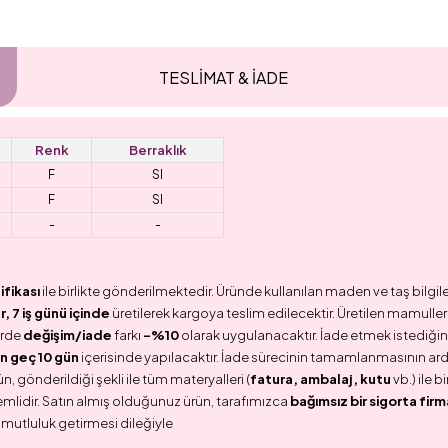
TESLİMAT & İADE
Renk
Berraklık
F
SI
F
SI
-
-
ifikası
ile birlikte gönderilmektedir. Üründe kullanılan maden ve taş bilgile
 7 iş günü içinde
üretilerek kargoya teslim edilecektir. Üretilen mamullerd
erde
değişim/iade
farkı
-%10
olarak uygulanacaktır. İade etmek istediğini
n geç 10 gün
içerisinde yapılacaktır. İade sürecinin tamamlanmasının ar
n, gönderildiği şekli ile tüm materyalleri (
fatura, ambalaj, kutu
vb.) ile 
emlidir. Satın almış olduğunuz ürün, tarafımızca
bağımsız bir sigorta firm
 mutluluk getirmesi dileğiyle