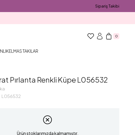
Sipariş Takibi
0
NLIK
ELMAS TAKILAR
rat Pırlanta Renkli Küpe L056532
ka
L056532
Ürün stoklarımızda kalmamıştır.