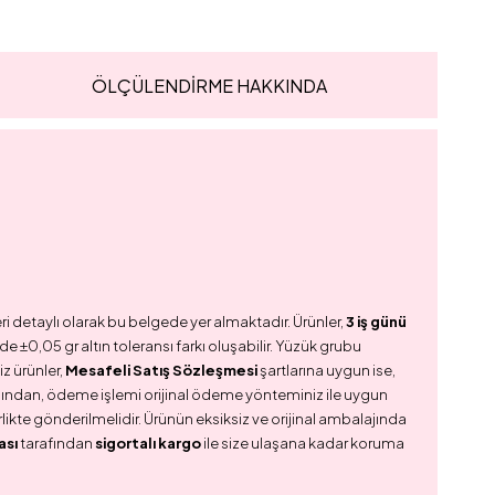
ÖLÇÜLENDİRME HAKKINDA
ri detaylı olarak bu belgede yer almaktadır. Ürünler,
3 iş günü
e ±0,05 gr altın toleransı farkı oluşabilir. Yüzük grubu
z ürünler,
Mesafeli Satış Sözleşmesi
şartlarına uygun ise,
dından, ödeme işlemi orijinal ödeme yönteminiz ile uygun
birlikte gönderilmelidir. Ürünün eksiksiz ve orijinal ambalajında
ası
tarafından
sigortalı kargo
ile size ulaşana kadar koruma