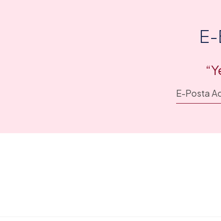
E-
“Y