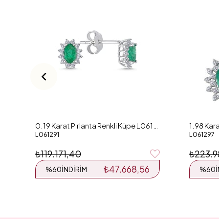
0.19 Karat Pırlanta Renkli Küpe L061291
L061291
L061297
₺119.171,40
₺223.9
₺47.668,56
%60
İNDIRIM
%60