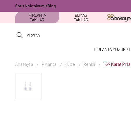
Satış Noktalarımız
Blog
PIRLANTA
ELMAS
TAKILAR
TAKILAR
PIRLANTA YÜZÜK
PI
Anasayfa
Pırlanta
Küpe
Renkli
1.89 Karat Pır