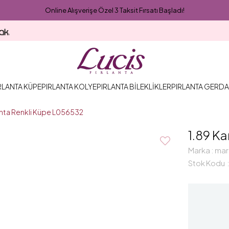
Online Alışverişe Özel 3 Taksit Fırsatı Başladı!
RLANTA KÜPE
PIRLANTA KOLYE
PIRLANTA BİLEKLİKLER
PIRLANTA GERDA
lanta Renkli Küpe L056532
1.89 Ka
Marka
:
mar
Stok Kodu