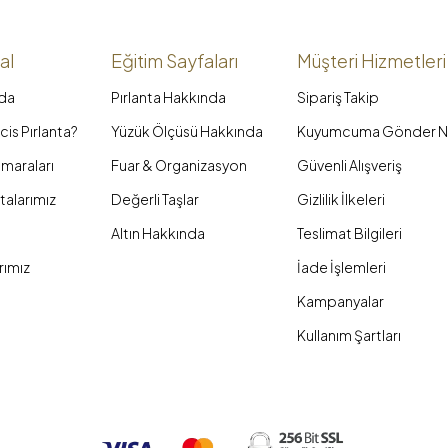
al
Eğitim Sayfaları
Müşteri Hizmetleri
da
Pırlanta Hakkında
Sipariş Takip
is Pırlanta?
Yüzük Ölçüsü Hakkında
Kuyumcuma Gönder N
maraları
Fuar & Organizasyon
Güvenli Alışveriş
talarımız
Değerli Taşlar
Gizlilik İlkeleri
Altın Hakkında
Teslimat Bilgileri
rımız
İade İşlemleri
Kampanyalar
Kullanım Şartları