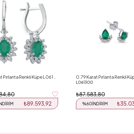
1.98 Karat Pırlanta Renkli Küpe L061297
L061300
84,80
₺87.583,80
₺89.593,92
₺35.0
İNDIRIM
%60
İNDIRIM