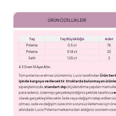
ÜRÜN ÖZELLIKLERI
Taş
Taş Büyüklüğü
Adet
Pırlanta
0.5 ct
76
Pırlanta
0.14 ct
22
Safir
1.25 ct
2
4.3 Gram 14 Ayar Altın
Tüm pırlanta ve elmas ürünlerimiz, Lucis tarafından
Ürün Sert
içinde kargoya verilecektir
.
Stoklarda bulunmayan ürünler,
siparişlerinizde,
standart dışı
ölçülendirme yapılan mamull
para iadeniz, ödemeyi gerçekleştirdiğiniz şekilde tarafınıza
e
olarak gerçekleştirilecektir. İade veya değişim talep edilen ürü
olması, iade ve değişim sürecinin sorunsuz ilerlemesi için ön
altındadır. Lucis Pırlanta markamızdan aldığınız ürünlerin size