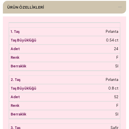
ÜRÜN ÖZELLIKLERI
Pırlanta
0.54 ct
24
F
SI
Pırlanta
0.8 ct
52
F
SI
Safir