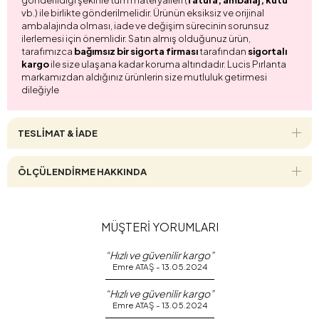
vb.) ile birlikte gönderilmelidir. Ürünün eksiksiz ve orijinal
ambalajında olması, iade ve değişim sürecinin sorunsuz
ilerlemesi için önemlidir. Satın almış olduğunuz ürün,
tarafımızca
bağımsız bir sigorta firması
tarafından
sigortalı
kargo
ile size ulaşana kadar koruma altındadır. Lucis Pırlanta
markamızdan aldığınız ürünlerin size mutluluk getirmesi
dileğiyle
TESLİMAT & İADE
ÖLÇÜLENDİRME HAKKINDA
MÜŞTERİ YORUMLARI
“Hızlı ve güvenilir kargo”
Emre ATAŞ - 13.05.2024
“Hızlı ve güvenilir kargo”
Emre ATAŞ - 13.05.2024