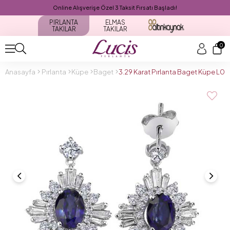
Online Alışverişe Özel 3 Taksit Fırsatı Başladı!
PIRLANTA
ELMAS
TAKILAR
TAKILAR
0
Anasayfa
Pırlanta
Küpe
Baget
3.29 Karat Pırlanta Baget Küpe L0