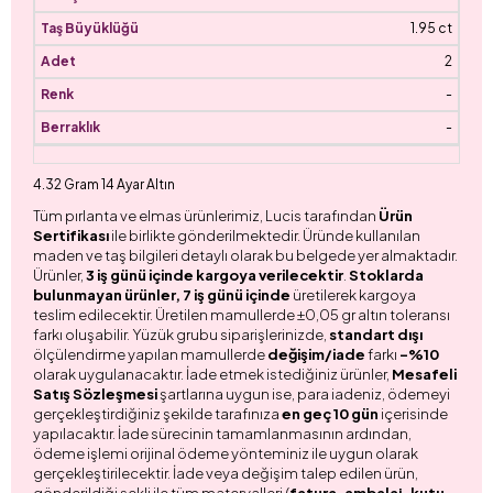
1.95 ct
2
-
-
4.32 Gram 14 Ayar Altın
Tüm pırlanta ve elmas ürünlerimiz, Lucis tarafından
Ürün
Sertifikası
ile birlikte gönderilmektedir. Üründe kullanılan
maden ve taş bilgileri detaylı olarak bu belgede yer almaktadır.
Ürünler,
3 iş günü içinde kargoya verilecektir
.
Stoklarda
bulunmayan ürünler, 7 iş günü içinde
üretilerek kargoya
teslim edilecektir. Üretilen mamullerde ±0,05 gr altın toleransı
farkı oluşabilir. Yüzük grubu siparişlerinizde,
standart dışı
ölçülendirme yapılan mamullerde
değişim/iade
farkı
-%10
olarak uygulanacaktır. İade etmek istediğiniz ürünler,
Mesafeli
Satış Sözleşmesi
şartlarına uygun ise, para iadeniz, ödemeyi
gerçekleştirdiğiniz şekilde tarafınıza
en geç 10 gün
içerisinde
yapılacaktır. İade sürecinin tamamlanmasının ardından,
ödeme işlemi orijinal ödeme yönteminiz ile uygun olarak
gerçekleştirilecektir. İade veya değişim talep edilen ürün,
gönderildiği şekli ile tüm materyalleri (
fatura, ambalaj, kutu