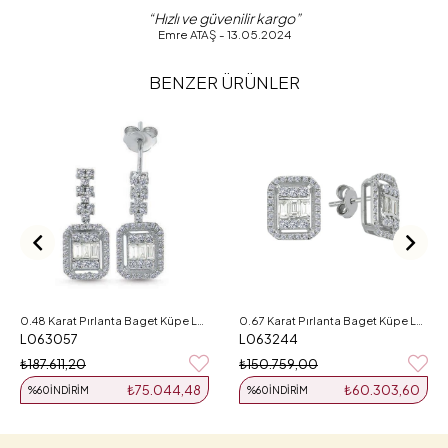
“Hızlı ve güvenilir kargo”
Emre ATAŞ - 13.05.2024
BENZER ÜRÜNLER
0.48 Karat Pırlanta Baget Küpe L063057
0.67 Karat Pırlanta Baget Küpe L063244
L063057
L063244
₺187.611,20
₺150.759,00
₺75.044,48
₺60.303,60
%60
İNDIRIM
%60
İNDIRIM