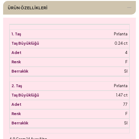
ÜRÜN ÖZELLIKLERI
Pırlanta
0.24 ct
4
F
SI
Pırlanta
1.47 ct
77
F
SI