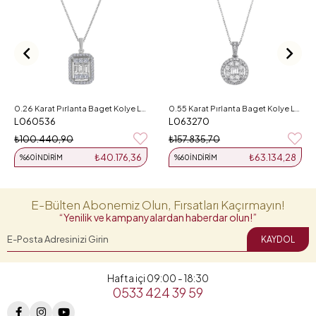
0.26 Karat Pırlanta Baget Kolye L060536
0.55 Karat Pırlanta Baget Kolye L063270
L060536
L063270
₺100.440,90
₺157.835,70
₺40.176,36
₺63.134,28
%60
İNDIRIM
%60
İNDIRIM
E-Bülten Abonemiz Olun, Fırsatları Kaçırmayın!
“Yenilik ve kampanyalardan haberdar olun!”
KAYDOL
Hafta içi 09:00 - 18:30
0533 424 39 59