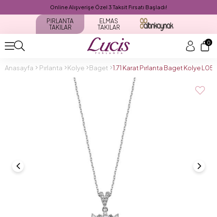
Online Alışverişe Özel 3 Taksit Fırsatı Başladı!
PIRLANTA
ELMAS
TAKILAR
TAKILAR
0
Anasayfa
Pırlanta
Kolye
Baget
1.71 Karat Pırlanta Baget Kolye L05