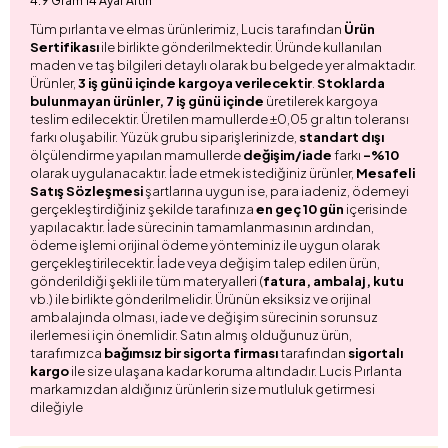
4.9 Gram 14 Ayar Altın
Tüm pırlanta ve elmas ürünlerimiz, Lucis tarafından
Ürün
Sertifikası
ile birlikte gönderilmektedir. Üründe kullanılan
maden ve taş bilgileri detaylı olarak bu belgede yer almaktadır.
Ürünler,
3 iş günü içinde kargoya verilecektir
.
Stoklarda
bulunmayan ürünler, 7 iş günü içinde
üretilerek kargoya
teslim edilecektir. Üretilen mamullerde ±0,05 gr altın toleransı
farkı oluşabilir. Yüzük grubu siparişlerinizde,
standart dışı
ölçülendirme yapılan mamullerde
değişim/iade
farkı
-%10
olarak uygulanacaktır. İade etmek istediğiniz ürünler,
Mesafeli
Satış Sözleşmesi
şartlarına uygun ise, para iadeniz, ödemeyi
gerçekleştirdiğiniz şekilde tarafınıza
en geç 10 gün
içerisinde
yapılacaktır. İade sürecinin tamamlanmasının ardından,
ödeme işlemi orijinal ödeme yönteminiz ile uygun olarak
gerçekleştirilecektir. İade veya değişim talep edilen ürün,
gönderildiği şekli ile tüm materyalleri (
fatura, ambalaj, kutu
vb.) ile birlikte gönderilmelidir. Ürünün eksiksiz ve orijinal
ambalajında olması, iade ve değişim sürecinin sorunsuz
ilerlemesi için önemlidir. Satın almış olduğunuz ürün,
tarafımızca
bağımsız bir sigorta firması
tarafından
sigortalı
kargo
ile size ulaşana kadar koruma altındadır. Lucis Pırlanta
markamızdan aldığınız ürünlerin size mutluluk getirmesi
dileğiyle